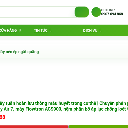
HOTLINE:
0907 694 868
 CỬA HÀNG
TIN TỨC
DỊCH VỤ
áy nén ép ngắt quãng
 tuần hoàn lưu thông máu huyết trong cơ thể | Chuyên phân ph
 Air 7, máy Flowtron ACS900, nệm phân bố áp lực chống loét tì
868