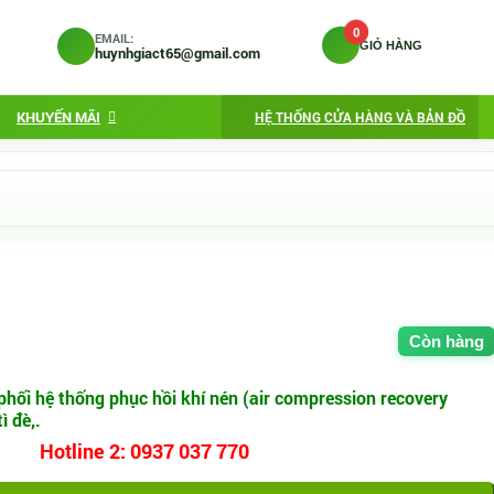
0
EMAIL:
GIỎ HÀNG
huynhgiact65@gmail.com
KHUYẾN MÃI
HỆ THỐNG CỬA HÀNG VÀ BẢN ĐỒ
Còn hàng
ối hệ thống phục hồi khí nén (air compression recovery
 đ​è,.
Hotline 2: 0937 037 770