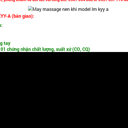
YY-A (bàn giao):
m:
ng tay
 01 chứng nhận chất lượng, xuất xứ (CO, CQ)