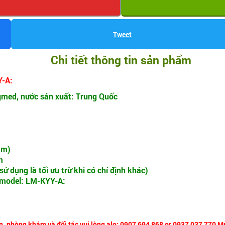
Tweet
Chi tiết thông tin sản phẩm
Y-A:
med, nước sản xuất: Trung Quốc
mm)
m
sử dụng là tối ưu trừ khi có chỉ định khác)
 model: LM-KYY-A:
n, phòng khám và đối tác vui lòng alo: 0907 694 868 or 0937 037 770 M