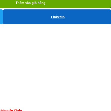
Thêm vào giỏ hàng
LinkedIn
r Nguyên (Zalo