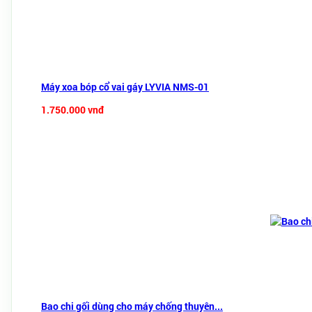
Máy xoa bóp cổ vai gáy LYVIA NMS-01
1.750.000 vnđ
Bao chi gối dùng cho máy chống thuyên...