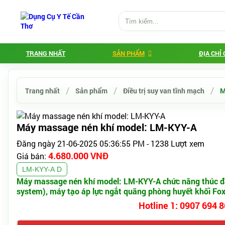
TRANG NHẤT
SẢN PHẨM
ĐỊA CHỈ
Trang nhất
Sản phẩm
Điều trị suy van tĩnh mạch
M
Máy massage nén khí model: LM-KYY-A
Đăng ngày 21-06-2025 05:36:55 PM - 1238 Lượt xem
4.680.000 VNĐ
Giá bán:
LM-KYY-A D
Máy massage nén khí model: LM-KYY-A chức năng thúc đẩy
system), máy tạo áp lực ngắt quãng phòng huyết khối Foxy
Hotline 1: 0907 694 