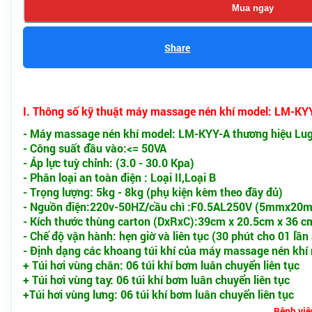
Mua ngay
Share
I. Thông số kỹ thuật máy massage nén khí model: LM-KY
- Máy massage nén khí model: LM-KYY-A thương hiệu Lug
- Công suất đầu vào:<= 50VA
- Áp lực tuỳ chỉnh: (3.0 - 30.0 Kpa)
- Phân loại an toàn điện : Loại II,Loại B
- Trọng lượng: 5kg - 8kg (phụ kiện kèm theo đầy đủ)
- Nguồn điện:220v-50HZ/cầu chì :F0.5AL250V (5mmx20
- Kích thước thùng carton (DxRxC):39cm x 20.5cm x 36 c
- Chế độ vận hành: hẹn giờ và liên tục (30 phút cho 01 lần 
- Định dạng các khoang túi khí của máy massage nén khí
+ Túi hơi vùng chân: 06 túi khí bơm luân chuyển liên tục
+ Túi hơi vùng tay: 06 túi khí bơm luân chuyển liên tục
+Túi hơi vùng lưng: 06 túi khí bơm luân chuyển liên tục
Bệnh việ