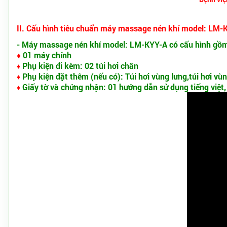
II. Cấu hình tiêu chuẩn máy massage nén khí model: LM-K
- Máy massage nén khí model: LM-KYY-A có cấu hình gồ
♦
01 máy chính
Phụ kiện đi kèm: 02 túi hơi chân
♦
Phụ kiện đặt thêm (nếu có): Túi hơi vùng lưng,túi hơi vù
♦
Giấy tờ và chứng nhận: 01 hướng dẫn sử dụng tiếng việt,
♦