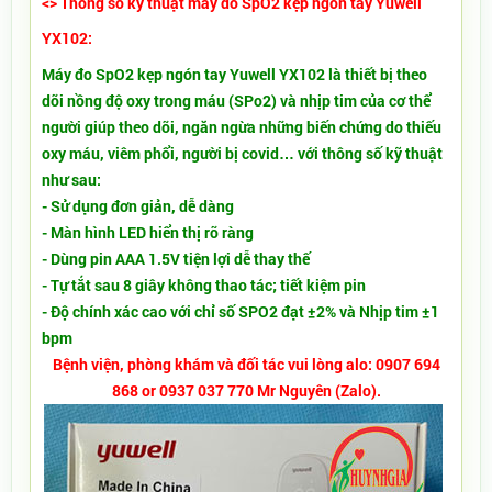
<> Thông số kỹ thuật máy đo SpO2 kẹp ngón tay Yuwell
YX102:
Máy đo SpO2 kẹp ngón tay Yuwell YX102 là thiết bị theo
dõi nồng độ oxy trong máu (SPo2) và nhịp tim của cơ thể
người giúp theo dõi, ngăn ngừa những biến chứng do thiếu
oxy máu, viêm phổi, người bị covid… với thông số kỹ thuật
như sau:
- Sử dụng đơn giản, dễ dàng
- Màn hình LED hiển thị rõ ràng
- Dùng pin AAA 1.5V tiện lợi dễ thay thế
- Tự tắt sau 8 giây không thao tác; tiết kiệm pin
- Độ chính xác cao với chỉ số SPO2 đạt ±2% và Nhịp tim ±1
bpm
Bệnh viện, phòng khám và đối tác vui lòng alo: 0907 694
868 or 0937 037 770 Mr Nguyên (Zalo).