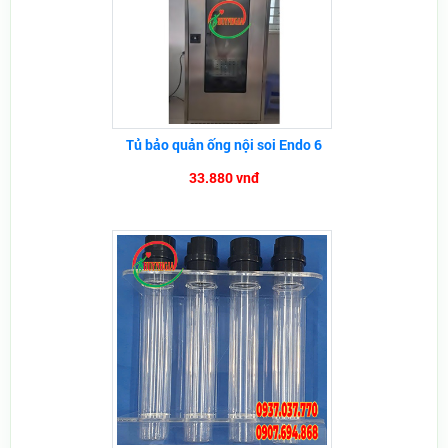
Tủ bảo quản ống nội soi Endo 6
33.880 vnđ