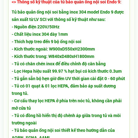
<> Thông số kỹ thuật của tủ bảo quản ống nội soi Endo 9:
Tủ bảo quản ống nội soi bằng inox 304
model Endo 9
được
sản xuất từ LV SCI với thông số kỹ thuật như sau:
- Nguồn điện 220V/50Hz
- Chất liệu inox 304 dày 1mm
- Thích hợp treo đến 9 bộ ống nội soi
- Kích thước ngoài: W900xD550xH2300mm
- Kích thước trong: W840xD480xH1800mm
- Tủ có chân chén inox để điều chỉnh độ cân bằng
- Lọc Hepa hiệu suất 99.97 % hạt bụi có kích thước 0.3um
- Tủ gắn sẵn bộ hẹn giờ đèn UV thời gian cài đặt 0 - 60 phút
- Tủ có 01 quạt & 01 lọc HEPA, đảm bảo áp suất dương
trong tủ.
- Cơ cấu thay lọc HEPA ở phía trên nóc tủ, không cần phải
mở cửa tủ
- Tủ có đồng hồ hiển thị độ chênh áp giữa trong tủ và môi
trường ngoài
- Tủ bảo quản ống nội soi thiết kế theo hướng dẫn của
AORN, SGNA, AAMI