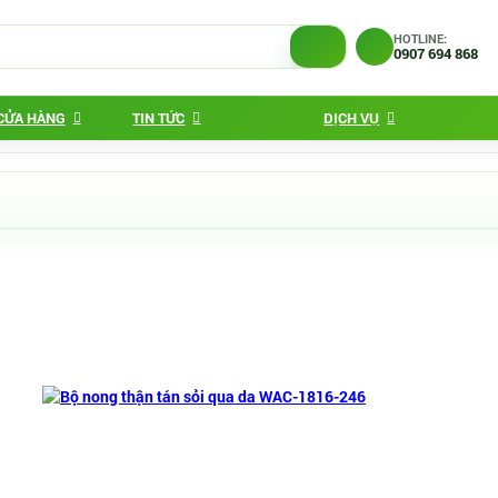
HOTLINE:
0907 694 868
 CỬA HÀNG
TIN TỨC
DỊCH VỤ