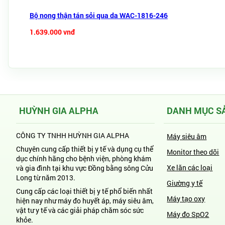
Bộ nong thận tán sỏi qua da WAC-1816-246
1.639.000 vnđ
HUỲNH GIA ALPHA
DANH MỤC S
CÔNG TY TNHH HUỲNH GIA ALPHA
Máy siêu âm
Chuyên cung cấp thiết bị y tế và dụng cụ thể
Monitor theo dõi
dục chính hãng cho bệnh viện, phòng khám
Xe lăn các loại
và gia đình tại khu vực Đồng bằng sông Cửu
Long từ năm 2013.
Giường y tế
Cung cấp các loại thiết bị y tế phổ biến nhất
Máy tạo oxy
hiện nay như máy đo huyết áp, máy siêu âm,
vật tư y tế và các giải pháp chăm sóc sức
Máy đo SpO2
khỏe.