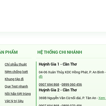
ẢN PHẨM
HỆ THỐNG CHI NHÁNH
Huỳnh Gia 1 - Cần Thơ
Chỉ phẫu thuật
Nệm chống loét
04-06 Xuân Thủy, KDC Hồng Phát, P. An Bình 
đồ
Khung tập đi
0907 694 868
-
0899 060 456
Que Test nhanh
Huỳnh Gia 2 - Cần Thơ
Nồi hấp tiệt trùng
369B Nguyễn Văn Cừ nối dài, P. Tân An -
Xem 
Vật lý trị liệu
0907 694 868
-
0899 070 456