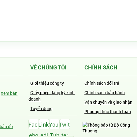
VỀ CHÚNG TÔI
CHÍNH SÁCH
Giới thiệu công ty
Chính sách đổi trả
Giấy phép đăng ký kinh
Chính sách bảo hành
-
Xem bản
doanh
Vận chuyển và giao nhận
Tuyển dụng
Phương thức thanh toán
Fac
Link
You
Twit
bản đồ
ebo
edI
Tub
ter