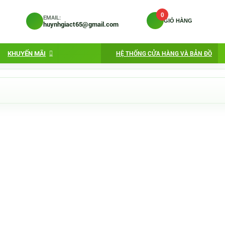
0
EMAIL:
GIỎ HÀNG
huynhgiact65@gmail.com
KHUYẾN MÃI
HỆ THỐNG CỬA HÀNG VÀ BẢN ĐỒ