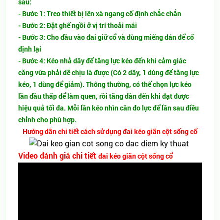
sau:
- Bước 1: Treo thiết bị lên xà ngang cố định chắc chắn
- Bước 2: Đặt ghế ngồi ở vị trí thoải mái
- Bước 3: Cho đầu vào đai giữ cổ và dùng miếng dán để cố
định lại
- Bước 4: Kéo nhả dây để tăng lực kéo đến khi cảm giác
căng vừa phải dễ chịu là được (Có 2 dây, 1 dùng để tăng lực
kéo, 1 dùng để giảm). Thông thường, có thể chọn lực kéo
lần đầu thấp để làm quen, rồi tăng dần đến khi đạt được
hiệu quả tối đa. Mỗi lần kéo nhìn cân đo lực để lần sau điều
chỉnh cho phù hợp.
Hướng dẫn chi tiết cách sử dụng đai kéo giãn cột sống cổ
Video đánh giá chi tiết
đai kéo giãn cột sống cổ