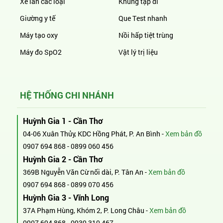
Xe lăn các loại
Khung tập đi
Giường y tế
Que Test nhanh
Máy tạo oxy
Nồi hấp tiệt trùng
Máy đo SpO2
Vật lý trị liệu
HỆ THỐNG CHI NHÁNH
Huỳnh Gia 1 - Cần Thơ
04-06 Xuân Thủy, KDC Hồng Phát, P. An Bình -
Xem bản đồ
0907 694 868
-
0899 060 456
Huỳnh Gia 2 - Cần Thơ
369B Nguyễn Văn Cừ nối dài, P. Tân An -
Xem bản đồ
0907 694 868
-
0899 070 456
Huỳnh Gia 3 - Vĩnh Long
37A Phạm Hùng, Khóm 2, P. Long Châu -
Xem bản đồ
0907 694 868
-
0939 310 467