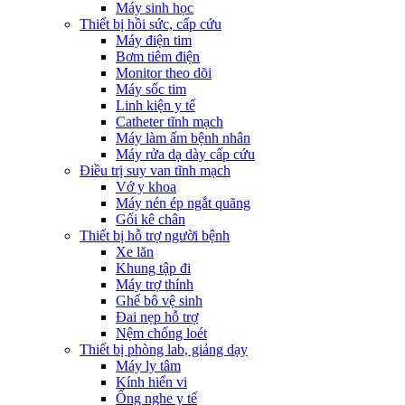
Máy sinh học
Thiết bị hồi sức, cấp cứu
Máy điện tim
Bơm tiêm điện
Monitor theo dõi
Máy sốc tim
Linh kiện y tế
Catheter tĩnh mạch
Máy làm ấm bệnh nhân
Máy rửa dạ dày cấp cứu
Điều trị suy van tĩnh mạch
Vớ y khoa
Máy nén ép ngắt quãng
Gối kê chân
Thiết bị hỗ trợ người bệnh
Xe lăn
Khung tập đi
Máy trợ thính
Ghế bô vệ sinh
Đai nẹp hỗ trợ
Nệm chống loét
Thiết bị phòng lab, giảng dạy
Máy ly tâm
Kính hiển vi
Ống nghe y tế