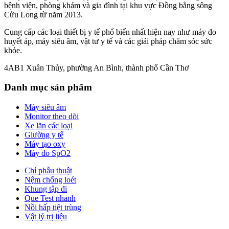
bệnh viện, phòng khám và gia đình tại khu vực Đồng bằng sông
Cửu Long từ năm 2013.
Cung cấp các loại thiết bị y tế phổ biến nhất hiện nay như máy đo
huyết áp, máy siêu âm, vật tư y tế và các giải pháp chăm sóc sức
khỏe.
4AB1 Xuân Thủy, phường An Bình, thành phố Cần Thơ
Danh mục sản phẩm
Máy siêu âm
Monitor theo dõi
Xe lăn các loại
Giường y tế
Máy tạo oxy
Máy đo SpO2
Chỉ phẫu thuật
Nệm chống loét
Khung tập đi
Que Test nhanh
Nồi hấp tiệt trùng
Vật lý trị liệu