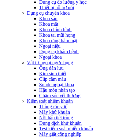
Dụng cụ đo lường y học
Thiết bị hỗ trợ nói
Dụng cụ chuyên khoa
Khoa sản
Khoa mắt
Khoa chỉnh hình
Khoa tai mũi họng
Khoa răng hàm mặt
Ngoại niệu
Dụng cụ khám bệnh
Ngoại khoa
Vật tư ngoại ngực bụng
Ống dẫn lưu
Kim sinh thiết
Clip cầm máu
Sonde ngoại khoa
Hậu môn nhân tạo
Chăm sóc vết thương
Kiểm soát nhiễm khuẩn
Thùng rác y tế
Máy khử khuẩn
Nồi hấp tiệt trùng
Dung dịch khử khuẩn
Test kiểm soát nhiễm khuẩn
Máy giặt công nghiệp