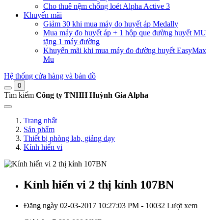
Cho thuê nệm chống loét Alpha Active 3
Khuyến mãi
Giảm 30 khi mua máy đo huyết áp Medally
Mua máy đo huyết áp + 1 hộp que đường huyết MU
tặng 1 máy đường
Khuyến mãi khi mua máy đo đường huyết EasyMax
Mu
Hệ thống cửa hàng và bản đồ
0
Tìm kiếm
Công ty TNHH Huỳnh Gia Alpha
Trang nhất
Sản phẩm
Thiết bị phòng lab, giảng dạy
Kính hiển vi
Kính hiển vi 2 thị kính 107BN
Đăng ngày 02-03-2017 10:27:03 PM - 10032 Lượt xem