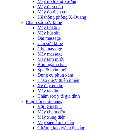
Máy đo loãng xương
Máy điện não
Máy đo điện cơ
Hệ thống phòng X-Quang
Chăm sóc sức khỏe
Máy hút ẩm
Máy hút sữa
Đai massage
Cân sức khỏe
Ghế massage
Máy massage
Máy tăm nước
Bồn ngâm chân
Spa & thẩm mỹ
Dụng cụ phun xăm
Thảo dược thiên nhiên
Xe đẩy em bé
Máy tạo ẩm
Chăm sóc y tế gia đình
Phục hồi chức năng
Vật lý trị liệu
Máy châm cứu
Máy xung điện
Máy siêu âm trị liệu
Giường kéo giãn cột sống