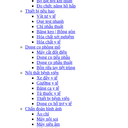
Bộ đặt nội khí quản
Đo chức năng hô hấp
Thiết bị tiêu hao
Vật tư y tế
Que test nhanh
Chỉ phẫu thuật
Băng keo | Bông gòn
Hóa chất xét nghiệm
Hóa chất y tế
Dụng cụ phòng mổ
Máy cắt đốt điện
Dụng cụ tiểu phẫu
Dụng cụ phẫu thuật
Bồn rửa tay tiệt trùng
Nội thất bệnh viện
Xe đẩy y tế
Giường y tế
Băng ca y tế
Tủ thuốc y tế
Thiết bị bệnh viện
Dụng cụ hỗ trợ y tế
Chẩn đoán hình ảnh
Áo chì
Máy nội soi
Máy siêu âm