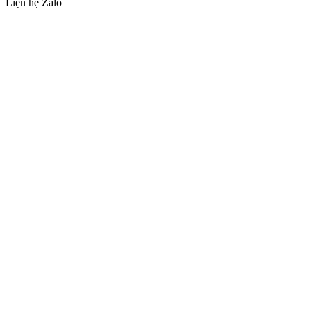
Liện hệ Zalo