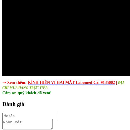
⇒
Xem thêm:
KÍNH HIỂN VI HAI MẮT Labomed Cxl 9135002
|
ĐỊA
.
CHỈ MUA HÀNG TRỰC TIẾP
Cám ơn quý khách đã xem!
Đánh giá