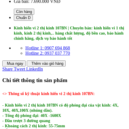
Giá bán:
7.690.000 VNĐ
Còn hàng
Chuẩn D
Kính hiển vi 2 thị kính 107BN |
Chuyên bán: kính hiển vi 1 thị
kính, kính 2 thị kính,..
hàng chất lượng, độ bền cao, bảo hành
chính hãng, dịch vụ bảo hành tốt
Hotline 1: 0907 694 868
Hotline 2: 0937 037 770
Mua ngay
Thêm vào giỏ hàng
Share
Tweet
LinkedIn
Chi tiết thông tin sản phẩm
<> Thông số kỹ thuật kính hiển vi 2 thị kính 107BN:
- Kính hiển vi 2 thị kính 107BN có độ phóng đại của vật kính: 4X,
10X, 40X,100X (nhúng dầu).
- Tổng độ phóng đại: 40X -1600X
- Đầu trượt 3 đường quang
- Khoảng cách 2 thị kính: 55-75mm