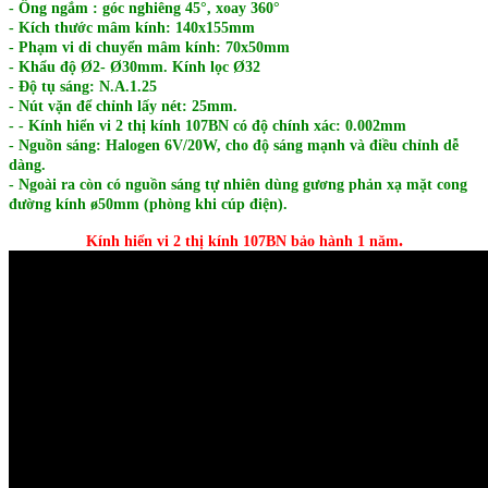
- Ống ngắm : góc nghiêng 45°, xoay 360°
- Kích thước mâm kính: 140x155mm
- Phạm vi di chuyển mâm kính: 70x50mm
- Khẩu độ Ø2- Ø30mm. Kính lọc Ø32
- Độ tụ sáng: N.A.1.25
- Nút vặn để chỉnh lấy nét: 25mm.
-
- Kính hiển vi 2 thị kính 107BN có đ
ộ chính xác: 0.002mm
- Nguồn sáng: Halogen 6V/20W, cho độ sáng mạnh và điều chỉnh dễ
dàng.
- Ngoài ra còn có nguồn sáng tự nhiên dùng gương phản xạ mặt cong
đường kính ø50mm (phòng khi cúp điện).
.
Kính hiển vi 2 thị kính 107BN bảo hành 1 năm