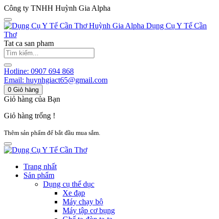
Công ty TNHH Huỳnh Gia Alpha
Huỳnh Gia Alpha
Dụng Cụ Y Tế Cần
Thơ
Tat ca san pham
Hotline:
0907 694 868
Email:
huynhgiact65@gmail.com
0
Giỏ hàng
Giỏ hàng của Bạn
Giỏ hàng trống !
Thêm sản phẩm để bắt đầu mua sắm.
Trang nhất
Sản phẩm
Dụng cụ thể dục
Xe đạp
Máy chạy bộ
Máy tập cơ bụng