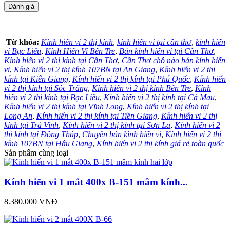
Từ khóa:
Kính hiển vi 2 thị kính
,
kính hiển vi tại cần thơ
,
kính hiển
vi Bạc Liêu
,
Kính Hiển Vi Bến Tre
,
Bán kính hiển vi tại Cần Thơ
,
Kính hiển vi 2 thị kính tại Cần Thơ
,
Cần Thơ chỗ nào bán kính hiển
vi
,
Kính hiển vi 2 thị kính 107BN tại An Giang
,
Kính hiển vi 2 thị
kính tại Kiên Giang
,
Kính hiển vi 2 thị kính tại Phú Quốc
,
Kính hiển
vi 2 thị kính tại Sóc Trăng
,
Kính hiển vi 2 thị kính Bến Tre
,
Kính
hiển vi 2 thị kính tại Bạc Liêu
,
Kính hiển vi 2 thị kính tại Cà Mau
,
Kính hiển vi 2 thị kính tại Vĩnh Long
,
Kính hiển vi 2 thị kính tại
Long An
,
Kính hiển vi 2 thị kính tại Tiền Giang
,
Kính hiển vi 2 thị
kính tại Trà Vinh
,
Kính hiển vi 2 thị kính tại Sơn La
,
Kính hiển vi 2
thị kính tại Đồng Tháp
,
Chuyên bán kĩnh hiển vi
,
Kính hiển vi 2 thị
kính 107BN tại Hậu Giang
,
Kính hiển vi 2 thị kính giá rẻ toàn quốc
Sản phẩm cùng loại
Kính hiển vi 1 mắt 400x B-151 mâm kính...
8.380.000 VNĐ