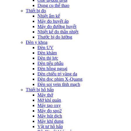
Ghế tạ-đòn tạ-tạ
Dụng cụ thể thao
Thiết bị đo
Nhiệt ẩm kế
Máy đo huyết áp
Máy đo đường huyết
Nhiệt kế đo thân nhiệt
Thước bị đo lường
Đèn y khoa
Đèn UV
Đèn khám
Đèn thị lực
Đèn tiểu phẫu
Đèn hồng ngoại
Đèn chiếu trị vàng da
Đèn đọc phim X-Quang
Đèn soi vein tĩnh mạch
Thiết bị hô hấp
Máy thở
Mở khí quản
Máy tạo oxy
Máy đo spo2
Máy hút dịch
Máy khí dung
Vật tư hô hấp