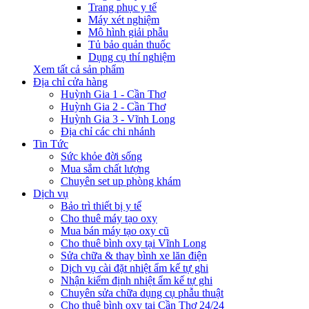
Trang phục y tế
Máy xét nghiệm
Mô hình giải phẫu
Tủ bảo quản thuốc
Dụng cụ thí nghiệm
Xem tất cả sản phẩm
Địa chỉ cửa hàng
Huỳnh Gia 1 - Cần Thơ
Huỳnh Gia 2 - Cần Thơ
Huỳnh Gia 3 - Vĩnh Long
Địa chỉ các chi nhánh
Tin Tức
Sức khỏe đời sống
Mua sắm chất lượng
Chuyên set up phòng khám
Dịch vụ
Bảo trì thiết bị y tế
Cho thuê máy tạo oxy
Mua bán máy tạo oxy cũ
Cho thuê bình oxy tại Vĩnh Long
Sửa chữa & thay bình xe lăn điện
Dịch vụ cài đặt nhiệt ẩm kế tự ghi
Nhận kiểm định nhiệt ẩm kế tự ghi
Chuyên sửa chữa dụng cụ phẫu thuật
Cho thuê bình oxy tại Cần Thơ 24/24