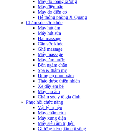
Máy đo loãng xương
Máy điện não
Máy đo điện cơ
Hệ thống phòng X-Quang
Chăm sóc sức khỏe
Máy hút ẩm
Máy hút sữa
Đai massage
Cân sức khỏe
Ghế massage
Máy massage
Máy tăm nước
Bồn ngâm chân
Spa & thẩm mỹ
Dụng cụ phun xăm
Thảo dược thiên nhiên
Xe đẩy em bé
Máy tạo ẩm
Chăm sóc y tế gia đình
Phục hồi chức năng
Vật lý trị liệu
Máy châm cứu
Máy xung điện
Máy siêu âm trị liệu
Giường kéo giãn cột sống