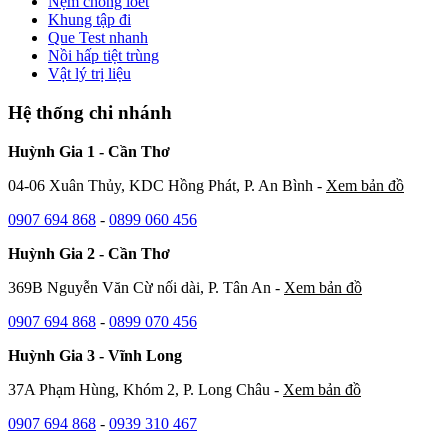
Nệm chống loét
Khung tập đi
Que Test nhanh
Nồi hấp tiệt trùng
Vật lý trị liệu
Hệ thống chi nhánh
Huỳnh Gia 1 - Cần Thơ
04-06 Xuân Thủy, KDC Hồng Phát, P. An Bình -
Xem bản đồ
0907 694 868
-
0899 060 456
Huỳnh Gia 2 - Cần Thơ
369B Nguyễn Văn Cừ nối dài, P. Tân An -
Xem bản đồ
0907 694 868
-
0899 070 456
Huỳnh Gia 3 - Vĩnh Long
37A Phạm Hùng, Khóm 2, P. Long Châu -
Xem bản đồ
0907 694 868
-
0939 310 467