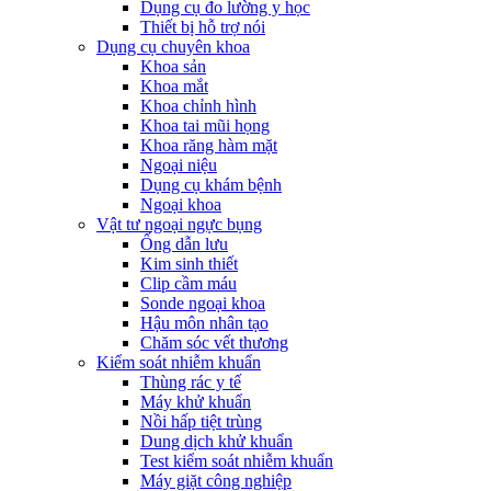
Dụng cụ đo lường y học
Thiết bị hỗ trợ nói
Dụng cụ chuyên khoa
Khoa sản
Khoa mắt
Khoa chỉnh hình
Khoa tai mũi họng
Khoa răng hàm mặt
Ngoại niệu
Dụng cụ khám bệnh
Ngoại khoa
Vật tư ngoại ngực bụng
Ống dẫn lưu
Kim sinh thiết
Clip cầm máu
Sonde ngoại khoa
Hậu môn nhân tạo
Chăm sóc vết thương
Kiểm soát nhiễm khuẩn
Thùng rác y tế
Máy khử khuẩn
Nồi hấp tiệt trùng
Dung dịch khử khuẩn
Test kiểm soát nhiễm khuẩn
Máy giặt công nghiệp