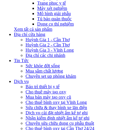
Trang phục y tế
Máy xét nghiệm
Mô hình giải phẫu
Tủ bảo quản thuốc
Dụng cụ thí nghiệm
Xem tất cả sản phẩm
Địa chỉ cửa hàng
Huỳnh Gia 1 - Cần Thơ
Huỳnh Gia 2 - Cần Thơ
Huỳnh Gia 3 - Vĩnh Long
Địa chỉ các chi nhánh
Tin Tức
Sức khỏe đời sống
Mua sắm chất lượng
Chuyên set up phòng khám
Dịch vụ
Bảo trì thiết bị y tế
Cho thuê máy tạo oxy
Mua bán máy tạo oxy cũ
Cho thuê bình oxy tại Vĩnh Long
Sửa chữa & thay bình xe lăn điện
Dịch vụ cài đặt nhiệt ẩm kế tự ghi
Nhận kiểm định nhiệt ẩm kế tự ghi
Chuyên sửa chữa dụng cụ phẫu thuật
Cho thuê bình oxy tại Cần Thơ 24/24