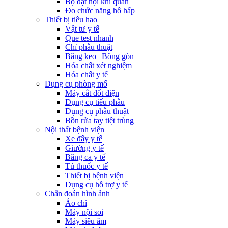
Bộ đặt nội khí quản
Đo chức năng hô hấp
Thiết bị tiêu hao
Vật tư y tế
Que test nhanh
Chỉ phẫu thuật
Băng keo | Bông gòn
Hóa chất xét nghiệm
Hóa chất y tế
Dụng cụ phòng mổ
Máy cắt đốt điện
Dụng cụ tiểu phẫu
Dụng cụ phẫu thuật
Bồn rửa tay tiệt trùng
Nội thất bệnh viện
Xe đẩy y tế
Giường y tế
Băng ca y tế
Tủ thuốc y tế
Thiết bị bệnh viện
Dụng cụ hỗ trợ y tế
Chẩn đoán hình ảnh
Áo chì
Máy nội soi
Máy siêu âm