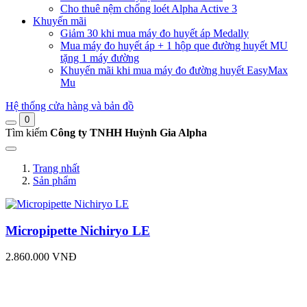
Cho thuê nệm chống loét Alpha Active 3
Khuyến mãi
Giảm 30 khi mua máy đo huyết áp Medally
Mua máy đo huyết áp + 1 hộp que đường huyết MU
tặng 1 máy đường
Khuyến mãi khi mua máy đo đường huyết EasyMax
Mu
Hệ thống cửa hàng và bản đồ
0
Tìm kiếm
Công ty TNHH Huỳnh Gia Alpha
Trang nhất
Sản phẩm
Micropipette Nichiryo LE
2.860.000 VNĐ