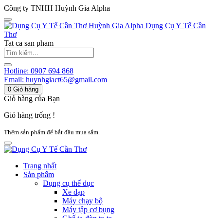
Công ty TNHH Huỳnh Gia Alpha
Huỳnh Gia Alpha
Dụng Cụ Y Tế Cần
Thơ
Tat ca san pham
Hotline:
0907 694 868
Email:
huynhgiact65@gmail.com
0
Giỏ hàng
Giỏ hàng của Bạn
Giỏ hàng trống !
Thêm sản phẩm để bắt đầu mua sắm.
Trang nhất
Sản phẩm
Dụng cụ thể dục
Xe đạp
Máy chạy bộ
Máy tập cơ bụng