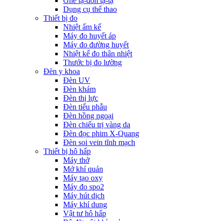
Ghế tạ-đòn tạ-tạ
Dụng cụ thể thao
Thiết bị đo
Nhiệt ẩm kế
Máy đo huyết áp
Máy đo đường huyết
Nhiệt kế đo thân nhiệt
Thước bị đo lường
Đèn y khoa
Đèn UV
Đèn khám
Đèn thị lực
Đèn tiểu phẫu
Đèn hồng ngoại
Đèn chiếu trị vàng da
Đèn đọc phim X-Quang
Đèn soi vein tĩnh mạch
Thiết bị hô hấp
Máy thở
Mở khí quản
Máy tạo oxy
Máy đo spo2
Máy hút dịch
Máy khí dung
Vật tư hô hấp