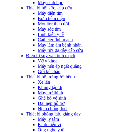
Máy sinh học
Thiết bị hồi sức, cấp cứu
Máy điện tim
Bơm tiêm điện
Monitor theo dõi
Máy sốc tim
Linh kiện y tế
Catheter tĩnh mạch
Máy làm ấm bệnh nhân
Máy rửa dạ dày cấp cứu
Điều trị suy van tĩnh mạch
Vớ y khoa
Máy nén ép ngắt quãng
Gối kê chân
Thiết bị hỗ trợ người bệnh
Xe lăn
Khung tập đi
Máy trợ thính
Ghế bô vệ sinh
Đai nẹp hỗ trợ
Nệm chống loét
Thiết bị phòng lab, giảng dạy
Máy ly tâm
Kính hiển vi
Ống nghe y tế