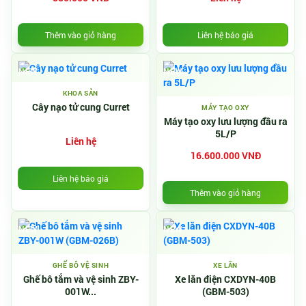
Thêm vào giỏ hàng
Liên hệ báo giá
NEW
NEW
KHOA SẢN
Cây nạo tử cung Curret
MÁY TẠO OXY
Máy tạo oxy lưu lượng đầu ra
5L/P
Liên hệ
16.600.000 VNĐ
Liên hệ báo giá
Thêm vào giỏ hàng
NEW
NEW
GHẾ BÔ VỆ SINH
XE LĂN
Ghế bô tắm và vệ sinh ZBY-
Xe lăn điện CXDYN-40B
001W...
(GBM-503)