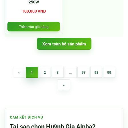
250W
100.000 VNĐ
Thêm vào giỏ hàng
Xem toàn bộ sản phẩm
«
1
2
3
...
97
98
99
»
CAM KẾT DỊCH VỤ
Tại sao chọn Huỳnh Gia Alpha?