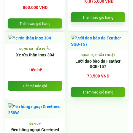
10.875.000 VNĐ
860.000 VNĐ
Thêm vào giỏ hàng
Thêm vào giỏ hàng
NEW
NEW
DỤNG CỤ TIỂU PHẪU
Xe rửa thận inox 304
DỤNG CỤ PHẪU THUẬT
Lưỡi dao bào da Feather
SGB-157
Liên hệ
73.500 VNĐ
Liên hệ báo giá
Thêm vào giỏ hàng
NEW
ĐÈN UV
Đèn hồng ngoại Greetmed