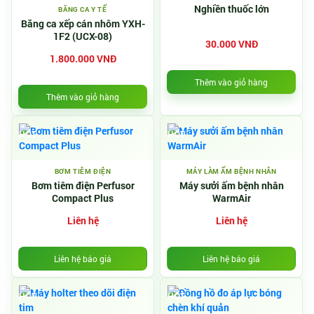
Nghiền thuốc lớn
BĂNG CA Y TẾ
Băng ca xếp cán nhôm YXH-
1F2 (UCX-08)
30.000 VNĐ
1.800.000 VNĐ
Thêm vào giỏ hàng
Thêm vào giỏ hàng
HOT
HOT
BƠM TIÊM ĐIỆN
MÁY LÀM ẤM BỆNH NHÂN
Bơm tiêm điện Perfusor
Máy sưởi ấm bệnh nhân
Compact Plus
WarmAir
Liên hệ
Liên hệ
Liên hệ báo giá
Liên hệ báo giá
HOT
HOT