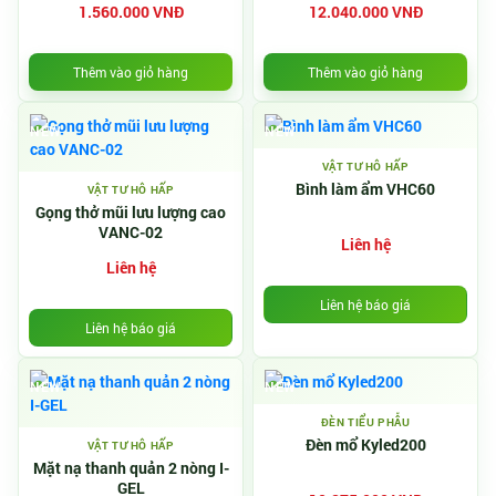
1.560.000 VNĐ
12.040.000 VNĐ
Thêm vào giỏ hàng
Thêm vào giỏ hàng
NEW
NEW
VẬT TƯ HÔ HẤP
Bình làm ẩm VHC60
VẬT TƯ HÔ HẤP
Gọng thở mũi lưu lượng cao
VANC-02
Liên hệ
Liên hệ
Liên hệ báo giá
Liên hệ báo giá
NEW
NEW
ĐÈN TIỂU PHẪU
Đèn mổ Kyled200
VẬT TƯ HÔ HẤP
Mặt nạ thanh quản 2 nòng I-
GEL