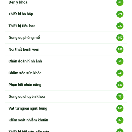
Đèn y khoa
64
Thiết bị hô hấp
221
Thiết bị tiêu hao
232
Dụng cụ phòng mổ
159
Nội thất bệnh viện
158
Chẩn đoán hình ảnh
50
Chăm sóc sức khỏe
246
Phục hồi chức năng
145
Dụng cụ chuyên khoa
77
Vật tư ngoại ngực bụng
140
Kiểm soát nhiễm khuẩn
87
Thiết bị hồi sức, cấp cứu
128