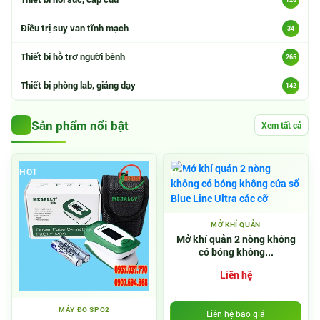
Điều trị suy van tĩnh mạch
34
Thiết bị hỗ trợ người bệnh
265
Thiết bị phòng lab, giảng dạy
142
Sản phẩm nổi bật
Xem tất cả
HOT
HOT
MỞ KHÍ QUẢN
Mở khí quản 2 nòng không
có bóng không...
Liên hệ
MÁY ĐO SPO2
Liên hệ báo giá