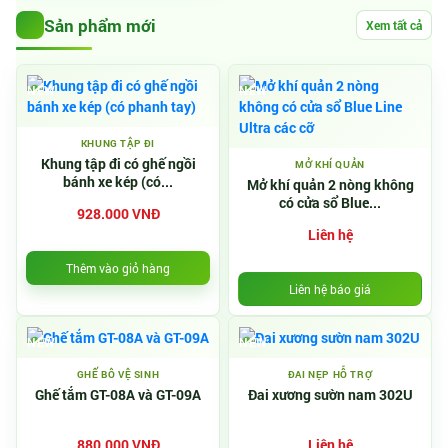
Sản phẩm mới
Xem tất cả
NEW
NEW
KHUNG TẬP ĐI
Khung tập đi có ghế ngồi
MỞ KHÍ QUẢN
bánh xe kép (có...
Mở khí quản 2 nòng không
có cửa sổ Blue...
928.000 VNĐ
Liên hệ
Thêm vào giỏ hàng
Liên hệ báo giá
NEW
NEW
GHẾ BÔ VỆ SINH
ĐAI NẸP HỖ TRỢ
Ghế tắm GT-08A và GT-09A
Đai xương sườn nam 302U
880.000 VNĐ
Liên hệ