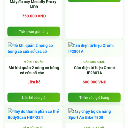
Máy đo oxy Medally Proxy-
MD9
750.000 VNĐ
Thêm vào giỏ hàng
HOT
HOT
MỞ KHÍ QUẢN
CÂN SỨC KHỎE
Mở khí quản 2 nòng có bóng
Cân điện tử hiệu Oromi
có cửa sổ các...
IF2801A
Liên hệ
600.000 VNĐ
Liên hệ báo giá
Thêm vào giỏ hàng
HOT
HOT
CÂN SỨC KHỎE
MÁY CHẠY BỘ