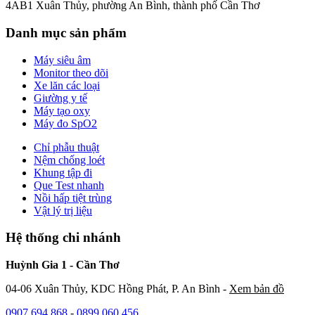
4AB1 Xuân Thủy, phường An Bình, thành phố Cần Thơ
Danh mục sản phẩm
Máy siêu âm
Monitor theo dõi
Xe lăn các loại
Giường y tế
Máy tạo oxy
Máy đo SpO2
Chỉ phẫu thuật
Nệm chống loét
Khung tập đi
Que Test nhanh
Nồi hấp tiệt trùng
Vật lý trị liệu
Hệ thống chi nhánh
Huỳnh Gia 1 - Cần Thơ
04-06 Xuân Thủy, KDC Hồng Phát, P. An Bình -
Xem bản đồ
0907 694 868
-
0899 060 456