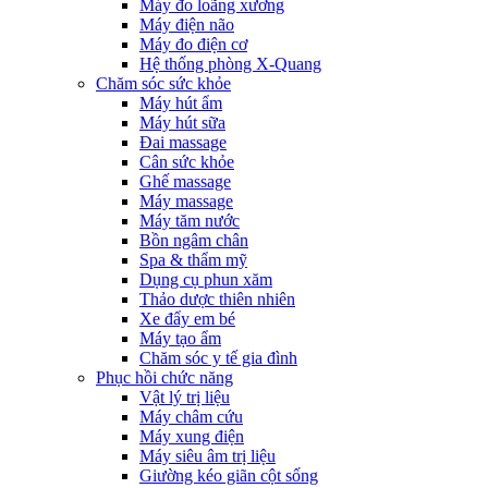
Máy đo loãng xương
Máy điện não
Máy đo điện cơ
Hệ thống phòng X-Quang
Chăm sóc sức khỏe
Máy hút ẩm
Máy hút sữa
Đai massage
Cân sức khỏe
Ghế massage
Máy massage
Máy tăm nước
Bồn ngâm chân
Spa & thẩm mỹ
Dụng cụ phun xăm
Thảo dược thiên nhiên
Xe đẩy em bé
Máy tạo ẩm
Chăm sóc y tế gia đình
Phục hồi chức năng
Vật lý trị liệu
Máy châm cứu
Máy xung điện
Máy siêu âm trị liệu
Giường kéo giãn cột sống