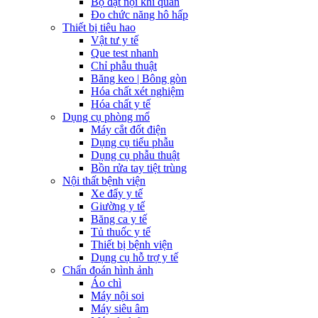
Bộ đặt nội khí quản
Đo chức năng hô hấp
Thiết bị tiêu hao
Vật tư y tế
Que test nhanh
Chỉ phẫu thuật
Băng keo | Bông gòn
Hóa chất xét nghiệm
Hóa chất y tế
Dụng cụ phòng mổ
Máy cắt đốt điện
Dụng cụ tiểu phẫu
Dụng cụ phẫu thuật
Bồn rửa tay tiệt trùng
Nội thất bệnh viện
Xe đẩy y tế
Giường y tế
Băng ca y tế
Tủ thuốc y tế
Thiết bị bệnh viện
Dụng cụ hỗ trợ y tế
Chẩn đoán hình ảnh
Áo chì
Máy nội soi
Máy siêu âm