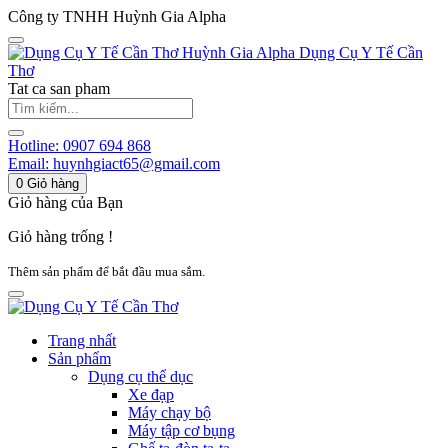
Công ty TNHH Huỳnh Gia Alpha
Huỳnh Gia Alpha
Dụng Cụ Y Tế Cần
Thơ
Tat ca san pham
Hotline:
0907 694 868
Email:
huynhgiact65@gmail.com
0
Giỏ hàng
Giỏ hàng của Bạn
Giỏ hàng trống !
Thêm sản phẩm để bắt đầu mua sắm.
Trang nhất
Sản phẩm
Dụng cụ thể dục
Xe đạp
Máy chạy bộ
Máy tập cơ bụng