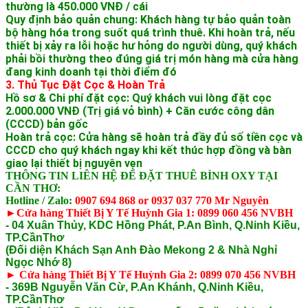
thường là 450.000 VNĐ / cái
Quy định bảo quản chung: Khách hàng tự bảo quản toàn
bộ hàng hóa trong suốt quá trình thuê. Khi hoàn trả, nếu
thiết bị xảy ra lỗi hoặc hư hỏng do người dùng, quý khách
phải bồi thường theo đúng giá trị món hàng mà cửa hàng
đang kinh doanh tại thời điểm đó
3. Thủ Tục Đặt Cọc & Hoàn Trả
Hồ sơ & Chi phí đặt cọc: Quý khách vui lòng đặt cọc
2.000.000 VNĐ (Trị giá vỏ bình) + Căn cước công dân
(CCCD) bản gốc
Hoàn trả cọc: Cửa hàng sẽ hoàn trả đầy đủ số tiền cọc và
CCCD cho quý khách ngay khi kết thúc hợp đồng và bàn
giao lại thiết bị nguyên vẹn
THÔNG TIN LIÊN HỆ ĐỂ ĐẶT THUÊ BÌNH OXY TẠI
CẦN THƠ:
Hotline / Zalo:
0907 694 868 or 0937 037 770 Mr Nguyên
►Cửa hàng Thiết Bị Y Tế Huỳnh Gia 1:
0899 060 456 NVBH
- 04 Xuân Thủy, KDC Hồng Phát, P.An Bình, Q.Ninh Kiều,
TP.CầnThơ
(Đối diện Khách Sạn Anh Đào Mekong 2 & Nhà Nghỉ
Ngọc Nhớ 8)
► Cửa hàng Thiết Bị Y Tế Huỳnh Gia 2: 0899 070 456 NVBH
- 369B Nguyễn Văn Cừ, P.An Khánh, Q.Ninh Kiều,
TP.CầnThơ