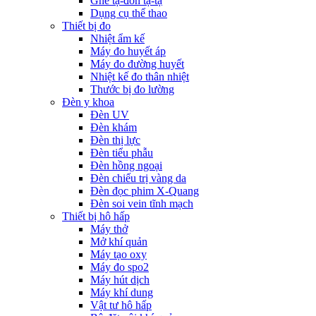
Ghế tạ-đòn tạ-tạ
Dụng cụ thể thao
Thiết bị đo
Nhiệt ẩm kế
Máy đo huyết áp
Máy đo đường huyết
Nhiệt kế đo thân nhiệt
Thước bị đo lường
Đèn y khoa
Đèn UV
Đèn khám
Đèn thị lực
Đèn tiểu phẫu
Đèn hồng ngoại
Đèn chiếu trị vàng da
Đèn đọc phim X-Quang
Đèn soi vein tĩnh mạch
Thiết bị hô hấp
Máy thở
Mở khí quản
Máy tạo oxy
Máy đo spo2
Máy hút dịch
Máy khí dung
Vật tư hô hấp