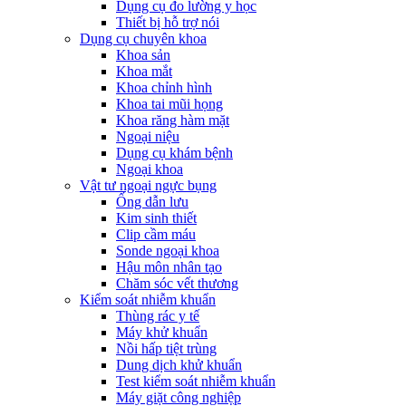
Dụng cụ đo lường y học
Thiết bị hỗ trợ nói
Dụng cụ chuyên khoa
Khoa sản
Khoa mắt
Khoa chỉnh hình
Khoa tai mũi họng
Khoa răng hàm mặt
Ngoại niệu
Dụng cụ khám bệnh
Ngoại khoa
Vật tư ngoại ngực bụng
Ống dẫn lưu
Kim sinh thiết
Clip cầm máu
Sonde ngoại khoa
Hậu môn nhân tạo
Chăm sóc vết thương
Kiểm soát nhiễm khuẩn
Thùng rác y tế
Máy khử khuẩn
Nồi hấp tiệt trùng
Dung dịch khử khuẩn
Test kiểm soát nhiễm khuẩn
Máy giặt công nghiệp