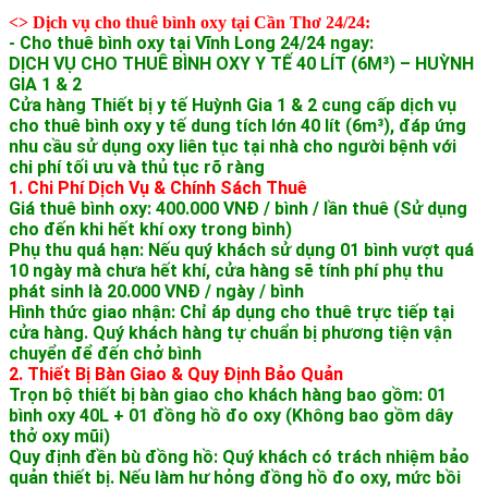
<> Dịch vụ cho thuê bình oxy tại Cần Thơ 24/24:
- Cho thuê bình oxy tại Vĩnh Long 24/24 ngay:
DỊCH VỤ CHO THUÊ BÌNH OXY Y TẾ 40 LÍT (6M³) – HUỲNH
GIA 1 & 2
Cửa hàng Thiết bị y tế Huỳnh Gia 1 & 2 cung cấp dịch vụ
cho thuê bình oxy y tế dung tích lớn 40 lít (6m³), đáp ứng
nhu cầu sử dụng oxy liên tục tại nhà cho người bệnh với
chi phí tối ưu và thủ tục rõ ràng
1. Chi Phí Dịch Vụ & Chính Sách Thuê
Giá thuê bình oxy: 400.000 VNĐ / bình / lần thuê (Sử dụng
cho đến khi hết khí oxy trong bình)
Phụ thu quá hạn: Nếu quý khách sử dụng 01 bình vượt quá
10 ngày mà chưa hết khí, cửa hàng sẽ tính phí phụ thu
phát sinh là 20.000 VNĐ / ngày / bình
Hình thức giao nhận: Chỉ áp dụng cho thuê trực tiếp tại
cửa hàng. Quý khách hàng tự chuẩn bị phương tiện vận
chuyển để đến chở bình
2. Thiết Bị Bàn Giao & Quy Định Bảo Quản
Trọn bộ thiết bị bàn giao cho khách hàng bao gồm: 01
bình oxy 40L + 01 đồng hồ đo oxy (Không bao gồm dây
thở oxy mũi)
Quy định đền bù đồng hồ: Quý khách có trách nhiệm bảo
quản thiết bị. Nếu làm hư hỏng đồng hồ đo oxy, mức bồi