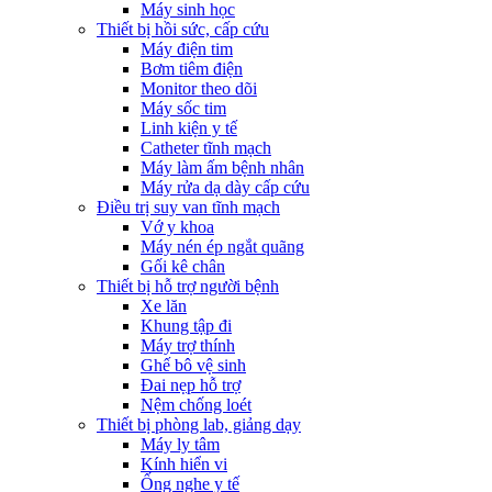
Máy sinh học
Thiết bị hồi sức, cấp cứu
Máy điện tim
Bơm tiêm điện
Monitor theo dõi
Máy sốc tim
Linh kiện y tế
Catheter tĩnh mạch
Máy làm ấm bệnh nhân
Máy rửa dạ dày cấp cứu
Điều trị suy van tĩnh mạch
Vớ y khoa
Máy nén ép ngắt quãng
Gối kê chân
Thiết bị hỗ trợ người bệnh
Xe lăn
Khung tập đi
Máy trợ thính
Ghế bô vệ sinh
Đai nẹp hỗ trợ
Nệm chống loét
Thiết bị phòng lab, giảng dạy
Máy ly tâm
Kính hiển vi
Ống nghe y tế