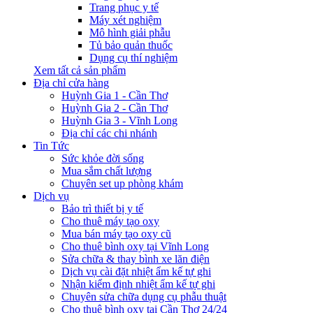
Trang phục y tế
Máy xét nghiệm
Mô hình giải phẫu
Tủ bảo quản thuốc
Dụng cụ thí nghiệm
Xem tất cả sản phẩm
Địa chỉ cửa hàng
Huỳnh Gia 1 - Cần Thơ
Huỳnh Gia 2 - Cần Thơ
Huỳnh Gia 3 - Vĩnh Long
Địa chỉ các chi nhánh
Tin Tức
Sức khỏe đời sống
Mua sắm chất lượng
Chuyên set up phòng khám
Dịch vụ
Bảo trì thiết bị y tế
Cho thuê máy tạo oxy
Mua bán máy tạo oxy cũ
Cho thuê bình oxy tại Vĩnh Long
Sửa chữa & thay bình xe lăn điện
Dịch vụ cài đặt nhiệt ẩm kế tự ghi
Nhận kiểm định nhiệt ẩm kế tự ghi
Chuyên sửa chữa dụng cụ phẫu thuật
Cho thuê bình oxy tại Cần Thơ 24/24