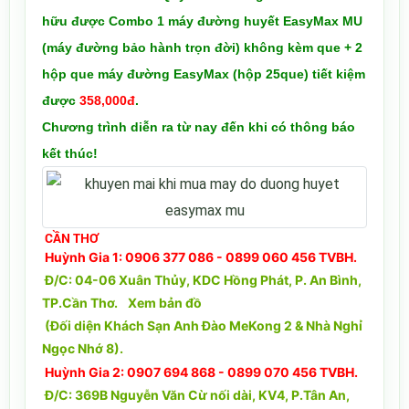
hữu được Combo 1 máy đường huyết EasyMax MU
(m
áy đường bảo hành trọn đời)
không kèm que + 2
hộp que máy đường
EasyMax
(hộp 25que) tiết kiệm
được
358,000đ
.
Chương trình diễn ra từ nay đến khi có thông báo
kết thúc!
CẦN THƠ
Huỳnh Gia 1: 0906 377 086 - 0899 060 456 TVBH.
Đ/C: 04-06 Xuân Thủy, KDC Hồng Phát, P. An Bình,
TP.Cần Thơ.
Xem bản đồ
(Đối diện Khách Sạn Anh Đào MeKong 2 & Nhà Nghỉ
Ngọc Nhớ 8).
Huỳnh Gia 2: 0907 694 868 - 0899 070 456 TVBH.
Đ/C: 369B Nguyễn Văn Cừ nối dài, KV4, P.Tân An,