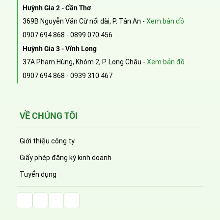
Huỳnh Gia 2 - Cần Thơ
369B Nguyễn Văn Cừ nối dài, P. Tân An -
Xem bản đồ
0907 694 868
-
0899 070 456
Huỳnh Gia 3 - Vĩnh Long
37A Phạm Hùng, Khóm 2, P. Long Châu -
Xem bản đồ
0907 694 868
-
0939 310 467
VỀ CHÚNG TÔI
Giới thiệu công ty
Giấy phép đăng ký kinh doanh
Tuyển dụng
Facebook Huỳnh Gia Alpha
LinkedIn Huỳnh Gia Alpha
YouTube Huỳnh Gia Alpha
Twitter Huỳnh Gia Alpha