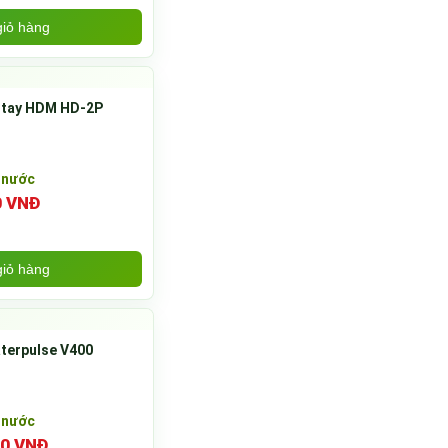
iỏ hàng
 tay HDM HD-2P
 nước
0 VNĐ
iỏ hàng
terpulse V400
 nước
00 VNĐ