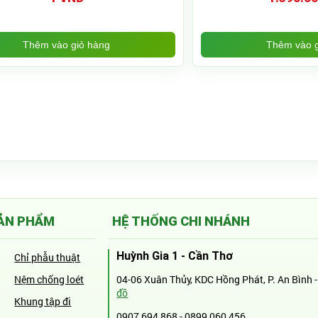
Thêm vào giỏ hàng
Thêm vào g
ẢN PHẨM
HỆ THỐNG CHI NHÁNH
Huỳnh Gia 1 - Cần Thơ
Chỉ phẫu thuật
Nệm chống loét
04-06 Xuân Thủy, KDC Hồng Phát, P. An Bình 
đồ
Khung tập đi
0907 694 868
-
0899 060 456