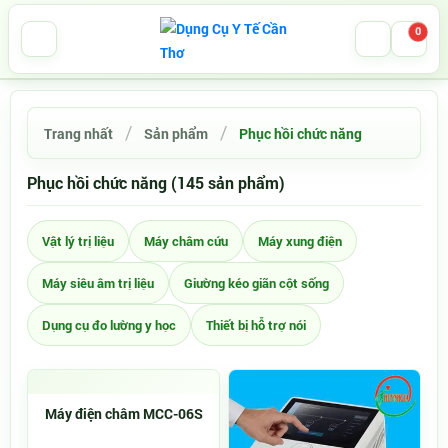
0
Trang nhất
Sản phẩm
Phục hồi chức năng
Phục hồi chức năng (145 sản phẩm)
Vật lý trị liệu
Máy châm cứu
Máy xung điện
Máy siêu âm trị liệu
Giường kéo giãn cột sống
Dụng cụ đo lường y học
Thiết bị hỗ trợ nói
Máy điện châm MCC-06S