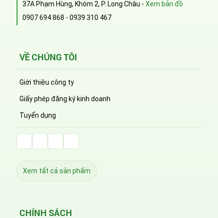
37A Phạm Hùng, Khóm 2, P. Long Châu -
Xem bản đồ
0907 694 868
-
0939 310 467
VỀ CHÚNG TÔI
Giới thiệu công ty
Giấy phép đăng ký kinh doanh
Tuyển dụng
Facebook Huỳnh Gia Alpha
LinkedIn Huỳnh Gia Alpha
YouTube Huỳnh Gia Alpha
Twitter Huỳnh Gia Alpha
Xem tất cả sản phẩm
CHÍNH SÁCH