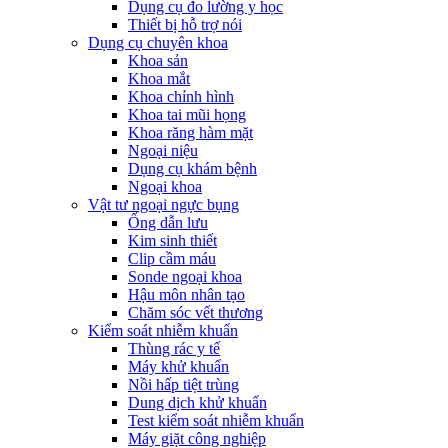
Dụng cụ đo lường y học
Thiết bị hỗ trợ nói
Dụng cụ chuyên khoa
Khoa sản
Khoa mắt
Khoa chỉnh hình
Khoa tai mũi họng
Khoa răng hàm mặt
Ngoại niệu
Dụng cụ khám bệnh
Ngoại khoa
Vật tư ngoại ngực bụng
Ống dẫn lưu
Kim sinh thiết
Clip cầm máu
Sonde ngoại khoa
Hậu môn nhân tạo
Chăm sóc vết thương
Kiểm soát nhiễm khuẩn
Thùng rác y tế
Máy khử khuẩn
Nồi hấp tiệt trùng
Dung dịch khử khuẩn
Test kiểm soát nhiễm khuẩn
Máy giặt công nghiệp