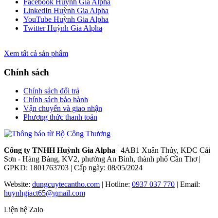
Facebook Huỳnh Gia Alpha
LinkedIn Huỳnh Gia Alpha
YouTube Huỳnh Gia Alpha
Twitter Huỳnh Gia Alpha
Xem tất cả sản phẩm
Chính sách
Chính sách đổi trả
Chính sách bảo hành
Vận chuyển và giao nhận
Phương thức thanh toán
Công ty TNHH Huỳnh Gia Alpha
| 4AB1 Xuân Thủy, KDC Cái
Sơn - Hàng Bàng, KV2, phường An Bình, thành phố Cần Thơ |
GPKD: 1801763703 | Cấp ngày: 08/05/2024
Website:
dungcuytecantho.com
| Hotline:
0937 037 770
| Email:
huynhgiact65@gmail.com
Liện hệ Zalo