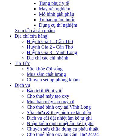
Trang phục y tế
Máy xét nghiệm
Mô hình giải phẫu
Tủ bảo quản thuốc
Dụng cụ thí nghiệm
Xem tất cả sản phẩm
Địa chỉ cửa hàng
Huỳnh Gia 1 - Cần Thơ
Huỳnh Gia 2 - Cần Thơ
Huỳnh Gia 3 - Vĩnh Long
Địa chỉ các chi nhánh
Tin Tức
Sức khỏe đời sống
Mua sắm chất lượng
Chuyên set up phòng khám
Dịch vụ
Bảo trì thiết bị y tế
Cho thuê máy tạo oxy
Mua bán máy tạo oxy cũ
Cho thuê bình oxy tại Vĩnh Long
Sửa chữa & thay bình xe lăn điện
Dịch vụ cài đặt nhiệt ẩm kế tự ghi
Nhận kiểm định nhiệt ẩm kế tự ghi
Chuyên sửa chữa dụng cụ phẫu thuật
Cho thuê bình oxy tại Cần Thơ 24/24