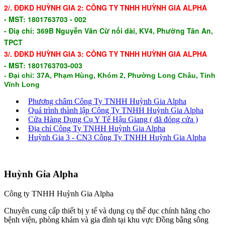
2/. ĐĐKD
HUỲNH GIA 2:
CÔNG TY TNHH HUỲNH GIA ALPHA
-
MST: 1801763703 - 002
- Điạ chỉ: 369B Nguyễn Văn Cừ nối dài, KV4, Phường Tân An,
TPCT
3/.
ĐĐKD
HUỲNH GIA 3:
CÔNG TY TNHH HUỲNH GIA ALPHA
-
MST: 1801763703-003
- Đại chỉ: 37A, Phạm Hùng, Khóm 2, Phường Long Châu, Tỉnh
Vĩnh Long
Phương châm Công Ty TNHH Huỳnh Gia Alpha
Quá trình thành lập Công Ty TNHH Huỳnh Gia Alpha
Cửa Hàng Dụng Cụ Y Tế Hậu Giang ( đã đóng cửa )
Địa chỉ Công Ty TNHH Huỳnh Gia Alpha
Huỳnh Gia 3 - CN3 Công Ty TNHH Huỳnh Gia Alpha
Huỳnh Gia Alpha
Công ty TNHH Huỳnh Gia Alpha
Chuyên cung cấp thiết bị y tế và dụng cụ thể dục chính hãng cho
bệnh viện, phòng khám và gia đình tại khu vực Đồng bằng sông