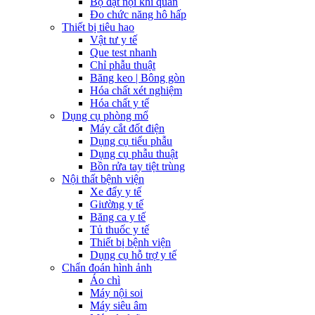
Bộ đặt nội khí quản
Đo chức năng hô hấp
Thiết bị tiêu hao
Vật tư y tế
Que test nhanh
Chỉ phẫu thuật
Băng keo | Bông gòn
Hóa chất xét nghiệm
Hóa chất y tế
Dụng cụ phòng mổ
Máy cắt đốt điện
Dụng cụ tiểu phẫu
Dụng cụ phẫu thuật
Bồn rửa tay tiệt trùng
Nội thất bệnh viện
Xe đẩy y tế
Giường y tế
Băng ca y tế
Tủ thuốc y tế
Thiết bị bệnh viện
Dụng cụ hỗ trợ y tế
Chẩn đoán hình ảnh
Áo chì
Máy nội soi
Máy siêu âm