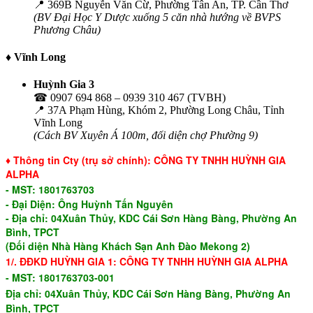
📍 369B Nguyễn Văn Cừ, Phường Tân An, TP. Cần Thơ
(BV Đại Học Y Dược xuống 5 căn nhà hướng về BVPS
Phương Châu)
♦ Vĩnh Long
Huỳnh Gia 3
☎ 0907 694 868 – 0939 310 467 (TVBH)
📍 37A Phạm Hùng, Khóm 2, Phường Long Châu, Tỉnh
Vĩnh Long
(Cách BV Xuyên Á 100m, đối diện chợ Phường 9)
♦ Thông tin Cty (trụ sở chính): CÔNG TY TNHH HUỲNH GIA
ALPHA
-
MST: 1801763703
- Đại Diện: Ông Huỳnh Tấn Nguyên
- Địa chỉ: 04Xuân Thủy, KDC Cái Sơn Hàng Bàng, Phường An
Bình, TPCT
(Đối diện Nhà Hàng Khách Sạn Anh Đào Mekong 2)
1/. ĐĐKD
HUỲNH GIA 1:
CÔNG TY TNHH HUỲNH GIA ALPHA
-
MST: 1801763703-001
Địa chỉ:
04Xuân Thủy, KDC Cái Sơn Hàng Bàng, Phường An
Bình, TPCT