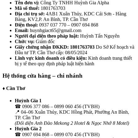
Tên đơn vị:
Công Ty TNHH Huỳnh Gia Alpha
Mã số thuế:
1801763703
Địa chỉ trụ sở:
4AB1 Xuân Thủy, KDC Cái Sơn - Hàng
Bàng, KV2,P. An Bình, TP. Cần Thơ
Điện thoại:
0937 037 770 – 0907 694 868
Email:
huynhgiact65@gmail.com
Người đại diện theo pháp luật:
Huỳnh Tấn Nguyên
Chức vụ:
Giám đốc
Giấy chứng nhận ĐKKD: 1801763703
Do Sở Kế hoạch và
Đầu tư TP. Cần Thơ cấp: 08/05/2024
Lĩnh vực kinh doanh có điều kiện:
Kinh doanh trang thiết
bị y tế theo quy định pháp luật hiện hành
Hệ thống cửa hàng – chi nhánh
♦ Cần Thơ
Huỳnh Gia 1
☎ 0906 377 086 – 0899 060 456 (TVBH)
📍 04–06 Xuân Thủy, KDC Hồng Phát, Phường An Bình,
TP. Cần Thơ
(Đối diện Anh Đào Mekong 2 Hotel & Ngọc Nhớ 8 Motel)
Huỳnh Gia 2
☎ 0907 694 868 – 0899 070 456 (TVBH)