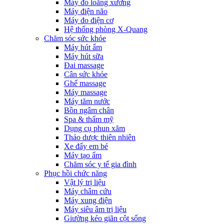
Máy đo loãng xương
Máy điện não
Máy đo điện cơ
Hệ thống phòng X-Quang
Chăm sóc sức khỏe
Máy hút ẩm
Máy hút sữa
Đai massage
Cân sức khỏe
Ghế massage
Máy massage
Máy tăm nước
Bồn ngâm chân
Spa & thẩm mỹ
Dụng cụ phun xăm
Thảo dược thiên nhiên
Xe đẩy em bé
Máy tạo ẩm
Chăm sóc y tế gia đình
Phục hồi chức năng
Vật lý trị liệu
Máy châm cứu
Máy xung điện
Máy siêu âm trị liệu
Giường kéo giãn cột sống