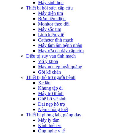
Máy sinh học
Thiết bị hồi sức, cấp cứu
Máy điện tim
Bơm tiêm điện
Monitor theo dõi
Máy sốc tim
Linh kiện y tế
Catheter tĩnh mạch
Máy làm ấm bệnh nhân
Máy rửa dạ dày cấp cứu
Điều trị suy van tĩnh mạch
Vớ y khoa
Máy nén ép ngắt quãng
Gối kê chân
Thiết bị hỗ trợ người bệnh
Xe lăn
Khung tập đi
Máy trợ thính
Ghế bô vệ sinh
Đai nẹp hỗ trợ
Nệm chống loét
Thiết bị phòng lab, giảng dạy
Máy ly tâm
Kính hiển vi
Ống nghe y tế