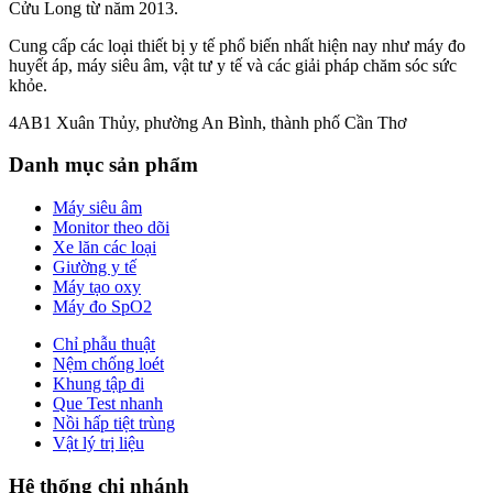
Cửu Long từ năm 2013.
Cung cấp các loại thiết bị y tế phổ biến nhất hiện nay như máy đo
huyết áp, máy siêu âm, vật tư y tế và các giải pháp chăm sóc sức
khỏe.
4AB1 Xuân Thủy, phường An Bình, thành phố Cần Thơ
Danh mục sản phẩm
Máy siêu âm
Monitor theo dõi
Xe lăn các loại
Giường y tế
Máy tạo oxy
Máy đo SpO2
Chỉ phẫu thuật
Nệm chống loét
Khung tập đi
Que Test nhanh
Nồi hấp tiệt trùng
Vật lý trị liệu
Hệ thống chi nhánh