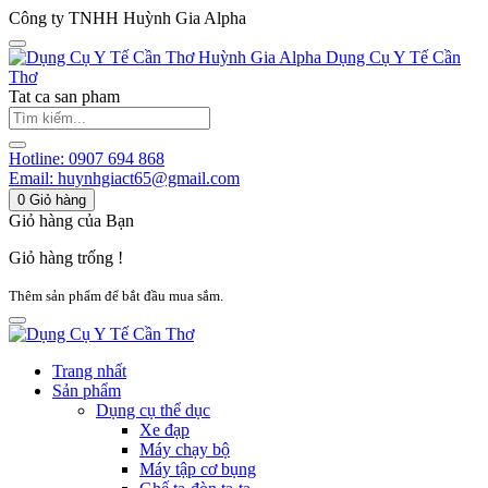
Công ty TNHH Huỳnh Gia Alpha
Huỳnh Gia Alpha
Dụng Cụ Y Tế Cần
Thơ
Tat ca san pham
Hotline:
0907 694 868
Email:
huynhgiact65@gmail.com
0
Giỏ hàng
Giỏ hàng của Bạn
Giỏ hàng trống !
Thêm sản phẩm để bắt đầu mua sắm.
Trang nhất
Sản phẩm
Dụng cụ thể dục
Xe đạp
Máy chạy bộ
Máy tập cơ bụng