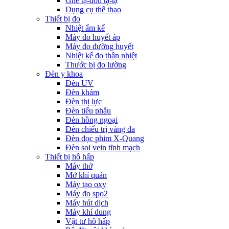
Ghế tạ-đòn tạ-tạ
Dụng cụ thể thao
Thiết bị đo
Nhiệt ẩm kế
Máy đo huyết áp
Máy đo đường huyết
Nhiệt kế đo thân nhiệt
Thước bị đo lường
Đèn y khoa
Đèn UV
Đèn khám
Đèn thị lực
Đèn tiểu phẫu
Đèn hồng ngoại
Đèn chiếu trị vàng da
Đèn đọc phim X-Quang
Đèn soi vein tĩnh mạch
Thiết bị hô hấp
Máy thở
Mở khí quản
Máy tạo oxy
Máy đo spo2
Máy hút dịch
Máy khí dung
Vật tư hô hấp