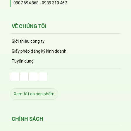
0907 694 868
-
0939 310 467
VỀ CHÚNG TÔI
Giới thiệu công ty
Giấy phép đăng ký kinh doanh
Tuyển dụng
Facebook Huỳnh Gia Alpha
LinkedIn Huỳnh Gia Alpha
YouTube Huỳnh Gia Alpha
Twitter Huỳnh Gia Alpha
Xem tất cả sản phẩm
CHÍNH SÁCH