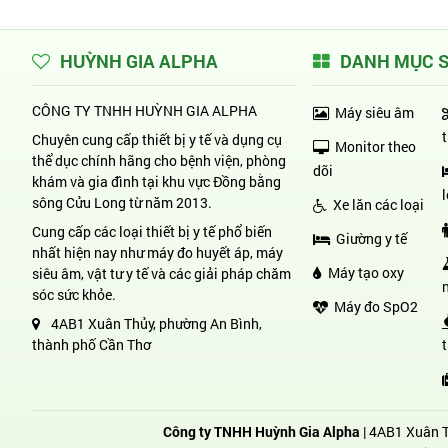
HUỲNH GIA ALPHA
DANH MỤC 
CÔNG TY TNHH HUỲNH GIA ALPHA
Máy siêu âm
Chuyên cung cấp thiết bị y tế và dụng cụ
Monitor theo
thể dục chính hãng cho bệnh viện, phòng
dõi
khám và gia đình tại khu vực Đồng bằng
sông Cửu Long từ năm 2013.
Xe lăn các loại
Cung cấp các loại thiết bị y tế phổ biến
Giường y tế
nhất hiện nay như máy đo huyết áp, máy
Máy tạo oxy
siêu âm, vật tư y tế và các giải pháp chăm
sóc sức khỏe.
Máy đo SpO2
4AB1 Xuân Thủy, phường An Bình,
thành phố Cần Thơ
Công ty TNHH Huỳnh Gia Alpha
| 4AB1 Xuân T