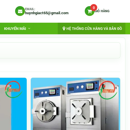
0
EMAIL:
GIỎ HÀNG
huynhgiact65@gmail.com
KHUYẾN MÃI
HỆ THỐNG CỬA HÀNG VÀ BẢN ĐỒ