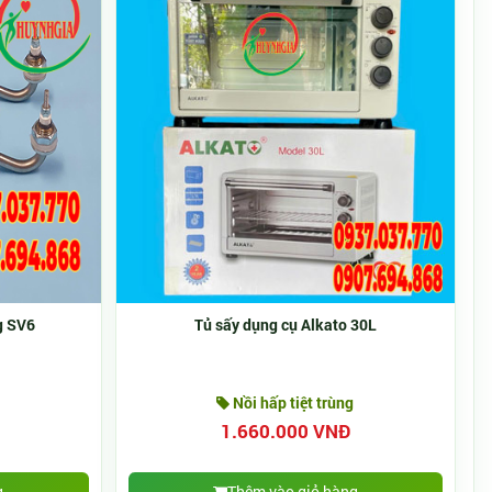
ng SV6
Tủ sấy dụng cụ Alkato 30L
Nồi hấp tiệt trùng
1.660.000 VNĐ
g
Thêm vào giỏ hàng