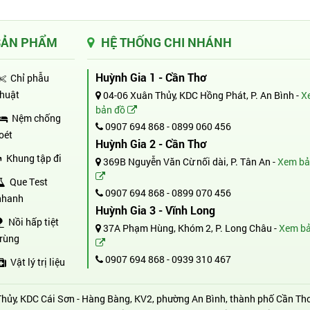
SẢN PHẨM
HỆ THỐNG CHI NHÁNH
Huỳnh Gia 1 - Cần Thơ
Chỉ phẫu
thuật
04-06 Xuân Thủy, KDC Hồng Phát, P. An Bình -
X
bản đồ
Nệm chống
0907 694 868
-
0899 060 456
loét
Huỳnh Gia 2 - Cần Thơ
Khung tập đi
369B Nguyễn Văn Cừ nối dài, P. Tân An -
Xem bả
Que Test
0907 694 868
-
0899 070 456
nhanh
Huỳnh Gia 3 - Vĩnh Long
Nồi hấp tiệt
37A Phạm Hùng, Khóm 2, P. Long Châu -
Xem bả
trùng
0907 694 868
-
0939 310 467
Vật lý trị liệu
hủy, KDC Cái Sơn - Hàng Bàng, KV2, phường An Bình, thành phố Cần Th