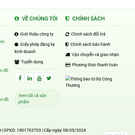
VỀ CHÚNG TÔI
CHÍNH SÁCH
Giới thiệu công ty
Chính sách đổi trả
em
Giấy phép đăng ký
Chính sách bảo hành
kinh doanh
Vận chuyển và giao nhận
Tuyển dụng
Phương thức thanh toán
n đồ
Facebook Huỳnh Gia Alpha
LinkedIn Huỳnh Gia Alpha
YouTube Huỳnh Gia Alpha
Twitter Huỳnh Gia Alpha
Xem tất cả sản
n đồ
phẩm
ơ | GPKD: 1801763703 | Cấp ngày: 08/05/2024