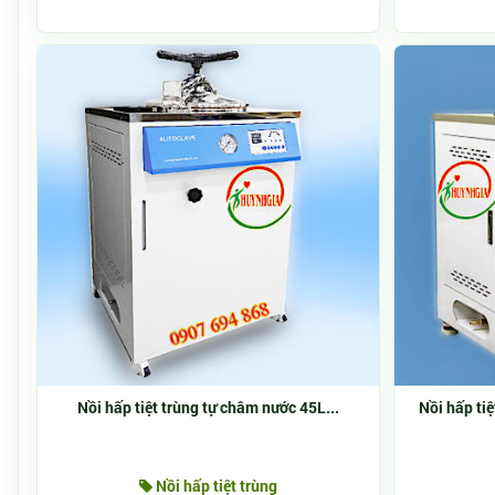
Nồi hấp tiệt trùng tự châm nước 45L...
Nồi hấp ti
Nồi hấp tiệt trùng