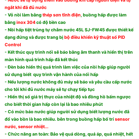
ngắt khi đã đủ nước
- Vỏ nồi làm bằng
thép sơn tĩnh điện
, buồng hấp được làm
bằng
inox 304
có độ bền cao
- Nồi hấp tiệt trùng tự châm nước 45L SJ-FW45 được thiết kế
dạng đứng và được trang bị
bộ điều khiển kỹ thuật số PID
Control
- Kết thúc quy trình nối sẽ báo bằng âm thanh và hiển thị trên
màn hình quá trình hấp đã kết thúc
- Đèn báo hiển thị quá trình làm việc của nồi hấp giúp người
sử dụng biết quy trình vận hành của nối hấp
- Nếu lượng nước không đủ máy sẽ báo và yêu cầu cấp nước
cho tới khi đủ nước máy sẽ tự chạy tiếp tục
- Hiển thị số giá trị thực của nhiệt độ và đồng hồ bấm ngược
cho biết thời gian hấp còn lại là bao nhiêu phút
- Có mức báo nước giúp người sử dụng biết lượng nước đã
đổ vào bồn là bao nhiêu. bên trong buồng hấp bố trí
sensor
nước, sensor nhiệt...
- Chức năng an toàn: Bảo vệ quá dòng, quá áp, quá nhiệt, hết