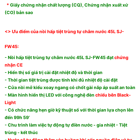
*
Giấy chứng nhận chất lượng (CQ), Chứng nhận xuất xứ
(CO) bản sao
<> Ưu điểm của nồi hấp tiệt trùng tự châm nước 45L SJ-
FW45
:
- Nồi hấp tiệt trùng tự châm nước 45L SJ-FW45 đạt
chứng
nhận CE
- Hiển thị số giá trị cài đặt nhiệt độ và thời gian
- Thời gian tiệt trùng được tính khi đủ nhiệt độ cài đặt
​- Cửa nồi mở kiểu xoay ngang có chốt gài nắp áp suất an toàn
- Màn hình hiển thị LED với công nghệ đèn
chiếu bên Black-
Light
- Có chức năng hẹn giờ kỹ thuật số với thời gian lựa chọn lên
đến 99h 59’
- Chu trình làm việc tự động tự điền nước - gia nhiệt - Tiệt
trùng - kết thúc
-
Nước sẽ tự động thêm vào buồng khi cấp nguồn điện và tự