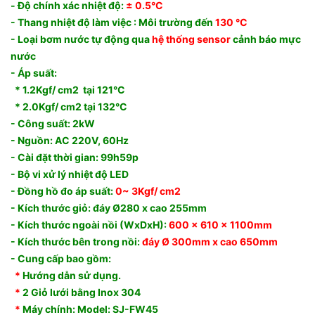
- Độ chính xác nhiệt độ:
± 0.5°C
- Thang nhiệt độ làm việc : Môi trường đến
130 °C
- Loại bơm nước tự động qua
hệ thống sensor
cảnh báo mực
nước
- Áp suất:
* 1.2Kgf/ cm2 tại 121°C
* 2.0Kgf/ cm2 tại 132°C
- Công suất: 2kW
- Nguồn: AC 220V, 60Hz
- Cài đặt thời gian: 99h59p
- Bộ vi xử lý nhiệt độ LED
- Đồng hồ đo áp suất:
0~ 3Kgf/ cm2
- Kích thước giỏ: đáy Ø280 x cao 255mm
- Kích thước ngoài nồi (WxDxH):
600 x 610 x 1100mm
- Kích thước bên trong nồi:
đáy Ø 300mm x cao 650mm
- Cung cấp bao gồm:
*
Hướng dẫn sử dụng.
*
2 Giỏ lưới bằng Inox 304
*
Máy chính: Model: SJ-FW45