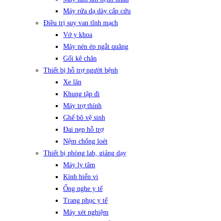
Máy rửa dạ dày cấp cứu
Điều trị suy van tĩnh mạch
Vớ y khoa
Máy nén ép ngắt quãng
Gối kê chân
Thiết bị hỗ trợ người bệnh
Xe lăn
Khung tập đi
Máy trợ thính
Ghế bô vệ sinh
Đai nẹp hỗ trợ
Nệm chống loét
Thiết bị phòng lab, giảng dạy
Máy ly tâm
Kính hiển vi
Ống nghe y tế
Trang phục y tế
Máy xét nghiệm