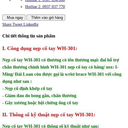
Hotline 2: 0937 037 770
Mua ngay
Thêm vào giỏ hàng
Share
Tweet
LinkedIn
Chi tiết thông tin sản phẩm
I. Công dụng nẹp cổ tay WH-301:
Nẹp cổ tay WH-301 có thương có tên thương mại: đ
ai hỗ trợ
chấn thương chỉnh hình WH-301 nẹp cổ tay có hãng/ nsx: I-
Ming/ Đài Loan
còn được gọi là wrist brace WH‑301 với công
dụng như sau :
- Nẹp cố định khớp cổ tay
- Giảm đau do bong gân, chấn thương
- Gãy xương hoặc hội chứng ống cổ tay
II. Thông số kỹ thuật nẹp cổ tay WH-301:
Nẹp cổ tay WH-301 có thông số kỹ thuật như sau: