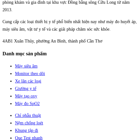
phòng khám và gia đình tại khu vực Đồng bằng sông Cửu Long từ năm
2013.
Cung cấp các loại thiết bị y tế phổ biến nhất hiện nay như máy đo huyết áp,
máy siêu âm, vật tư y tế và các giải pháp chăm sóc sức khỏe.
4AB1 Xuân Thủy, phường An Bình, thành phố Cần Thơ
Danh mục sản phẩm
Máy siêu âm
Monitor theo dõi
Xe lăn các loại
Giường y tế
Máy tạo oxy
Máy đo SpO2
Chỉ phẫu thuật
Nệm chống loét
Khung tập đi
Que Test nhanh