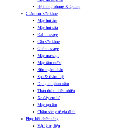
Hệ thống phòng X-Quang
Chăm sóc sức khỏe
Máy hút ẩm
Máy hút sữa
Đai massage
Cân sức khỏe
Ghế massage
Máy massage
Máy tăm nước
Bồn ngâm chân
Spa & thẩm mỹ
Dụng cụ phun xăm
Thảo dược thiên nhiên
Xe đẩy em bé
Máy tạo ẩm
Chăm sóc y tế gia đình
Phục hồi chức năng
Vật lý trị liệu