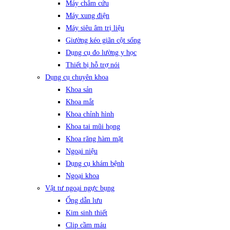
Máy châm cứu
Máy xung điện
Máy siêu âm trị liệu
Giường kéo giãn cột sống
Dụng cụ đo lường y học
Thiết bị hỗ trợ nói
Dụng cụ chuyên khoa
Khoa sản
Khoa mắt
Khoa chỉnh hình
Khoa tai mũi họng
Khoa răng hàm mặt
Ngoại niệu
Dụng cụ khám bệnh
Ngoại khoa
Vật tư ngoại ngực bụng
Ống dẫn lưu
Kim sinh thiết
Clip cầm máu