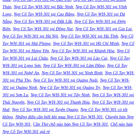
Tháp
,
Nẹp Cổ Tay WH-301 tại Bắc Ninh
,
Nẹp Cổ Tay WH-301 tại Vĩnh
Long
,
Nẹp Cổ Tay WH-301 tại Cao Bằng
,
Nẹp Cổ Tay WH-301 tại Đà
Nẵng
,
Nẹp Cổ Tay WH-301 tại Đắk Lắk
,
Nẹp Cổ Tay WH-301 tại Điện
Biên
,
Nẹp Cổ Tay WH-301 tại Đồng Nai
,
Nẹp Cổ Tay WH-301 tại Gia Lai
,
Nẹp Cổ Tay WH-301 tại Hà Nội
,
Nẹp Cổ Tay WH-301 tại Hà Tĩnh
,
Nẹp Cổ
Tay WH-301 tại Hải Phòng
,
Nẹp Cổ Tay WH-301 tại Hồ Chí Minh
,
Nẹp Cổ
Tay WH-301 tại Hưng Yên
,
Nẹp Cổ Tay WH-301 tại Khánh Hòa
,
Nẹp Cổ
Tay WH-301 tại Lai Châu
,
Nẹp Cổ Tay WH-301 tại Lào Cai
,
Nẹp Cổ Tay
WH-301 tại Lạng Sơn
,
Nẹp Cổ Tay WH-301 tại Lâm Đồng
,
Nẹp Cổ Tay
WH-301 tại Nghệ An
,
Nẹp Cổ Tay WH-301 tại Ninh Bình
,
Nẹp Cổ Tay WH-
301 tại Phú Thọ
,
Nẹp Cổ Tay WH-301 tại Quảng Ngãi
,
Nẹp Cổ Tay WH-
301 tại Quảng Ninh
,
Nẹp Cổ Tay WH-301 tại Quảng Trị
,
Nẹp Cổ Tay WH-
301 tại Sơn La
,
Nẹp Cổ Tay WH-301 tại Tây Ninh
,
Nẹp Cổ Tay WH-301 tại
Thái Nguyên
,
Nẹp Cổ Tay WH-301 tại Thanh Hóa
,
Nẹp Cổ Tay WH-301 tại
Huế
,
Nẹp Cổ Tay WH-301 tại Tuyên Quang
,
Nẹp Cổ Tay WH-301 có tốt
không
,
Những điều cần biết khi mua Nẹp Cổ Tay WH-301
,
Chuyên bán Nẹp
Cổ Tay WH-301
,
Cần Thơ chỗ nào bán Nẹp Cổ Tay WH-301
,
Chỗ nào bán
Nẹp Cổ Tay WH-301 giá rẻ