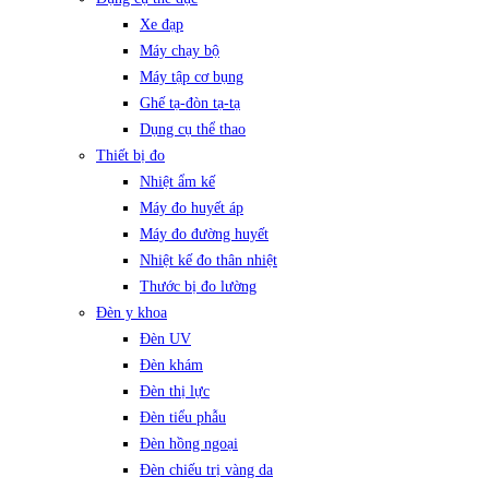
Xe đạp
Máy chạy bộ
Máy tập cơ bụng
Ghế tạ-đòn tạ-tạ
Dụng cụ thể thao
Thiết bị đo
Nhiệt ẩm kế
Máy đo huyết áp
Máy đo đường huyết
Nhiệt kế đo thân nhiệt
Thước bị đo lường
Đèn y khoa
Đèn UV
Đèn khám
Đèn thị lực
Đèn tiểu phẫu
Đèn hồng ngoại
Đèn chiếu trị vàng da