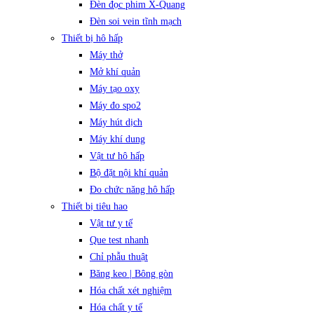
Đèn đọc phim X-Quang
Đèn soi vein tĩnh mạch
Thiết bị hô hấp
Máy thở
Mở khí quản
Máy tạo oxy
Máy đo spo2
Máy hút dịch
Máy khí dung
Vật tư hô hấp
Bộ đặt nội khí quản
Đo chức năng hô hấp
Thiết bị tiêu hao
Vật tư y tế
Que test nhanh
Chỉ phẫu thuật
Băng keo | Bông gòn
Hóa chất xét nghiệm
Hóa chất y tế