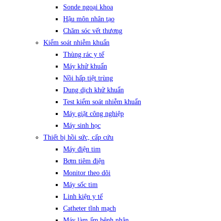
Sonde ngoại khoa
Hậu môn nhân tạo
Chăm sóc vết thương
Kiểm soát nhiễm khuẩn
Thùng rác y tế
Máy khử khuẩn
Nồi hấp tiệt trùng
Dung dịch khử khuẩn
Test kiểm soát nhiễm khuẩn
Máy giặt công nghiệp
Máy sinh học
Thiết bị hồi sức, cấp cứu
Máy điện tim
Bơm tiêm điện
Monitor theo dõi
Máy sốc tim
Linh kiện y tế
Catheter tĩnh mạch
Máy làm ấm bệnh nhân