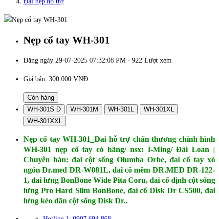
Đai nẹp hỗ trợ
Nẹp cổ tay WH-301
Đăng ngày 29-07-2025 07:32:08 PM - 922 Lượt xem
Giá bán:
300.000 VNĐ
Còn hàng
WH-301S D
WH-301M
WH-301L
WH-301XL
WH-301XXL
Nẹp cổ tay WH-301_Đai hỗ trợ chấn thương chỉnh hình
WH-301 nẹp cổ tay có hãng/ nsx: I-Ming/ Đài Loan |
Chuyên bán: đai cột sống Olumba Orbe​​, đai cổ tay xỏ
ngón Dr.med DR-W081L, đai cố mềm DR.MED DR-122-
1, đai lưng BonBone Wide Pita Coru, đai cố định cột sống
lưng Pro Hard Slim BonBone, đai cổ Disk Dr CS500, đai
lưng kéo dãn cột sống Disk Dr..
Hotline 1: 0907 694 868