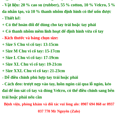
- Vật liệu: 20 % cao su (rubber), 55 % cotton, 10 % Velcro, 5 %
da nhân tạo, và 10 % thanh nhôm định hình có thể uốn được
- Thiết kế:
+ Có thể hoán đổi để dùng cho tay trái hoặc tay phải
+ Có thanh nhôm mềm linh hoạt để định hình vừa cổ tay
- Kích thước và bảng chọn size:
+ Size S Chu vi cổ tay: 13-15cm
+ Size M Chu vi cổ tay: 15-17
cm
+ Size L Chu vi cổ tay: 17-19
cm
+ Size XL Chu vi cổ tay: 19-21
cm
+ Size XXL Chu vi cổ tay: 21-23
cm
- Dễ điều chỉnh phù hợp tay trái hoặc phải
- Cách đeo: trượt nẹp vào tay, luồn ngón cái qua lỗ ngón, kéo
đai để ôm sát cổ tay và đóng Velcro, có thể điều chỉnh sang bên
trái hoặc phải nếu cần
Bệnh viện, phòng khám và đối tác vui lòng alo: 0907 694 868 or 0937
037 770 Mr Nguyên (Zalo)