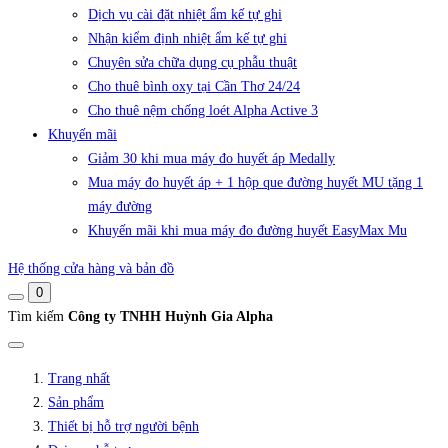
Dịch vụ cài đặt nhiệt ẩm kế tự ghi
Nhận kiểm định nhiệt ẩm kế tự ghi
Chuyên sửa chữa dụng cụ phẫu thuật
Cho thuê bình oxy tại Cần Thơ 24/24
Cho thuê nệm chống loét Alpha Active 3
Khuyến mãi
Giảm 30 khi mua máy đo huyết áp Medally
Mua máy đo huyết áp + 1 hộp que đường huyết MU tặng 1
máy đường
Khuyến mãi khi mua máy đo đường huyết EasyMax Mu
Hệ thống cửa hàng và bản đồ
0
Tìm kiếm
Công ty TNHH Huỳnh Gia Alpha
Trang nhất
Sản phẩm
Thiết bị hỗ trợ người bệnh