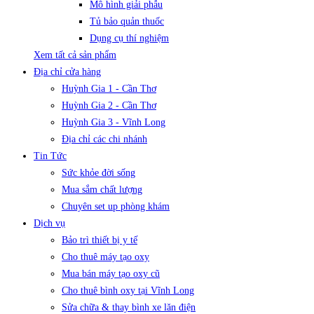
Mô hình giải phẫu
Tủ bảo quản thuốc
Dụng cụ thí nghiệm
Xem tất cả sản phẩm
Địa chỉ cửa hàng
Huỳnh Gia 1 - Cần Thơ
Huỳnh Gia 2 - Cần Thơ
Huỳnh Gia 3 - Vĩnh Long
Địa chỉ các chi nhánh
Tin Tức
Sức khỏe đời sống
Mua sắm chất lượng
Chuyên set up phòng khám
Dịch vụ
Bảo trì thiết bị y tế
Cho thuê máy tạo oxy
Mua bán máy tạo oxy cũ
Cho thuê bình oxy tại Vĩnh Long
Sửa chữa & thay bình xe lăn điện