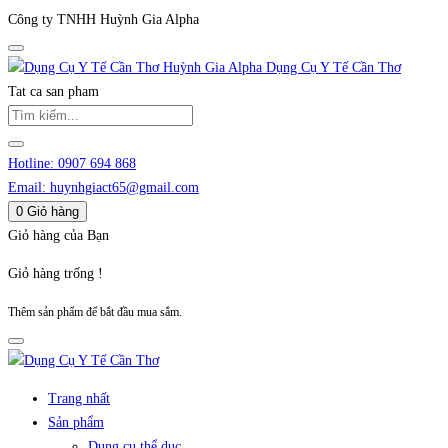
Công ty TNHH Huỳnh Gia Alpha
Huỳnh Gia Alpha
Dụng Cụ Y Tế Cần Thơ
Tat ca san pham
Hotline:
0907 694 868
Email:
huynhgiact65@gmail.com
0
Giỏ hàng
Giỏ hàng của Bạn
Giỏ hàng trống !
Thêm sản phẩm để bắt đầu mua sắm.
Trang nhất
Sản phẩm
Dụng cụ thể dục