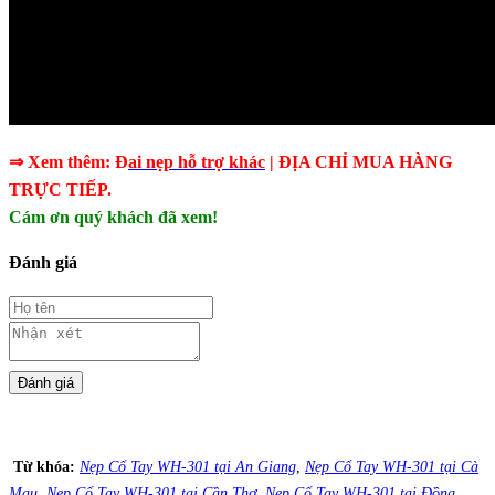
⇒ Xem thêm: Đ
ai nẹp hỗ trợ khác
| ĐỊA CHỈ MUA HÀNG
TRỰC TIẾP.
Cám ơn quý khách đã xem!
Đánh giá
Từ khóa:
Nẹp Cổ Tay WH-301 tại An Giang
,
Nẹp Cổ Tay WH-301 tại Cà
Mau
,
Nẹp Cổ Tay WH-301 tại Cần Thơ
,
Nẹp Cổ Tay WH-301 tại Đồng