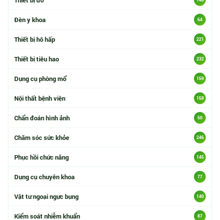
Đèn y khoa
64
Thiết bị hô hấp
221
Thiết bị tiêu hao
232
Dụng cụ phòng mổ
159
Nội thất bệnh viện
158
Chẩn đoán hình ảnh
50
Chăm sóc sức khỏe
246
Phục hồi chức năng
145
Dụng cụ chuyên khoa
77
Vật tư ngoại ngực bụng
140
Kiểm soát nhiễm khuẩn
87