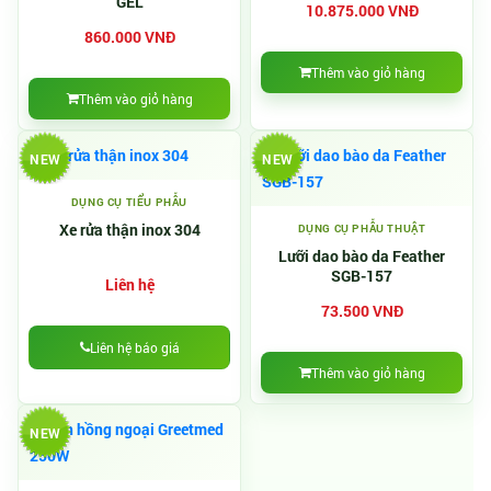
GEL
10.875.000 VNĐ
860.000 VNĐ
Thêm vào giỏ hàng
Thêm vào giỏ hàng
NEW
NEW
DỤNG CỤ TIỂU PHẪU
Xe rửa thận inox 304
DỤNG CỤ PHẪU THUẬT
Lưỡi dao bào da Feather
SGB-157
Liên hệ
73.500 VNĐ
Liên hệ báo giá
Thêm vào giỏ hàng
NEW