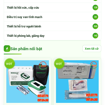
Thiết bị hồi sức, cấp cứu
128
Điều trị suy van tĩnh mạch
34
Thiết bị hỗ trợ người bệnh
265
Thiết bị phòng lab, giảng dạy
142
Sản phẩm nổi bật
Xem tất cả
HOT
HOT