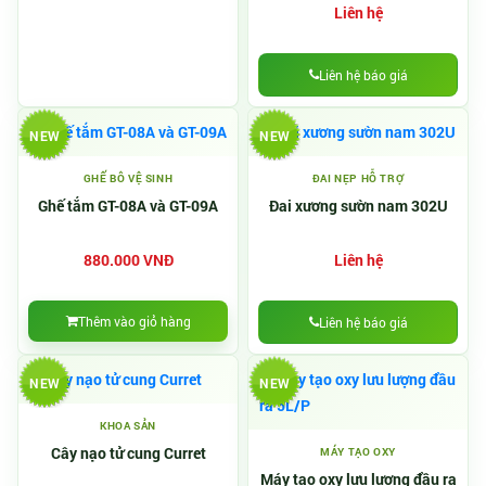
Liên hệ
Liên hệ báo giá
NEW
NEW
GHẾ BÔ VỆ SINH
ĐAI NẸP HỖ TRỢ
Ghế tắm GT-08A và GT-09A
Đai xương sườn nam 302U
880.000 VNĐ
Liên hệ
Thêm vào giỏ hàng
Liên hệ báo giá
NEW
NEW
KHOA SẢN
Cây nạo tử cung Curret
MÁY TẠO OXY
Máy tạo oxy lưu lượng đầu ra