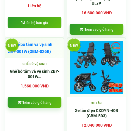
5L/P
Liên hệ
16.600.000 VNĐ
Liên hệ báo giá
Thêm vào giỏ hàng
NEW
NEW
GHẾ BÔ VỆ SINH
Ghế bô tắm và vệ sinh ZBY-
001W...
1.560.000 VNĐ
Thêm vào giỏ hàng
XE LĂN
Xe lăn điện CXDYN-40B
(GBM-503)
12.040.000 VNĐ