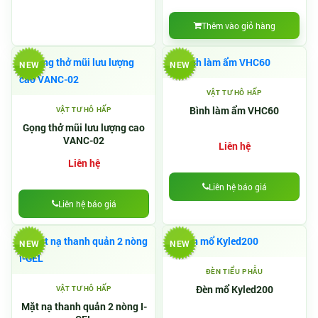
Thêm vào giỏ hàng
NEW
NEW
VẬT TƯ HÔ HẤP
Bình làm ẩm VHC60
VẬT TƯ HÔ HẤP
Gọng thở mũi lưu lượng cao
VANC-02
Liên hệ
Liên hệ
Liên hệ báo giá
Liên hệ báo giá
NEW
NEW
ĐÈN TIỂU PHẪU
Đèn mổ Kyled200
VẬT TƯ HÔ HẤP
Mặt nạ thanh quản 2 nòng I-