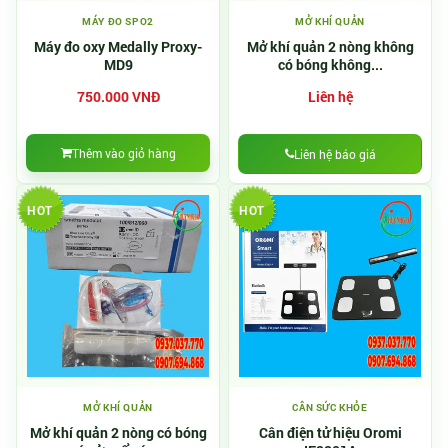
MÁY ĐO SPO2
MỞ KHÍ QUẢN
Máy đo oxy Medally Proxy-
Mở khí quản 2 nòng không
MD9
có bóng không...
750.000 VNĐ
Liên hệ
Thêm vào giỏ hàng
Liên hệ báo giá
HOT
HOT
MỞ KHÍ QUẢN
CÂN SỨC KHỎE
Mở khí quản 2 nòng có bóng
Cân điện tử hiệu Oromi