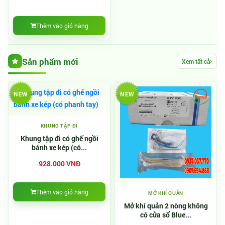
Thêm vào giỏ hàng
Sản phẩm mới
Xem tất cả
NEW
NEW
KHUNG TẬP ĐI
Khung tập đi có ghế ngồi
bánh xe kép (có...
928.000 VNĐ
Thêm vào giỏ hàng
MỞ KHÍ QUẢN
Mở khí quản 2 nòng không
có cửa sổ Blue...