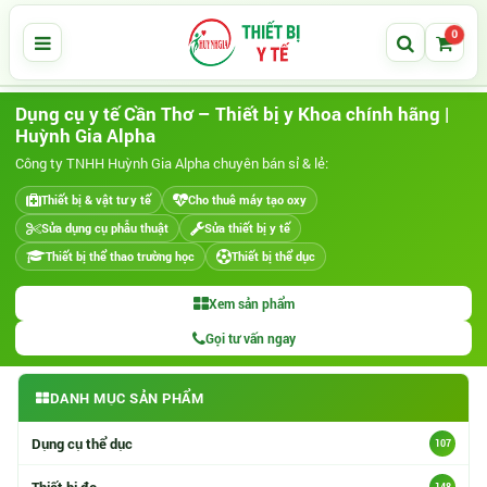
0
Dụng cụ y tế Cần Thơ – Thiết bị y Khoa chính hãng |
Huỳnh Gia Alpha
Công ty TNHH Huỳnh Gia Alpha chuyên bán sỉ & lẻ:
Thiết bị & vật tư y tế
Cho thuê máy tạo oxy
Sửa dụng cụ phẫu thuật
Sửa thiết bị y tế
Thiết bị thể thao trường học
Thiết bị thể dục
Xem sản phẩm
Gọi tư vấn ngay
DANH MỤC SẢN PHẨM
Danh mục sản phẩm
Dụng cụ thể dục
107
Thiết bị đo
148