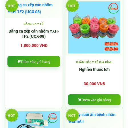
HOT
HOT
BĂNG CA Y TẾ
Băng ca xếp cán nhôm YXH-
1F2 (UCX-08)
1.800.000 VNĐ
Thêm vào giỏ hàng
CHĂM SÓC Y TẾ GIA ĐÌNH
Nghiền thuốc lớn
30.000 VNĐ
Thêm vào giỏ hàng
HOT
HOT