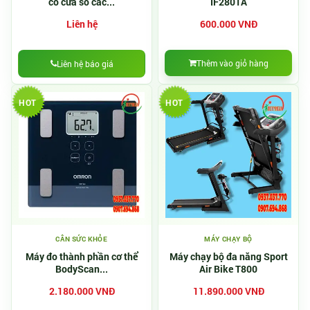
có cửa sổ các...
IF2801A
Liên hệ
600.000 VNĐ
Thêm vào giỏ hàng
Liên hệ báo giá
HOT
HOT
CÂN SỨC KHỎE
MÁY CHẠY BỘ
Máy đo thành phần cơ thể
Máy chạy bộ đa năng Sport
BodyScan...
Air Bike T800
2.180.000 VNĐ
11.890.000 VNĐ