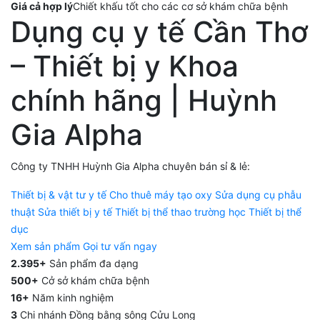
Giá cả hợp lý
Chiết khấu tốt cho các cơ sở khám chữa bệnh
Dụng cụ y tế Cần Thơ
– Thiết bị y Khoa
chính hãng | Huỳnh
Gia Alpha
Công ty TNHH Huỳnh Gia Alpha chuyên bán sỉ & lẻ:
Thiết bị & vật tư y tế
Cho thuê máy tạo oxy
Sửa dụng cụ phẫu
thuật
Sửa thiết bị y tế
Thiết bị thể thao trường học
Thiết bị thể
dục
Xem sản phẩm
Gọi tư vấn ngay
2.395+
Sản phẩm đa dạng
500+
Cở sở khám chữa bệnh
16+
Năm kinh nghiệm
3
Chi nhánh Đồng bằng sông Cửu Long