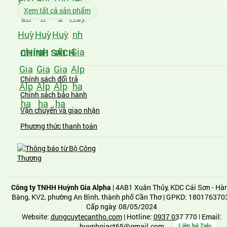
ebo
edI
Tub
ter
Xem tất cả sản phẩm
ok
n
e
Huỳ
Huỳ
Huỳ
Huỳ
nh
nh
nh
nh
Gia
CHÍNH SÁCH
Gia
Gia
Gia
Alp
Chính sách đổi trả
Alp
Alp
Alp
ha
Chính sách bảo hành
ha
ha
ha
Vận chuyển và giao nhận
Phương thức thanh toán
Công ty TNHH Huỳnh Gia Alpha
| 4AB1 Xuân Thủy, KDC Cái Sơn - Hà
Bàng, KV2, phường An Bình, thành phố Cần Thơ | GPKD: 1801763703
Cấp ngày: 08/05/2024
Website:
dungcuytecantho.com
| Hotline:
0937 037 770
| Email:
huynhgiact65@gmail.com
Liện hệ Zalo