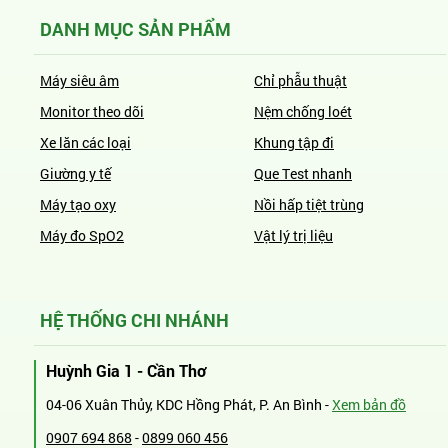
DANH MỤC SẢN PHẨM
Máy siêu âm
Chỉ phẫu thuật
Monitor theo dõi
Nệm chống loét
Xe lăn các loại
Khung tập đi
Giường y tế
Que Test nhanh
Máy tạo oxy
Nồi hấp tiệt trùng
Máy đo SpO2
Vật lý trị liệu
HỆ THỐNG CHI NHÁNH
Huỳnh Gia 1 - Cần Thơ
04-06 Xuân Thủy, KDC Hồng Phát, P. An Bình -
Xem bản đồ
0907 694 868
-
0899 060 456