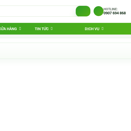
HOTLINE:
0907 694 868
 CỬA HÀNG
TIN TỨC
DỊCH VỤ