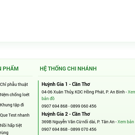
N PHẨM
HỆ THỐNG CHI NHÁNH
Huỳnh Gia 1 - Cần Thơ
Chỉ phẫu thuật
04-06 Xuân Thủy, KDC Hồng Phát, P. An Bình -
Xe
Nệm chống loét
bản đồ
Khung tập đi
0907 694 868
-
0899 060 456
Huỳnh Gia 2 - Cần Thơ
Que Test nhanh
369B Nguyễn Văn Cừ nối dài, P. Tân An -
Xem bản
Nồi hấp tiệt
0907 694 868
-
0899 070 456
trùng