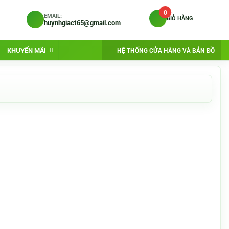
0
EMAIL:
GIỎ HÀNG
huynhgiact65@gmail.com
KHUYẾN MÃI
HỆ THỐNG CỬA HÀNG VÀ BẢN ĐỒ