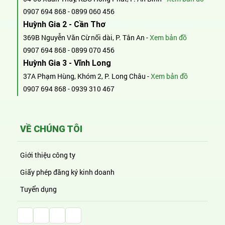
0907 694 868
-
0899 060 456
Huỳnh Gia 2 - Cần Thơ
369B Nguyễn Văn Cừ nối dài, P. Tân An -
Xem bản đồ
0907 694 868
-
0899 070 456
Huỳnh Gia 3 - Vĩnh Long
37A Phạm Hùng, Khóm 2, P. Long Châu -
Xem bản đồ
0907 694 868
-
0939 310 467
VỀ CHÚNG TÔI
Giới thiệu công ty
Giấy phép đăng ký kinh doanh
Tuyển dụng
Facebook Huỳnh Gia Alpha
LinkedIn Huỳnh Gia Alpha
YouTube Huỳnh Gia Alpha
Twitter Huỳnh Gia Alpha