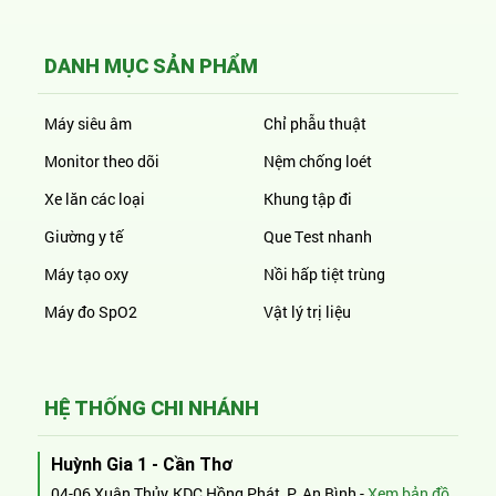
DANH MỤC SẢN PHẨM
Máy siêu âm
Chỉ phẫu thuật
Monitor theo dõi
Nệm chống loét
Xe lăn các loại
Khung tập đi
Giường y tế
Que Test nhanh
Máy tạo oxy
Nồi hấp tiệt trùng
Máy đo SpO2
Vật lý trị liệu
HỆ THỐNG CHI NHÁNH
Huỳnh Gia 1 - Cần Thơ
04-06 Xuân Thủy, KDC Hồng Phát, P. An Bình -
Xem bản đồ