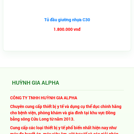
Tủ đầu giường nhựa C30
1.800.000 vnđ
HUỲNH GIA ALPHA
CÔNG TY TNHH HUỲNH GIA ALPHA
Chuyên cung cấp thiết bị y tế và dụng cụ thể dục chính hãng
cho bệnh viện, phòng khám và gia đình tại khu vực Đồng
bằng sông Cửu Long từ năm 2013.
Cung cấp các loại thiết bị y tế phổ biến nhất hiện nay như
máy đo huyết áp, máy siêu âm, vật tư y tế và các giải pháp