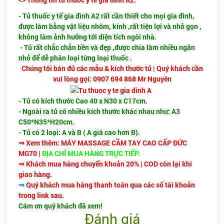
- Tủ thuốc y tế gia đình A2 rất cần thiết cho mọi gia đình,
được làm bằng vật liệu nhôm, kính ,rất tiện lợi và nhỏ gọn ,
không làm ảnh hưởng tới diện tích ngôi nhà.
- Tủ rất chắc chắn bền và đẹp ,được chia làm nhiều ngăn
nhỏ để dễ phân loại từng loại thuốc .
Chúng tôi bán đủ các mẫu & kích thước tủ | Quý khách cần
vui lòng gọi: 0907 694 868 Mr Nguyên
- Tủ có kích thước Cao 40 x N30 x C17cm.
- Ngoài ra tủ có nhiều kích thước khác nhau như: A3
C50*N35*H20cm.
- Tủ có 2 loại: A và B ( A giá cao hơn B).
⇒
Xem thêm:
MÁY MASSAGE CẦM TAY CAO CẤP ĐỨC
MG70
|
ĐỊA CHỈ MUA HÀNG TRỰC TIẾP.
⇒ Khách mua hàng chuyển khoản 20% | COD còn lại khi
giao hàng.
⇒
Quý khách mua hàng thanh toán qua các số tài khoản
trong link sau.
Cám ơn quý khách đã xem!
Đánh giá