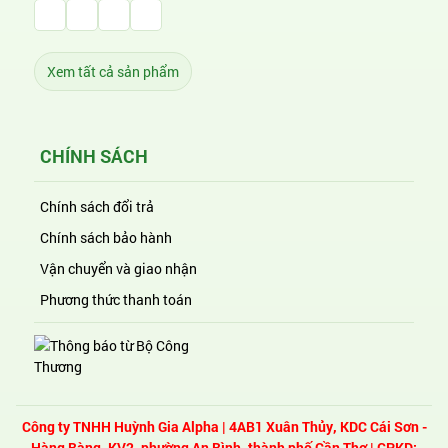
Facebook Huỳnh Gia Alpha
LinkedIn Huỳnh Gia Alpha
YouTube Huỳnh Gia Alpha
Twitter Huỳnh Gia Alpha
Xem tất cả sản phẩm
CHÍNH SÁCH
Chính sách đổi trả
Chính sách bảo hành
Vận chuyển và giao nhận
Phương thức thanh toán
Công ty TNHH Huỳnh Gia Alpha
| 4AB1 Xuân Thủy, KDC Cái Sơn -
Hàng Bàng, KV2, phường An Bình, thành phố Cần Thơ | GPKD: