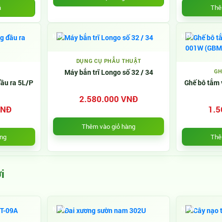
Thê
á
HOT
HOT
DỤNG CỤ PHẪU THUẬT
Máy bắn trĩ Longo số 32 / 34
GH
đầu ra 5L/P
Ghế bô tắm 
2.580.000 VNĐ
VNĐ
1.5
Thêm vào giỏ hàng
àng
Thê
i
NEW
NEW