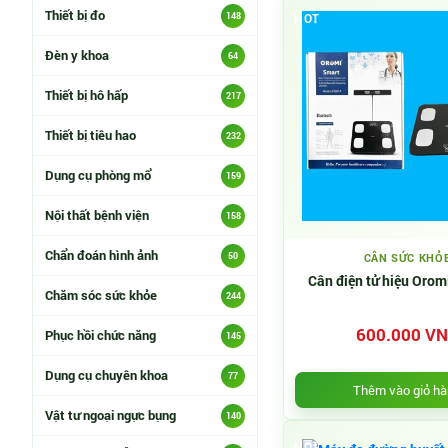
Thiết bị đo
148
HOT
Đèn y khoa
64
Thiết bị hô hấp
217
Thiết bị tiêu hao
232
Dụng cụ phòng mổ
159
Nội thất bệnh viện
158
Chẩn đoán hình ảnh
50
CÂN SỨC KHỎ
Cân điện tử hiệu Orom
Chăm sóc sức khỏe
244
600.000 V
Phục hồi chức năng
145
Dụng cụ chuyên khoa
77
Thêm vào giỏ h
Vật tư ngoại ngực bụng
140
HOT