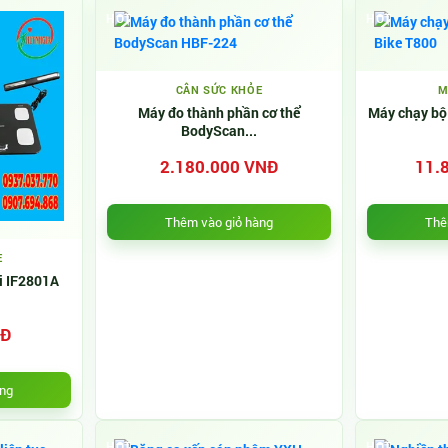
HOT
HOT
CÂN SỨC KHỎE
M
Máy đo thành phần cơ thể
Máy chạy bộ 
BodyScan...
2.180.000 VNĐ
11.
Thêm vào giỏ hàng
Thê
E
i IF2801A
NĐ
àng
HOT
HOT