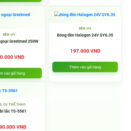
NEW
ĐÈN UV
ĐÈN UV
Bóng đèn Halogen 24V GY6.35
ngoại Greetmed 250W
197.000 VNĐ
0.000 VNĐ
Thêm vào giỏ hàng
m vào giỏ hàng
G CỤ THỂ THAO
bi lắc TS-5561
90.000 VNĐ