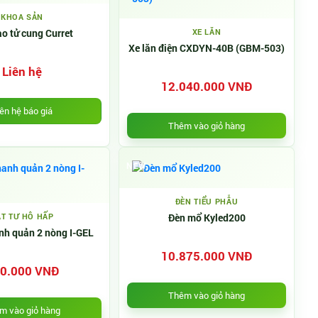
KHOA SẢN
o tử cung Curret
XE LĂN
Xe lăn điện CXDYN-40B (GBM-503)
Liên hệ
12.040.000 VNĐ
ên hệ báo giá
Thêm vào giỏ hàng
NEW
ĐÈN TIỂU PHẪU
T TƯ HÔ HẤP
Đèn mổ Kyled200
nh quản 2 nòng I-GEL
10.875.000 VNĐ
0.000 VNĐ
Thêm vào giỏ hàng
m vào giỏ hàng