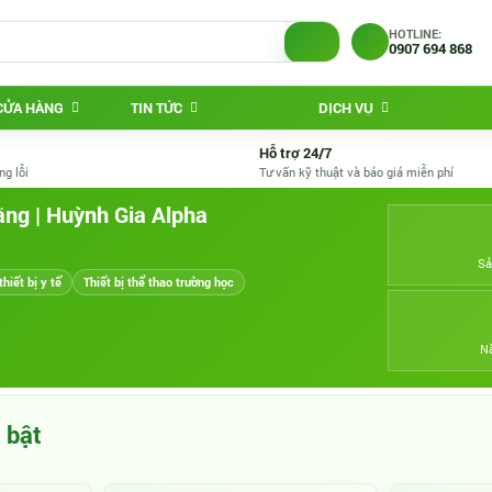
HOTLINE:
0907 694 868
 CỬA HÀNG
TIN TỨC
DỊCH VỤ
Hỗ trợ 24/7
ng lỗi
Tư vấn kỹ thuật và báo giá miễn phí
ãng | Huỳnh Gia Alpha
Sả
thiết bị y tế
Thiết bị thể thao trường học
N
 bật