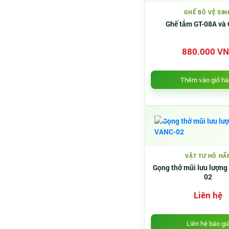
GHẾ BÔ VỆ SIN
Ghế tắm GT-08A và
880.000 V
Thêm vào giỏ h
NEW
VẬT TƯ HÔ HẤ
Gọng thở mũi lưu lượng
02
Liên hệ
Liên hệ báo gi