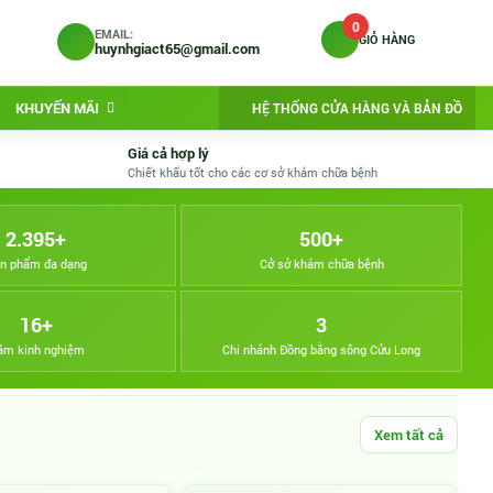
0
EMAIL:
GIỎ HÀNG
huynhgiact65@gmail.com
KHUYẾN MÃI
HỆ THỐNG CỬA HÀNG VÀ BẢN ĐỒ
Giá cả hợp lý
Chiết khấu tốt cho các cơ sở khám chữa bệnh
2.395+
500+
n phẩm đa dạng
Cở sở khám chữa bệnh
16+
3
ăm kinh nghiệm
Chi nhánh Đồng bằng sông Cửu Long
Xem tất cả