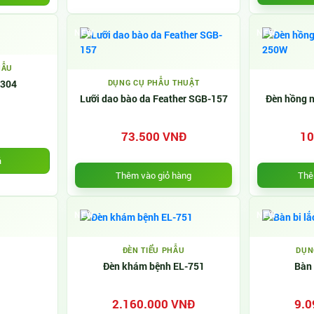
NEW
NEW
HẪU
 304
DỤNG CỤ PHẪU THUẬT
Lưỡi dao bào da Feather SGB-157
Đèn hồng 
73.500 VNĐ
10
á
Thêm vào giỏ hàng
Thê
NEW
NEW
ĐÈN TIỂU PHẪU
DỤN
Đèn khám bệnh EL-751
Bàn 
2.160.000 VNĐ
9.0