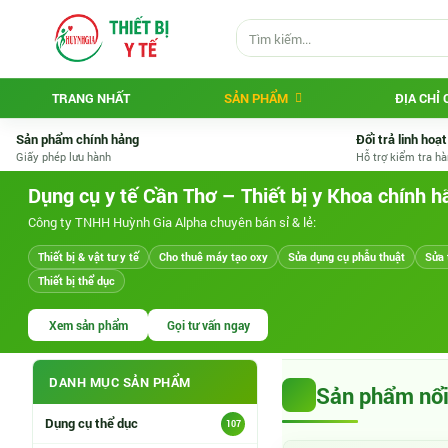
TRANG NHẤT
SẢN PHẨM
ĐỊA CHỈ
Sản phẩm chính hảng
Đổi trả linh hoạt
Giấy phép lưu hành
Hỗ trợ kiểm tra hà
Dụng cụ y tế Cần Thơ – Thiết bị y Khoa chính h
Công ty TNHH Huỳnh Gia Alpha chuyên bán sỉ & lẻ:
Thiết bị & vật tư y tế
Cho thuê máy tạo oxy
Sửa dụng cụ phẫu thuật
Sửa 
Thiết bị thể dục
Xem sản phẩm
Gọi tư vấn ngay
DANH MỤC SẢN PHẨM
Sản phẩm nổi
Danh mục sản phẩm
Dụng cụ thể dục
107