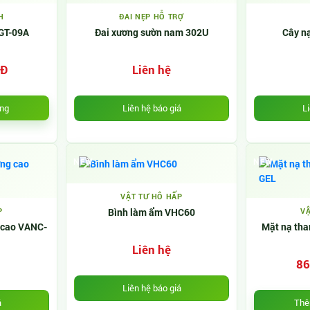
H
ĐAI NẸP HỖ TRỢ
 GT-09A
Đai xương sườn nam 302U
Cây nạ
NĐ
Liên hệ
àng
Liên hệ báo giá
Li
NEW
NEW
VẬT TƯ HÔ HẤP
P
Bình làm ẩm VHC60
VẬ
 cao VANC-
Mặt nạ tha
Liên hệ
86
Liên hệ báo giá
Thê
á