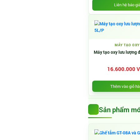
Liên hệ báo gi
HOT
MÁY TẠO OXY
Máy tạo oxy lưu lượng 
16.600.000 
Thêm vào giỏ h
Sản phẩm mớ
NEW