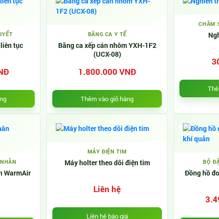
CHĂM S
UYẾT
BĂNG CA Y TẾ
Ngh
liên tục
Băng ca xếp cán nhôm YXH-1F2
(UCX-08)
3
NĐ
1.800.000 VNĐ
Thê
àng
Thêm vào giỏ hàng
HOT
HOT
MÁY ĐIỆN TIM
 NHÂN
Máy holter theo dõi điện tim
BỘ Đ
n WarmAir
Đồng hồ đo
Liên hệ
3.4
Liên hệ báo giá