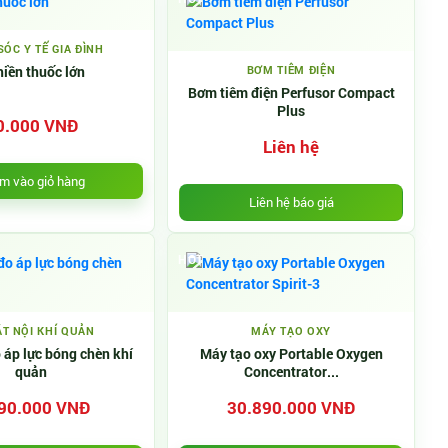
ÓC Y TẾ GIA ĐÌNH
iền thuốc lớn
BƠM TIÊM ĐIỆN
Bơm tiêm điện Perfusor Compact
Plus
0.000 VNĐ
Liên hệ
m vào giỏ hàng
Liên hệ báo giá
HOT
ẶT NỘI KHÍ QUẢN
MÁY TẠO OXY
 áp lực bóng chèn khí
Máy tạo oxy Portable Oxygen
quản
Concentrator...
90.000 VNĐ
30.890.000 VNĐ