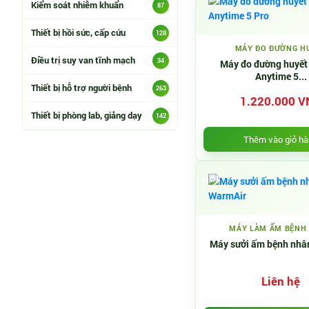
Kiểm soát nhiễm khuẩn
87
Thiết bị hồi sức, cấp cứu
128
MÁY ĐO ĐƯỜNG H
Điều trị suy van tĩnh mạch
34
Máy đo đường huyết 
Anytime 5...
Thiết bị hỗ trợ người bệnh
263
1.220.000 V
Thiết bị phòng lab, giảng dạy
142
Thêm vào giỏ h
HOT
MÁY LÀM ẤM BỆNH
Máy sưởi ấm bệnh nhâ
Liên hệ