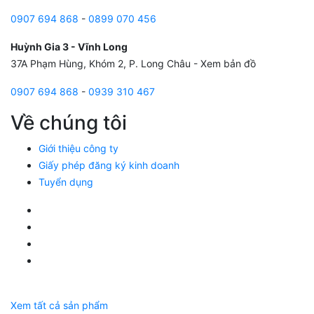
0907 694 868
-
0899 070 456
Huỳnh Gia 3 - Vĩnh Long
37A Phạm Hùng, Khóm 2, P. Long Châu -
Xem bản đồ
0907 694 868
-
0939 310 467
Về chúng tôi
Giới thiệu công ty
Giấy phép đăng ký kinh doanh
Tuyển dụng
Facebook Huỳnh Gia Alpha
LinkedIn Huỳnh Gia Alpha
YouTube Huỳnh Gia Alpha
Twitter Huỳnh Gia Alpha
Xem tất cả sản phẩm