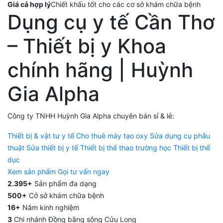
Giá cả hợp lý
Chiết khấu tốt cho các cơ sở khám chữa bệnh
Dụng cụ y tế Cần Thơ
– Thiết bị y Khoa
chính hãng | Huỳnh
Gia Alpha
Công ty TNHH Huỳnh Gia Alpha chuyên bán sỉ & lẻ:
Thiết bị & vật tư y tế
Cho thuê máy tạo oxy
Sửa dụng cụ phẫu
thuật
Sửa thiết bị y tế
Thiết bị thể thao trường học
Thiết bị thể
dục
Xem sản phẩm
Gọi tư vấn ngay
2.395+
Sản phẩm đa dạng
500+
Cở sở khám chữa bệnh
16+
Năm kinh nghiệm
3
Chi nhánh Đồng bằng sông Cửu Long