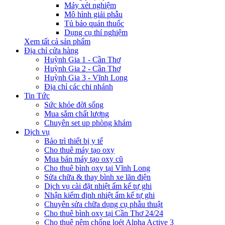
Máy xét nghiệm
Mô hình giải phẫu
Tủ bảo quản thuốc
Dụng cụ thí nghiệm
Xem tất cả sản phẩm
Địa chỉ cửa hàng
Huỳnh Gia 1 - Cần Thơ
Huỳnh Gia 2 - Cần Thơ
Huỳnh Gia 3 - Vĩnh Long
Địa chỉ các chi nhánh
Tin Tức
Sức khỏe đời sống
Mua sắm chất lượng
Chuyên set up phòng khám
Dịch vụ
Bảo trì thiết bị y tế
Cho thuê máy tạo oxy
Mua bán máy tạo oxy cũ
Cho thuê bình oxy tại Vĩnh Long
Sửa chữa & thay bình xe lăn điện
Dịch vụ cài đặt nhiệt ẩm kế tự ghi
Nhận kiểm định nhiệt ẩm kế tự ghi
Chuyên sửa chữa dụng cụ phẫu thuật
Cho thuê bình oxy tại Cần Thơ 24/24
Cho thuê nệm chống loét Alpha Active 3