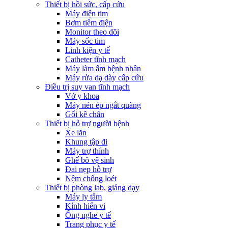
Thiết bị hồi sức, cấp cứu
Máy điện tim
Bơm tiêm điện
Monitor theo dõi
Máy sốc tim
Linh kiện y tế
Catheter tĩnh mạch
Máy làm ấm bệnh nhân
Máy rửa dạ dày cấp cứu
Điều trị suy van tĩnh mạch
Vớ y khoa
Máy nén ép ngắt quãng
Gối kê chân
Thiết bị hỗ trợ người bệnh
Xe lăn
Khung tập đi
Máy trợ thính
Ghế bô vệ sinh
Đai nẹp hỗ trợ
Nệm chống loét
Thiết bị phòng lab, giảng dạy
Máy ly tâm
Kính hiển vi
Ống nghe y tế
Trang phục y tế