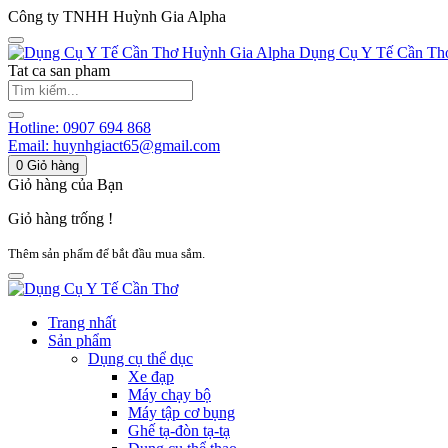
Công ty TNHH Huỳnh Gia Alpha
Huỳnh Gia Alpha
Dụng Cụ Y Tế Cần Th
Tat ca san pham
Hotline:
0907 694 868
Email:
huynhgiact65@gmail.com
0
Giỏ hàng
Giỏ hàng của Bạn
Giỏ hàng trống !
Thêm sản phẩm để bắt đầu mua sắm.
Trang nhất
Sản phẩm
Dụng cụ thể dục
Xe đạp
Máy chạy bộ
Máy tập cơ bụng
Ghế tạ-đòn tạ-tạ