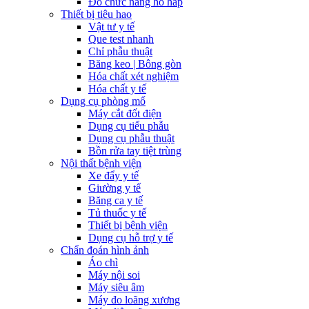
Đo chức năng hô hấp
Thiết bị tiêu hao
Vật tư y tế
Que test nhanh
Chỉ phẫu thuật
Băng keo | Bông gòn
Hóa chất xét nghiệm
Hóa chất y tế
Dụng cụ phòng mổ
Máy cắt đốt điện
Dụng cụ tiểu phẫu
Dụng cụ phẫu thuật
Bồn rửa tay tiệt trùng
Nội thất bệnh viện
Xe đẩy y tế
Giường y tế
Băng ca y tế
Tủ thuốc y tế
Thiết bị bệnh viện
Dụng cụ hỗ trợ y tế
Chẩn đoán hình ảnh
Áo chì
Máy nội soi
Máy siêu âm
Máy đo loãng xương