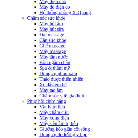
Máy điện não
Máy đo điện cơ
Hệ thống phòng X-Quang
Chăm sóc sức khỏe
Máy hút ẩm
Máy hút sữa
Đai massage
Cân sức khỏe
Ghế massage
Máy massage
Máy tăm nước
Bồn ngâm chân
Spa & thẩm mỹ
Dụng cụ phun xăm
Thảo dược thiên nhiên
Xe đẩy em bé
Máy tạo ẩm
Chăm sóc y tế gia đình
Phục hồi chức năng
Vật lý trị liệu
Máy châm cứu
Máy xung điện
Máy siêu âm trị liệu
Giường kéo giãn cột sống
Dụng cụ đo lường y học