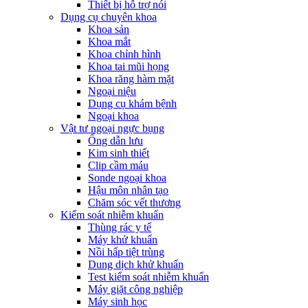
Thiết bị hỗ trợ nói
Dụng cụ chuyên khoa
Khoa sản
Khoa mắt
Khoa chỉnh hình
Khoa tai mũi họng
Khoa răng hàm mặt
Ngoại niệu
Dụng cụ khám bệnh
Ngoại khoa
Vật tư ngoại ngực bụng
Ống dẫn lưu
Kim sinh thiết
Clip cầm máu
Sonde ngoại khoa
Hậu môn nhân tạo
Chăm sóc vết thương
Kiểm soát nhiễm khuẩn
Thùng rác y tế
Máy khử khuẩn
Nồi hấp tiệt trùng
Dung dịch khử khuẩn
Test kiểm soát nhiễm khuẩn
Máy giặt công nghiệp
Máy sinh học