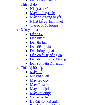
Dụng cụ thể thao
Thiết bị đo
Nhiệt ẩm kế
Máy đo huyết áp
Máy đo đường huyết
Nhiệt kế đo thân nhiệt
Thước bị đo lường
Đèn y khoa
Đèn UV
Đèn khám
Đèn thị lực
Đèn tiểu phẫu
Đèn hồng ngoại
Đèn chiếu trị vàng da
Đèn đọc phim X-Quang
Đèn soi vein tĩnh mạch
Thiết bị hô hấp
Máy thở
Mở khí quản
Máy tạo oxy
Máy đo spo2
Máy hút dịch
Máy khí dung
Vật tư hô hấp
Bộ đặt nội khí quản