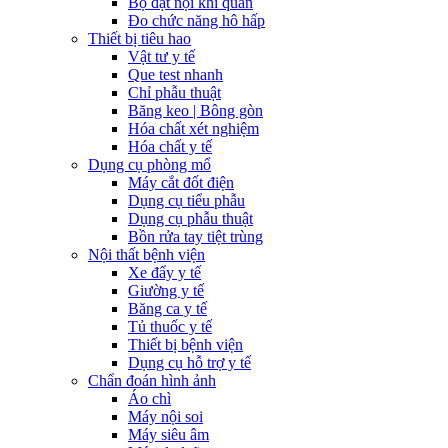
Bộ đặt nội khí quản
Đo chức năng hô hấp
Thiết bị tiêu hao
Vật tư y tế
Que test nhanh
Chỉ phẫu thuật
Băng keo | Bông gòn
Hóa chất xét nghiệm
Hóa chất y tế
Dụng cụ phòng mổ
Máy cắt đốt điện
Dụng cụ tiểu phẫu
Dụng cụ phẫu thuật
Bồn rửa tay tiệt trùng
Nội thất bệnh viện
Xe đẩy y tế
Giường y tế
Băng ca y tế
Tủ thuốc y tế
Thiết bị bệnh viện
Dụng cụ hỗ trợ y tế
Chẩn đoán hình ảnh
Áo chì
Máy nội soi
Máy siêu âm