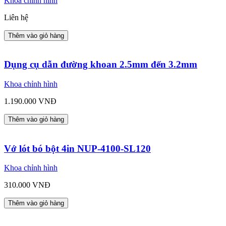
Khoa chỉnh hình
Liên hệ
Thêm vào giỏ hàng
Dụng cụ dẫn đường khoan 2.5mm đến 3.2mm
Khoa chỉnh hình
1.190.000 VNĐ
Thêm vào giỏ hàng
Vớ lót bó bột 4in NUP-4100-SL120
Khoa chỉnh hình
310.000 VNĐ
Thêm vào giỏ hàng