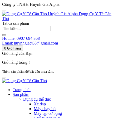
Công ty TNHH Huỳnh Gia Alpha
Huỳnh Gia Alpha
Dụng Cụ Y Tế Cần
Thơ
Tat ca san pham
Hotline:
0907 694 868
Email:
huynhgiact65@gmail.com
0
Giỏ hàng
Giỏ hàng của Bạn
Giỏ hàng trống !
Thêm sản phẩm để bắt đầu mua sắm.
Trang nhất
Sản phẩm
Dụng cụ thể dục
Xe đạp
Máy chạy bộ
Máy tập cơ bụng