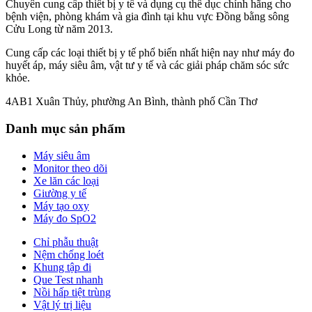
Chuyên cung cấp thiết bị y tế và dụng cụ thể dục chính hãng cho
bệnh viện, phòng khám và gia đình tại khu vực Đồng bằng sông
Cửu Long từ năm 2013.
Cung cấp các loại thiết bị y tế phổ biến nhất hiện nay như máy đo
huyết áp, máy siêu âm, vật tư y tế và các giải pháp chăm sóc sức
khỏe.
4AB1 Xuân Thủy, phường An Bình, thành phố Cần Thơ
Danh mục sản phẩm
Máy siêu âm
Monitor theo dõi
Xe lăn các loại
Giường y tế
Máy tạo oxy
Máy đo SpO2
Chỉ phẫu thuật
Nệm chống loét
Khung tập đi
Que Test nhanh
Nồi hấp tiệt trùng
Vật lý trị liệu