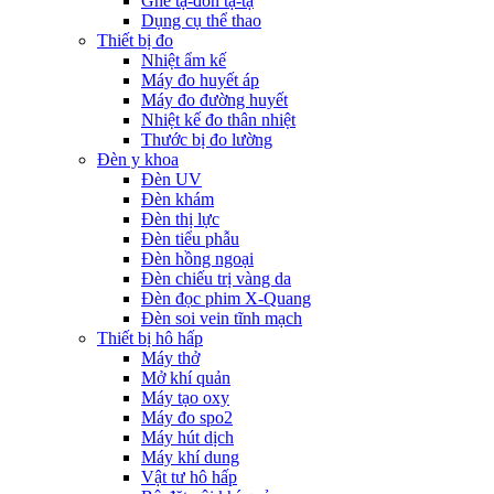
Ghế tạ-đòn tạ-tạ
Dụng cụ thể thao
Thiết bị đo
Nhiệt ẩm kế
Máy đo huyết áp
Máy đo đường huyết
Nhiệt kế đo thân nhiệt
Thước bị đo lường
Đèn y khoa
Đèn UV
Đèn khám
Đèn thị lực
Đèn tiểu phẫu
Đèn hồng ngoại
Đèn chiếu trị vàng da
Đèn đọc phim X-Quang
Đèn soi vein tĩnh mạch
Thiết bị hô hấp
Máy thở
Mở khí quản
Máy tạo oxy
Máy đo spo2
Máy hút dịch
Máy khí dung
Vật tư hô hấp