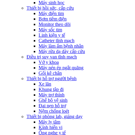
Máy sinh học
Thiết bị hồi sức, cấp cứu
Máy điện tim
Bơm tiêm điện
Monitor theo dõi
Máy sốc tim
Linh kiện y tế
Catheter tĩnh mạch
Máy làm ấm bệnh nhân
Máy rửa dạ dày cấp cứu
Điều trị suy van tĩnh mạch
Vớ y khoa
Máy nén ép ngắt quãng
Gối kê chân
Thiết bị hỗ trợ người bệnh
Xe lăn
Khung tập đi
Máy trợ thính
Ghế bô vệ sinh
Đai nẹp hỗ trợ
Nệm chống loét
Thiết bị phòng lab, giảng dạy
Máy ly tâm
Kính hiển vi
Ống nghe y tế