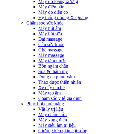
Máy đo loãng xương
Máy điện não
Máy đo điện cơ
Hệ thống phòng X-Quang
Chăm sóc sức khỏe
Máy hút ẩm
Máy hút sữa
Đai massage
Cân sức khỏe
Ghế massage
Máy massage
Máy tăm nước
Bồn ngâm chân
Spa & thẩm mỹ
Dụng cụ phun xăm
Thảo dược thiên nhiên
Xe đẩy em bé
Máy tạo ẩm
Chăm sóc y tế gia đình
Phục hồi chức năng
Vật lý trị liệu
Máy châm cứu
Máy xung điện
Máy siêu âm trị liệu
Giường kéo giãn cột sống