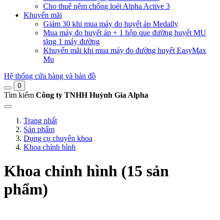
Cho thuê nệm chống loét Alpha Active 3
Khuyến mãi
Giảm 30 khi mua máy đo huyết áp Medally
Mua máy đo huyết áp + 1 hộp que đường huyết MU
tặng 1 máy đường
Khuyến mãi khi mua máy đo đường huyết EasyMax
Mu
Hệ thống cửa hàng và bản đồ
0
Tìm kiếm
Công ty TNHH Huỳnh Gia Alpha
Trang nhất
Sản phẩm
Dụng cụ chuyên khoa
Khoa chỉnh hình
Khoa chỉnh hình (15 sản
phẩm)