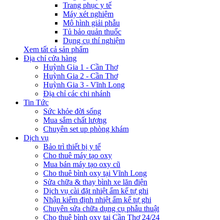
Trang phục y tế
Máy xét nghiệm
Mô hình giải phẫu
Tủ bảo quản thuốc
Dụng cụ thí nghiệm
Xem tất cả sản phẩm
Địa chỉ cửa hàng
Huỳnh Gia 1 - Cần Thơ
Huỳnh Gia 2 - Cần Thơ
Huỳnh Gia 3 - Vĩnh Long
Địa chỉ các chi nhánh
Tin Tức
Sức khỏe đời sống
Mua sắm chất lượng
Chuyên set up phòng khám
Dịch vụ
Bảo trì thiết bị y tế
Cho thuê máy tạo oxy
Mua bán máy tạo oxy cũ
Cho thuê bình oxy tại Vĩnh Long
Sửa chữa & thay bình xe lăn điện
Dịch vụ cài đặt nhiệt ẩm kế tự ghi
Nhận kiểm định nhiệt ẩm kế tự ghi
Chuyên sửa chữa dụng cụ phẫu thuật
Cho thuê bình oxy tại Cần Thơ 24/24