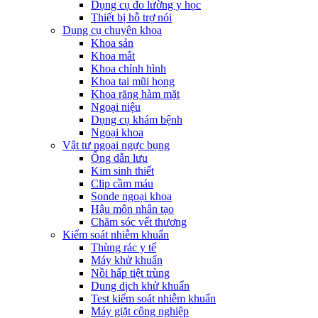
Dụng cụ đo lường y học
Thiết bị hỗ trợ nói
Dụng cụ chuyên khoa
Khoa sản
Khoa mắt
Khoa chỉnh hình
Khoa tai mũi họng
Khoa răng hàm mặt
Ngoại niệu
Dụng cụ khám bệnh
Ngoại khoa
Vật tư ngoại ngực bụng
Ống dẫn lưu
Kim sinh thiết
Clip cầm máu
Sonde ngoại khoa
Hậu môn nhân tạo
Chăm sóc vết thương
Kiểm soát nhiễm khuẩn
Thùng rác y tế
Máy khử khuẩn
Nồi hấp tiệt trùng
Dung dịch khử khuẩn
Test kiểm soát nhiễm khuẩn
Máy giặt công nghiệp