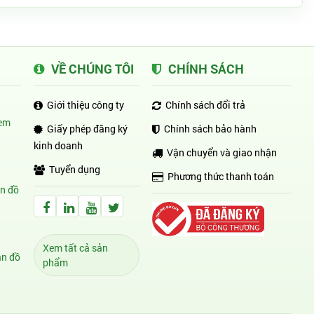
VỀ CHÚNG TÔI
CHÍNH SÁCH
Giới thiệu công ty
Chính sách đổi trả
em
Giấy phép đăng ký
Chính sách bảo hành
kinh doanh
Vận chuyển và giao nhận
Tuyển dụng
Phương thức thanh toán
n đồ
Facebook Huỳnh Gia Alpha
LinkedIn Huỳnh Gia Alpha
YouTube Huỳnh Gia Alpha
Twitter Huỳnh Gia Alpha
Xem tất cả sản
n đồ
phẩm