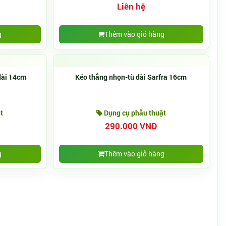
Liên hệ
g
Thêm vào giỏ hàng
 dài 14cm
Kéo thẳng nhọn-tù dài Sarfra 16cm
t
Dụng cụ phẫu thuật
290.000 VNĐ
g
Thêm vào giỏ hàng