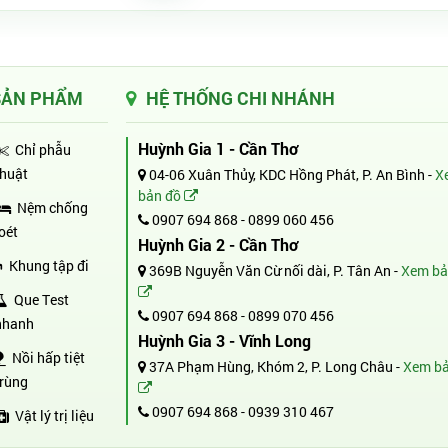
SẢN PHẨM
HỆ THỐNG CHI NHÁNH
Huỳnh Gia 1 - Cần Thơ
Chỉ phẫu
thuật
04-06 Xuân Thủy, KDC Hồng Phát, P. An Bình -
X
bản đồ
Nệm chống
0907 694 868
-
0899 060 456
loét
Huỳnh Gia 2 - Cần Thơ
Khung tập đi
369B Nguyễn Văn Cừ nối dài, P. Tân An -
Xem bả
Que Test
0907 694 868
-
0899 070 456
nhanh
Huỳnh Gia 3 - Vĩnh Long
Nồi hấp tiệt
37A Phạm Hùng, Khóm 2, P. Long Châu -
Xem bả
trùng
0907 694 868
-
0939 310 467
Vật lý trị liệu