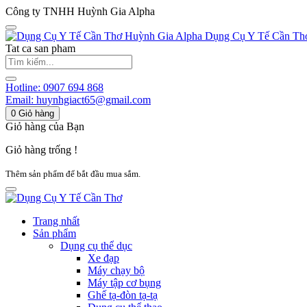
Công ty TNHH Huỳnh Gia Alpha
Huỳnh Gia Alpha
Dụng Cụ Y Tế Cần Th
Tat ca san pham
Hotline:
0907 694 868
Email:
huynhgiact65@gmail.com
0
Giỏ hàng
Giỏ hàng của Bạn
Giỏ hàng trống !
Thêm sản phẩm để bắt đầu mua sắm.
Trang nhất
Sản phẩm
Dụng cụ thể dục
Xe đạp
Máy chạy bộ
Máy tập cơ bụng
Ghế tạ-đòn tạ-tạ