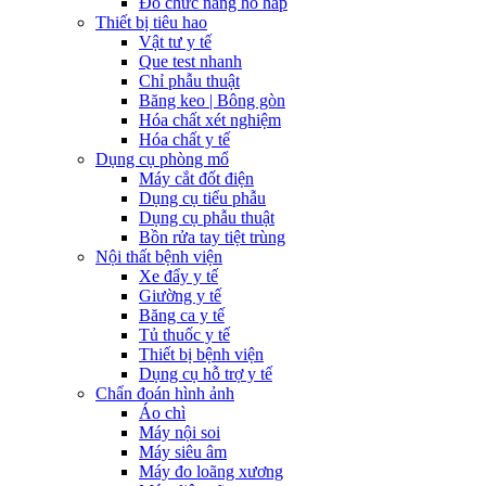
Đo chức năng hô hấp
Thiết bị tiêu hao
Vật tư y tế
Que test nhanh
Chỉ phẫu thuật
Băng keo | Bông gòn
Hóa chất xét nghiệm
Hóa chất y tế
Dụng cụ phòng mổ
Máy cắt đốt điện
Dụng cụ tiểu phẫu
Dụng cụ phẫu thuật
Bồn rửa tay tiệt trùng
Nội thất bệnh viện
Xe đẩy y tế
Giường y tế
Băng ca y tế
Tủ thuốc y tế
Thiết bị bệnh viện
Dụng cụ hỗ trợ y tế
Chẩn đoán hình ảnh
Áo chì
Máy nội soi
Máy siêu âm
Máy đo loãng xương