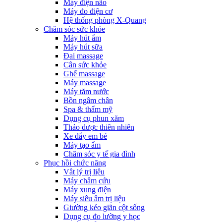
Máy điện não
Máy đo điện cơ
Hệ thống phòng X-Quang
Chăm sóc sức khỏe
Máy hút ẩm
Máy hút sữa
Đai massage
Cân sức khỏe
Ghế massage
Máy massage
Máy tăm nước
Bồn ngâm chân
Spa & thẩm mỹ
Dụng cụ phun xăm
Thảo dược thiên nhiên
Xe đẩy em bé
Máy tạo ẩm
Chăm sóc y tế gia đình
Phục hồi chức năng
Vật lý trị liệu
Máy châm cứu
Máy xung điện
Máy siêu âm trị liệu
Giường kéo giãn cột sống
Dụng cụ đo lường y học