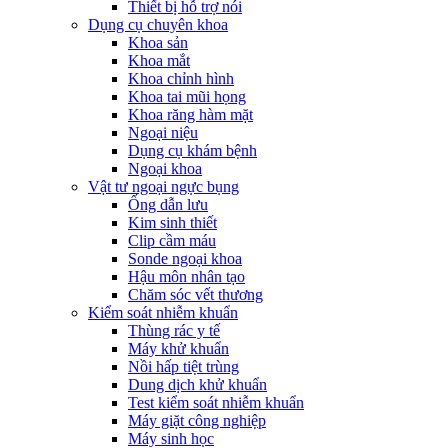
Thiết bị hỗ trợ nói
Dụng cụ chuyên khoa
Khoa sản
Khoa mắt
Khoa chỉnh hình
Khoa tai mũi họng
Khoa răng hàm mặt
Ngoại niệu
Dụng cụ khám bệnh
Ngoại khoa
Vật tư ngoại ngực bụng
Ống dẫn lưu
Kim sinh thiết
Clip cầm máu
Sonde ngoại khoa
Hậu môn nhân tạo
Chăm sóc vết thương
Kiểm soát nhiễm khuẩn
Thùng rác y tế
Máy khử khuẩn
Nồi hấp tiệt trùng
Dung dịch khử khuẩn
Test kiểm soát nhiễm khuẩn
Máy giặt công nghiệp
Máy sinh học