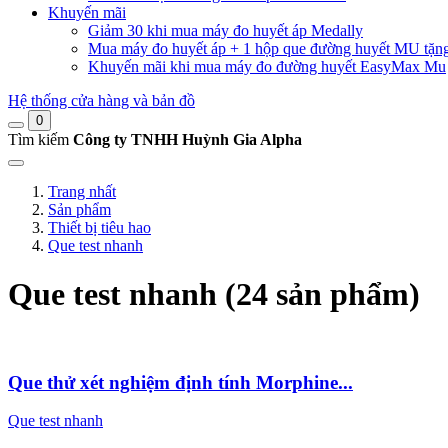
Khuyến mãi
Giảm 30 khi mua máy đo huyết áp Medally
Mua máy đo huyết áp + 1 hộp que đường huyết MU tặn
Khuyến mãi khi mua máy đo đường huyết EasyMax Mu
Hệ thống cửa hàng và bản đồ
0
Tìm kiếm
Công ty TNHH Huỳnh Gia Alpha
Trang nhất
Sản phẩm
Thiết bị tiêu hao
Que test nhanh
Que test nhanh (24 sản phẩm)
Que thử xét nghiệm định tính Morphine...
Que test nhanh