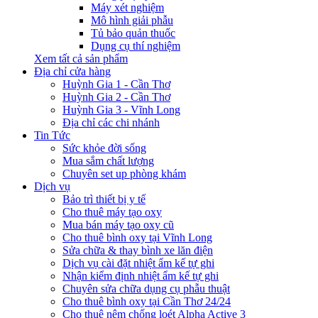
Máy xét nghiệm
Mô hình giải phẫu
Tủ bảo quản thuốc
Dụng cụ thí nghiệm
Xem tất cả sản phẩm
Địa chỉ cửa hàng
Huỳnh Gia 1 - Cần Thơ
Huỳnh Gia 2 - Cần Thơ
Huỳnh Gia 3 - Vĩnh Long
Địa chỉ các chi nhánh
Tin Tức
Sức khỏe đời sống
Mua sắm chất lượng
Chuyên set up phòng khám
Dịch vụ
Bảo trì thiết bị y tế
Cho thuê máy tạo oxy
Mua bán máy tạo oxy cũ
Cho thuê bình oxy tại Vĩnh Long
Sửa chữa & thay bình xe lăn điện
Dịch vụ cài đặt nhiệt ẩm kế tự ghi
Nhận kiểm định nhiệt ẩm kế tự ghi
Chuyên sửa chữa dụng cụ phẫu thuật
Cho thuê bình oxy tại Cần Thơ 24/24
Cho thuê nệm chống loét Alpha Active 3