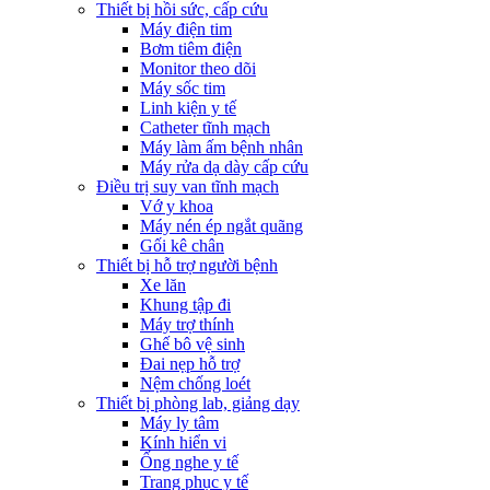
Thiết bị hồi sức, cấp cứu
Máy điện tim
Bơm tiêm điện
Monitor theo dõi
Máy sốc tim
Linh kiện y tế
Catheter tĩnh mạch
Máy làm ấm bệnh nhân
Máy rửa dạ dày cấp cứu
Điều trị suy van tĩnh mạch
Vớ y khoa
Máy nén ép ngắt quãng
Gối kê chân
Thiết bị hỗ trợ người bệnh
Xe lăn
Khung tập đi
Máy trợ thính
Ghế bô vệ sinh
Đai nẹp hỗ trợ
Nệm chống loét
Thiết bị phòng lab, giảng dạy
Máy ly tâm
Kính hiển vi
Ống nghe y tế
Trang phục y tế