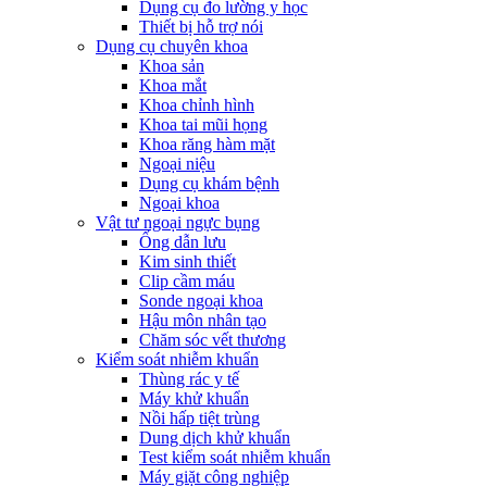
Dụng cụ đo lường y học
Thiết bị hỗ trợ nói
Dụng cụ chuyên khoa
Khoa sản
Khoa mắt
Khoa chỉnh hình
Khoa tai mũi họng
Khoa răng hàm mặt
Ngoại niệu
Dụng cụ khám bệnh
Ngoại khoa
Vật tư ngoại ngực bụng
Ống dẫn lưu
Kim sinh thiết
Clip cầm máu
Sonde ngoại khoa
Hậu môn nhân tạo
Chăm sóc vết thương
Kiểm soát nhiễm khuẩn
Thùng rác y tế
Máy khử khuẩn
Nồi hấp tiệt trùng
Dung dịch khử khuẩn
Test kiểm soát nhiễm khuẩn
Máy giặt công nghiệp