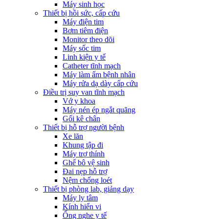
Máy sinh học
Thiết bị hồi sức, cấp cứu
Máy điện tim
Bơm tiêm điện
Monitor theo dõi
Máy sốc tim
Linh kiện y tế
Catheter tĩnh mạch
Máy làm ấm bệnh nhân
Máy rửa dạ dày cấp cứu
Điều trị suy van tĩnh mạch
Vớ y khoa
Máy nén ép ngắt quãng
Gối kê chân
Thiết bị hỗ trợ người bệnh
Xe lăn
Khung tập đi
Máy trợ thính
Ghế bô vệ sinh
Đai nẹp hỗ trợ
Nệm chống loét
Thiết bị phòng lab, giảng dạy
Máy ly tâm
Kính hiển vi
Ống nghe y tế