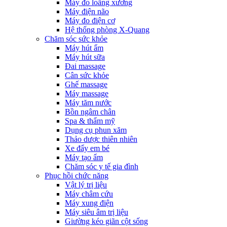
Máy đo loãng xương
Máy điện não
Máy đo điện cơ
Hệ thống phòng X-Quang
Chăm sóc sức khỏe
Máy hút ẩm
Máy hút sữa
Đai massage
Cân sức khỏe
Ghế massage
Máy massage
Máy tăm nước
Bồn ngâm chân
Spa & thẩm mỹ
Dụng cụ phun xăm
Thảo dược thiên nhiên
Xe đẩy em bé
Máy tạo ẩm
Chăm sóc y tế gia đình
Phục hồi chức năng
Vật lý trị liệu
Máy châm cứu
Máy xung điện
Máy siêu âm trị liệu
Giường kéo giãn cột sống