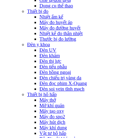
Ghế tạ-đòn tạ-tạ
Dụng cụ thể thao
Thiết bị đo
Nhiệt ẩm kế
Máy đo huyết áp
Máy đo đường huyết
Nhiệt kế đo thân nhiệt
Thước bị đo lường
Đèn y khoa
Đèn UV
Đèn khám
Đèn thị lực
Đèn tiểu phẫu
Đèn hồng ngoại
Đèn chiếu trị vàng da
Đèn đọc phim X-Quang
Đèn soi vein tĩnh mạch
Thiết bị hô hấp
Máy thở
Mở khí quản
Máy tạo oxy
Máy đo spo2
Máy hút dịch
Máy khí dung
Vật tư hô hấp