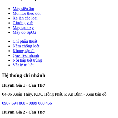
Máy siêu âm
Monitor theo dõi
Xe lăn các loại
Giường y tế
Máy tạo oxy
Máy đo SpO2
Chỉ phẫu thuật
Nệm chống loét
Khung tập đi
Que Test nhanh
Nồi hấp tiệt trùng
Vật lý trị liệu
Hệ thống chi nhánh
Huỳnh Gia 1 - Cần Thơ
04-06 Xuân Thủy, KDC Hồng Phát, P. An Bình -
Xem bản đồ
0907 694 868
-
0899 060 456
Huỳnh Gia 2 - Cần Thơ