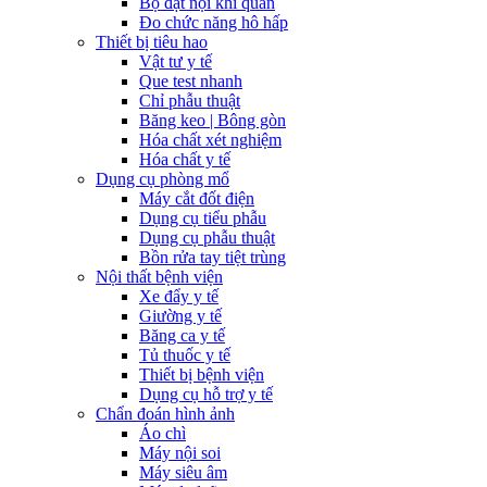
Bộ đặt nội khí quản
Đo chức năng hô hấp
Thiết bị tiêu hao
Vật tư y tế
Que test nhanh
Chỉ phẫu thuật
Băng keo | Bông gòn
Hóa chất xét nghiệm
Hóa chất y tế
Dụng cụ phòng mổ
Máy cắt đốt điện
Dụng cụ tiểu phẫu
Dụng cụ phẫu thuật
Bồn rửa tay tiệt trùng
Nội thất bệnh viện
Xe đẩy y tế
Giường y tế
Băng ca y tế
Tủ thuốc y tế
Thiết bị bệnh viện
Dụng cụ hỗ trợ y tế
Chẩn đoán hình ảnh
Áo chì
Máy nội soi
Máy siêu âm