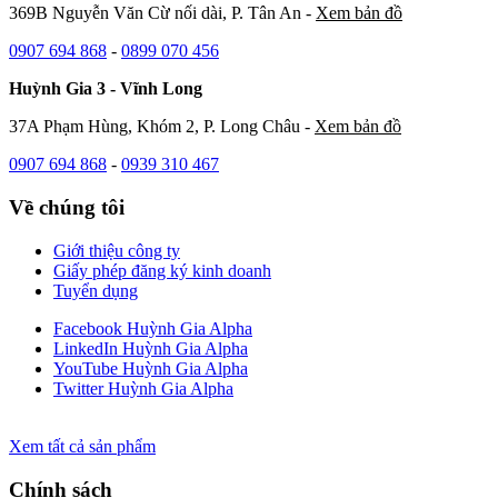
369B Nguyễn Văn Cừ nối dài, P. Tân An -
Xem bản đồ
0907 694 868
-
0899 070 456
Huỳnh Gia 3 - Vĩnh Long
37A Phạm Hùng, Khóm 2, P. Long Châu -
Xem bản đồ
0907 694 868
-
0939 310 467
Về chúng tôi
Giới thiệu công ty
Giấy phép đăng ký kinh doanh
Tuyển dụng
Facebook Huỳnh Gia Alpha
LinkedIn Huỳnh Gia Alpha
YouTube Huỳnh Gia Alpha
Twitter Huỳnh Gia Alpha
Xem tất cả sản phẩm
Chính sách