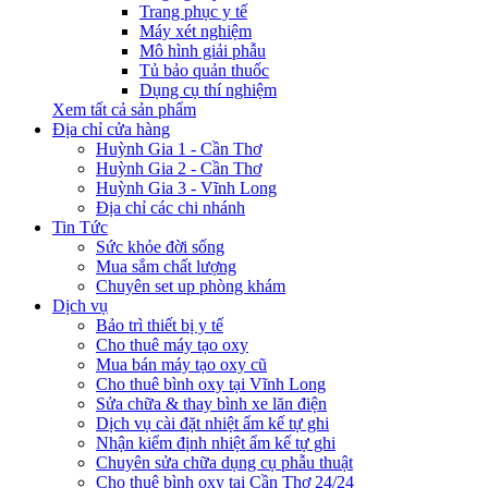
Trang phục y tế
Máy xét nghiệm
Mô hình giải phẫu
Tủ bảo quản thuốc
Dụng cụ thí nghiệm
Xem tất cả sản phẩm
Địa chỉ cửa hàng
Huỳnh Gia 1 - Cần Thơ
Huỳnh Gia 2 - Cần Thơ
Huỳnh Gia 3 - Vĩnh Long
Địa chỉ các chi nhánh
Tin Tức
Sức khỏe đời sống
Mua sắm chất lượng
Chuyên set up phòng khám
Dịch vụ
Bảo trì thiết bị y tế
Cho thuê máy tạo oxy
Mua bán máy tạo oxy cũ
Cho thuê bình oxy tại Vĩnh Long
Sửa chữa & thay bình xe lăn điện
Dịch vụ cài đặt nhiệt ẩm kế tự ghi
Nhận kiểm định nhiệt ẩm kế tự ghi
Chuyên sửa chữa dụng cụ phẫu thuật
Cho thuê bình oxy tại Cần Thơ 24/24