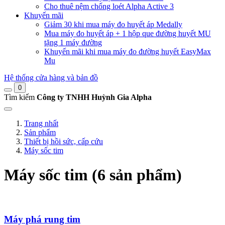
Cho thuê nệm chống loét Alpha Active 3
Khuyến mãi
Giảm 30 khi mua máy đo huyết áp Medally
Mua máy đo huyết áp + 1 hộp que đường huyết MU
tặng 1 máy đường
Khuyến mãi khi mua máy đo đường huyết EasyMax
Mu
Hệ thống cửa hàng và bản đồ
0
Tìm kiếm
Công ty TNHH Huỳnh Gia Alpha
Trang nhất
Sản phẩm
Thiết bị hồi sức, cấp cứu
Máy sốc tim
Máy sốc tim (6 sản phẩm)
Máy phá rung tim