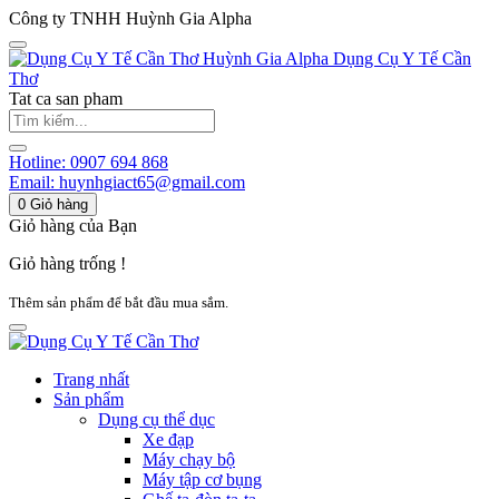
Công ty TNHH Huỳnh Gia Alpha
Huỳnh Gia Alpha
Dụng Cụ Y Tế Cần
Thơ
Tat ca san pham
Hotline:
0907 694 868
Email:
huynhgiact65@gmail.com
0
Giỏ hàng
Giỏ hàng của Bạn
Giỏ hàng trống !
Thêm sản phẩm để bắt đầu mua sắm.
Trang nhất
Sản phẩm
Dụng cụ thể dục
Xe đạp
Máy chạy bộ
Máy tập cơ bụng