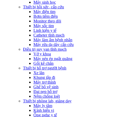
Máy sinh học
Thiết bị hồi sức, cấp cứu
Máy điện tim
Bơm tiêm điện
Monitor theo dõi
Máy sốc tim
Linh kiện y tế
Catheter tĩnh mạch
Máy làm ấm bệnh nhân
Máy rửa dạ dày cấp cứu
Điều trị suy van tĩnh mạch
Vớ y khoa
Máy nén ép ngắt quãng
Gối kê chân
Thiết bị hỗ trợ người bệnh
Xe lăn
Khung tập đi
Máy trợ thính
Ghế bô vệ sinh
Đai nẹp hỗ trợ
Nệm chống loét
Thiết bị phòng lab, giảng dạy
Máy ly tâm
Kính hiển vi
Ống nghe y tế