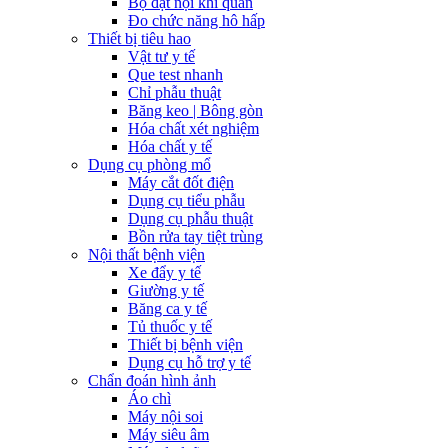
Bộ đặt nội khí quản
Đo chức năng hô hấp
Thiết bị tiêu hao
Vật tư y tế
Que test nhanh
Chỉ phẫu thuật
Băng keo | Bông gòn
Hóa chất xét nghiệm
Hóa chất y tế
Dụng cụ phòng mổ
Máy cắt đốt điện
Dụng cụ tiểu phẫu
Dụng cụ phẫu thuật
Bồn rửa tay tiệt trùng
Nội thất bệnh viện
Xe đẩy y tế
Giường y tế
Băng ca y tế
Tủ thuốc y tế
Thiết bị bệnh viện
Dụng cụ hỗ trợ y tế
Chẩn đoán hình ảnh
Áo chì
Máy nội soi
Máy siêu âm