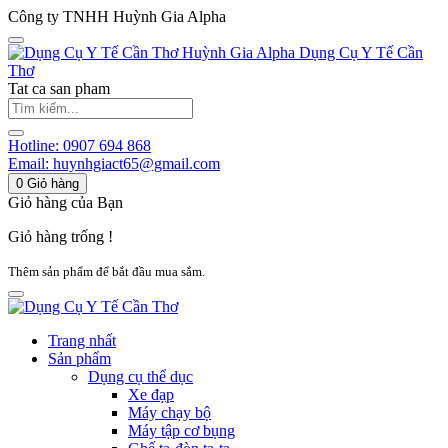
Công ty TNHH Huỳnh Gia Alpha
Huỳnh Gia Alpha
Dụng Cụ Y Tế Cần
Thơ
Tat ca san pham
Hotline:
0907 694 868
Email:
huynhgiact65@gmail.com
0
Giỏ hàng
Giỏ hàng của Bạn
Giỏ hàng trống !
Thêm sản phẩm để bắt đầu mua sắm.
Trang nhất
Sản phẩm
Dụng cụ thể dục
Xe đạp
Máy chạy bộ
Máy tập cơ bụng