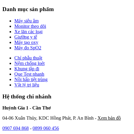
Danh mục sản phẩm
Máy siêu âm
Monitor theo dõi
Xe lăn các loại
Giường y tế
Máy tạo oxy
Máy đo SpO2
Chỉ phẫu thuật
Nệm chống loét
Khung tập đi
Que Test nhanh
Nồi hấp tiệt trùng
Vật lý trị liệu
Hệ thống chi nhánh
Huỳnh Gia 1 - Cần Thơ
04-06 Xuân Thủy, KDC Hồng Phát, P. An Bình -
Xem bản đồ
0907 694 868
-
0899 060 456