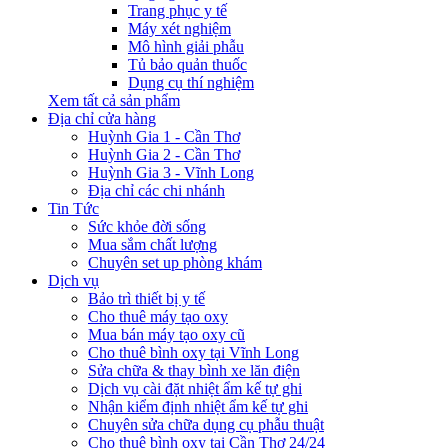
Trang phục y tế
Máy xét nghiệm
Mô hình giải phẫu
Tủ bảo quản thuốc
Dụng cụ thí nghiệm
Xem tất cả sản phẩm
Địa chỉ cửa hàng
Huỳnh Gia 1 - Cần Thơ
Huỳnh Gia 2 - Cần Thơ
Huỳnh Gia 3 - Vĩnh Long
Địa chỉ các chi nhánh
Tin Tức
Sức khỏe đời sống
Mua sắm chất lượng
Chuyên set up phòng khám
Dịch vụ
Bảo trì thiết bị y tế
Cho thuê máy tạo oxy
Mua bán máy tạo oxy cũ
Cho thuê bình oxy tại Vĩnh Long
Sửa chữa & thay bình xe lăn điện
Dịch vụ cài đặt nhiệt ẩm kế tự ghi
Nhận kiểm định nhiệt ẩm kế tự ghi
Chuyên sửa chữa dụng cụ phẫu thuật
Cho thuê bình oxy tại Cần Thơ 24/24