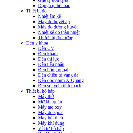
Ghế tạ-đòn tạ-tạ
Dụng cụ thể thao
Thiết bị đo
Nhiệt ẩm kế
Máy đo huyết áp
Máy đo đường huyết
Nhiệt kế đo thân nhiệt
Thước bị đo lường
Đèn y khoa
Đèn UV
Đèn khám
Đèn thị lực
Đèn tiểu phẫu
Đèn hồng ngoại
Đèn chiếu trị vàng da
Đèn đọc phim X-Quang
Đèn soi vein tĩnh mạch
Thiết bị hô hấp
Máy thở
Mở khí quản
Máy tạo oxy
Máy đo spo2
Máy hút dịch
Máy khí dung
Vật tư hô hấp