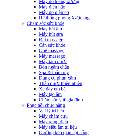
Máy đo loãng xương
Máy điện não
Máy đo điện cơ
Hệ thống phòng X-Quang
Chăm sóc sức khỏe
Máy hút ẩm
Máy hút sữa
Đai massage
Cân sức khỏe
Ghế massage
Máy massage
Máy tăm nước
Bồn ngâm chân
Spa & thẩm mỹ
Dụng cụ phun xăm
Thảo dược thiên nhiên
Xe đẩy em bé
Máy tạo ẩm
Chăm sóc y tế gia đình
Phục hồi chức năng
Vật lý trị liệu
Máy châm cứu
Máy xung điện
Máy siêu âm trị liệu
Giường kéo giãn cột sống