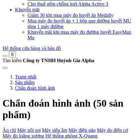
Cho thuê nệm chống loét Alpha Active 3
Khuyến mãi
Giảm 30 khi mua máy đo huyết áp Medally
Mua máy đo huyết áp + 1 hộp que đường huyết MU
tặng 1 máy đường
Khuyến mãi khi mua máy đo đường huyết EasyMax
Mu
Hệ thống cửa hàng và bản đồ
0
Tìm kiếm
Công ty TNHH Huỳnh Gia Alpha
Trang nhất
Sản phẩm
Chẩn đoán hình ảnh
Chẩn đoán hình ảnh (50 sản
phẩm)
Áo chì
Máy nội soi
Máy siêu âm
Máy điện não
Máy đo điện cơ
Máy đo loãng xương
Hệ thống phòng X-Quang