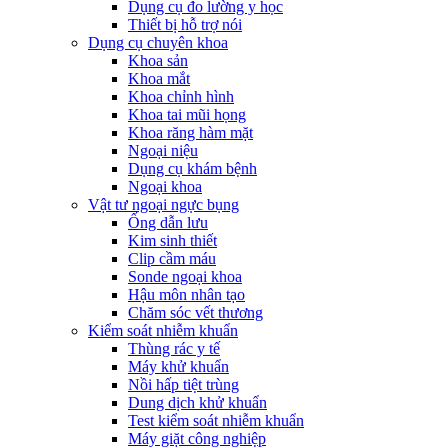
Dụng cụ đo lường y học
Thiết bị hỗ trợ nói
Dụng cụ chuyên khoa
Khoa sản
Khoa mắt
Khoa chỉnh hình
Khoa tai mũi họng
Khoa răng hàm mặt
Ngoại niệu
Dụng cụ khám bệnh
Ngoại khoa
Vật tư ngoại ngực bụng
Ống dẫn lưu
Kim sinh thiết
Clip cầm máu
Sonde ngoại khoa
Hậu môn nhân tạo
Chăm sóc vết thương
Kiểm soát nhiễm khuẩn
Thùng rác y tế
Máy khử khuẩn
Nồi hấp tiệt trùng
Dung dịch khử khuẩn
Test kiểm soát nhiễm khuẩn
Máy giặt công nghiệp