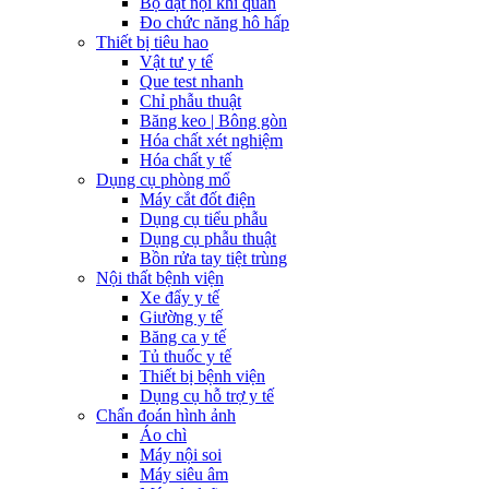
Bộ đặt nội khí quản
Đo chức năng hô hấp
Thiết bị tiêu hao
Vật tư y tế
Que test nhanh
Chỉ phẫu thuật
Băng keo | Bông gòn
Hóa chất xét nghiệm
Hóa chất y tế
Dụng cụ phòng mổ
Máy cắt đốt điện
Dụng cụ tiểu phẫu
Dụng cụ phẫu thuật
Bồn rửa tay tiệt trùng
Nội thất bệnh viện
Xe đẩy y tế
Giường y tế
Băng ca y tế
Tủ thuốc y tế
Thiết bị bệnh viện
Dụng cụ hỗ trợ y tế
Chẩn đoán hình ảnh
Áo chì
Máy nội soi
Máy siêu âm