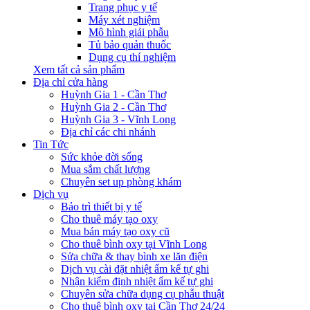
Trang phục y tế
Máy xét nghiệm
Mô hình giải phẫu
Tủ bảo quản thuốc
Dụng cụ thí nghiệm
Xem tất cả sản phẩm
Địa chỉ cửa hàng
Huỳnh Gia 1 - Cần Thơ
Huỳnh Gia 2 - Cần Thơ
Huỳnh Gia 3 - Vĩnh Long
Địa chỉ các chi nhánh
Tin Tức
Sức khỏe đời sống
Mua sắm chất lượng
Chuyên set up phòng khám
Dịch vụ
Bảo trì thiết bị y tế
Cho thuê máy tạo oxy
Mua bán máy tạo oxy cũ
Cho thuê bình oxy tại Vĩnh Long
Sửa chữa & thay bình xe lăn điện
Dịch vụ cài đặt nhiệt ẩm kế tự ghi
Nhận kiểm định nhiệt ẩm kế tự ghi
Chuyên sửa chữa dụng cụ phẫu thuật
Cho thuê bình oxy tại Cần Thơ 24/24