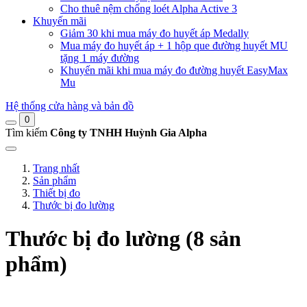
Cho thuê nệm chống loét Alpha Active 3
Khuyến mãi
Giảm 30 khi mua máy đo huyết áp Medally
Mua máy đo huyết áp + 1 hộp que đường huyết MU
tặng 1 máy đường
Khuyến mãi khi mua máy đo đường huyết EasyMax
Mu
Hệ thống cửa hàng và bản đồ
0
Tìm kiếm
Công ty TNHH Huỳnh Gia Alpha
Trang nhất
Sản phẩm
Thiết bị đo
Thước bị đo lường
Thước bị đo lường (8 sản
phẩm)