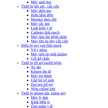
Máy sinh học
Thiết bị hồi sức, cấp cứu
Máy điện tim
Bơm tiêm điện
Monitor theo dõi
Máy sốc tim
Linh kiện y tế
Catheter tĩnh mạch
Máy làm ấm bệnh nhân
Máy rửa dạ dày cấp cứu
Điều trị suy van tĩnh mạch
Vớ y khoa
Máy nén ép ngắt quãng
Gối kê chân
Thiết bị hỗ trợ người bệnh
Xe lăn
Khung tập đi
Máy trợ thính
Ghế bô vệ sinh
Đai nẹp hỗ trợ
Nệm chống loét
Thiết bị phòng lab, giảng dạy
Máy ly tâm
Kính hiển vi
Ống nghe y tế