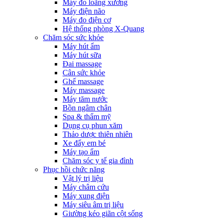
Máy đo loãng xương
Máy điện não
Máy đo điện cơ
Hệ thống phòng X-Quang
Chăm sóc sức khỏe
Máy hút ẩm
Máy hút sữa
Đai massage
Cân sức khỏe
Ghế massage
Máy massage
Máy tăm nước
Bồn ngâm chân
Spa & thẩm mỹ
Dụng cụ phun xăm
Thảo dược thiên nhiên
Xe đẩy em bé
Máy tạo ẩm
Chăm sóc y tế gia đình
Phục hồi chức năng
Vật lý trị liệu
Máy châm cứu
Máy xung điện
Máy siêu âm trị liệu
Giường kéo giãn cột sống