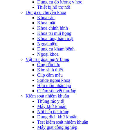
Dụng cụ đo lường y học
Thiết bị hỗ trợ nói
Dụng cụ chuyên khoa
Khoa sản
Khoa mắt
Khoa chỉnh hình
Khoa tai mũi họng
Khoa răng hàm mặt
Ngoại niệu
Dụng cụ khám bệnh
Ngoại khoa
Vật tư ngoại ngực bụng
Ống dẫn lưu
Kim sinh thiết
Clip cầm máu
Sonde ngoại khoa
Hậu môn nhân tạo
Chăm sóc vết thương
Kiểm soát nhiễm khuẩn
Thùng rác y tế
Máy khử khuẩn
Nồi hấp tiệt trùng
Dung dịch khử khuẩn
Test kiểm soát nhiễm khuẩn
Máy giặt công nghiệp