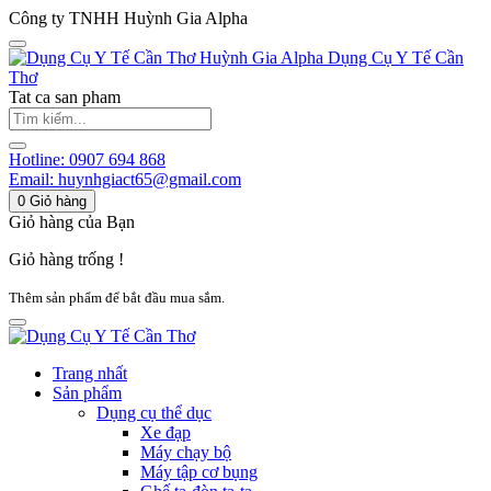
Công ty TNHH Huỳnh Gia Alpha
Huỳnh Gia Alpha
Dụng Cụ Y Tế Cần
Thơ
Tat ca san pham
Hotline:
0907 694 868
Email:
huynhgiact65@gmail.com
0
Giỏ hàng
Giỏ hàng của Bạn
Giỏ hàng trống !
Thêm sản phẩm để bắt đầu mua sắm.
Trang nhất
Sản phẩm
Dụng cụ thể dục
Xe đạp
Máy chạy bộ
Máy tập cơ bụng