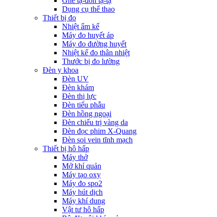
Ghế tạ-đòn tạ-tạ
Dụng cụ thể thao
Thiết bị đo
Nhiệt ẩm kế
Máy đo huyết áp
Máy đo đường huyết
Nhiệt kế đo thân nhiệt
Thước bị đo lường
Đèn y khoa
Đèn UV
Đèn khám
Đèn thị lực
Đèn tiểu phẫu
Đèn hồng ngoại
Đèn chiếu trị vàng da
Đèn đọc phim X-Quang
Đèn soi vein tĩnh mạch
Thiết bị hô hấp
Máy thở
Mở khí quản
Máy tạo oxy
Máy đo spo2
Máy hút dịch
Máy khí dung
Vật tư hô hấp