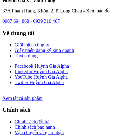
Huỳnh Gia 3 - Vĩnh Long
37A Phạm Hùng, Khóm 2, P. Long Châu -
Xem bản đồ
0907 694 868
-
0939 310 467
Về chúng tôi
Giới thiệu công ty
Giấy phép đăng ký kinh doanh
Tuyển dụng
Facebook Huỳnh Gia Alpha
LinkedIn Huỳnh Gia Alpha
YouTube Huỳnh Gia Alpha
Twitter Huỳnh Gia Alpha
Xem tất cả sản phẩm
Chính sách
Chính sách đổi trả
Chính sách bảo hành
Vận chuyển và giao nhận