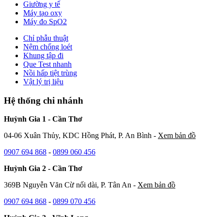
Giường y tế
Máy tạo oxy
Máy đo SpO2
Chỉ phẫu thuật
Nệm chống loét
Khung tập đi
Que Test nhanh
Nồi hấp tiệt trùng
Vật lý trị liệu
Hệ thống chi nhánh
Huỳnh Gia 1 - Cần Thơ
04-06 Xuân Thủy, KDC Hồng Phát, P. An Bình -
Xem bản đồ
0907 694 868
-
0899 060 456
Huỳnh Gia 2 - Cần Thơ
369B Nguyễn Văn Cừ nối dài, P. Tân An -
Xem bản đồ
0907 694 868
-
0899 070 456