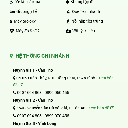
Xe lăn các loại
Khung tập đi
Giường y tế
Que Test nhanh
Máy tạo oxy
Nồi hấp tiệt trùng
Máy đo SpO2
Vật lý trị liệu
HỆ THỐNG CHI NHÁNH
Huỳnh Gia 1 - Cần Thơ
04-06 Xuân Thủy, KDC Hồng Phát, P. An Bình -
Xem bản
đồ
0907 694 868
-
0899 060 456
Huỳnh Gia 2 - Cần Thơ
369B Nguyễn Văn Cừ nối dài, P. Tân An -
Xem bản đồ
0907 694 868
-
0899 070 456
Huỳnh Gia 3 - Vĩnh Long