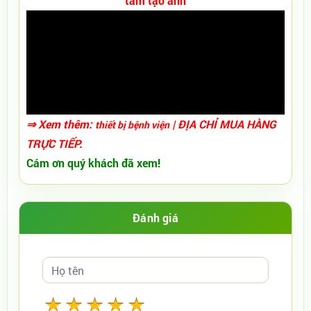
tấm tạo ảnh
⇒ Xem thêm:
| ĐỊA CHỈ MUA HÀNG
thiết bị bệnh viện
TRỰC TIẾP.
Cám ơn quý khách đã xem!
Đánh giá