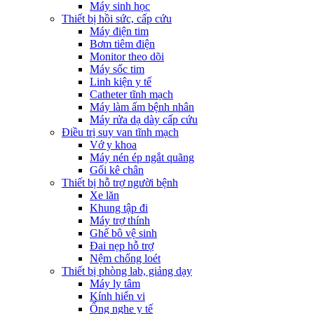
Máy sinh học
Thiết bị hồi sức, cấp cứu
Máy điện tim
Bơm tiêm điện
Monitor theo dõi
Máy sốc tim
Linh kiện y tế
Catheter tĩnh mạch
Máy làm ấm bệnh nhân
Máy rửa dạ dày cấp cứu
Điều trị suy van tĩnh mạch
Vớ y khoa
Máy nén ép ngắt quãng
Gối kê chân
Thiết bị hỗ trợ người bệnh
Xe lăn
Khung tập đi
Máy trợ thính
Ghế bô vệ sinh
Đai nẹp hỗ trợ
Nệm chống loét
Thiết bị phòng lab, giảng dạy
Máy ly tâm
Kính hiển vi
Ống nghe y tế