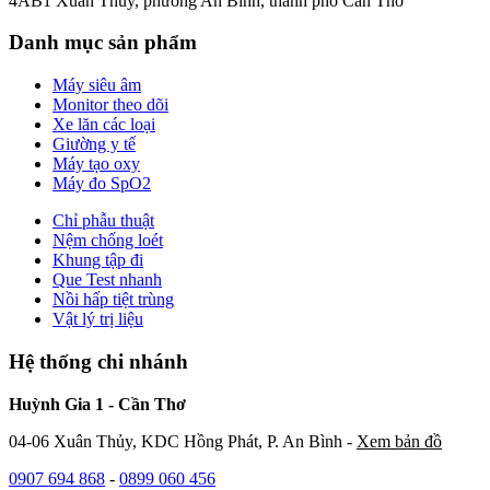
4AB1 Xuân Thủy, phường An Bình, thành phố Cần Thơ
Danh mục sản phẩm
Máy siêu âm
Monitor theo dõi
Xe lăn các loại
Giường y tế
Máy tạo oxy
Máy đo SpO2
Chỉ phẫu thuật
Nệm chống loét
Khung tập đi
Que Test nhanh
Nồi hấp tiệt trùng
Vật lý trị liệu
Hệ thống chi nhánh
Huỳnh Gia 1 - Cần Thơ
04-06 Xuân Thủy, KDC Hồng Phát, P. An Bình -
Xem bản đồ
0907 694 868
-
0899 060 456