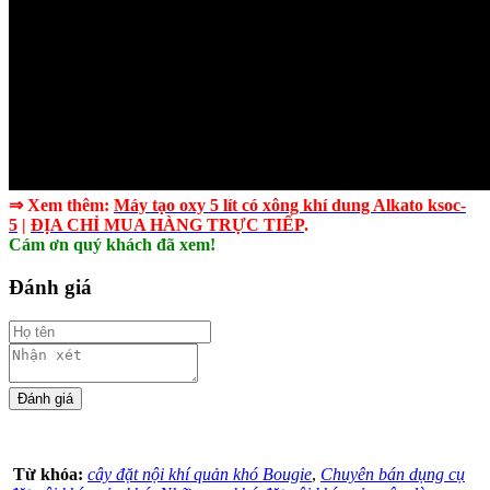
⇒ Xem thêm:
Máy tạo oxy 5 lít có xông khí dung Alkato ksoc-
5
|
ĐỊA CHỈ MUA HÀNG TRỰC TIẾP
.
Cám ơn quý khách đã xem!
Đánh giá
Từ khóa:
cây đặt nội khí quản khó Bougie
,
Chuyên bán dụng cụ