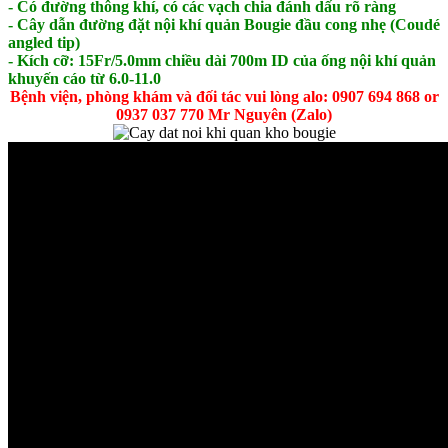
- Có đường thông khí, có các vạch chia đánh dấu rõ ràng
- Cây dẫn đường đặt nội khí quản Bougie đầu cong nhẹ (Coudé
angled tip)
- Kích cỡ: 15Fr/5.0mm chiều dài 700m ID của ống nội khí quản
khuyến cáo từ 6.0-11.0
Bệnh viện, phòng khám và đối tác vui lòng alo: 0907 694 868 or
0937 037 770 Mr Nguyên (Zalo)