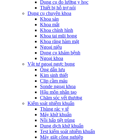
Dụng cụ đo lường y học
Thiết bị hỗ trợ nói
Dụng cụ chuyên khoa
Khoa sản
Khoa mắt
Khoa chỉnh hình
Khoa tai mũi họng
Khoa răng hàm mặt
Ngoại niệu
Dụng cụ khám bệnh
Ngoại khoa
Vật tư ngoại ngực bụng
Ống dẫn lưu
Kim sinh thiết
Clip cầm máu
Sonde ngoại khoa
Hậu môn nhân tạo
Chăm sóc vết thương
Kiểm soát nhiễm khuẩn
Thùng rác y tế
Máy khử khuẩn
Nồi hấp tiệt trùng
Dung dịch khử khuẩn
Test kiểm soát nhiễm khuẩn
Máy giặt công nghiệp