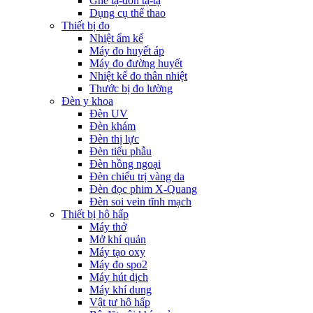
Ghế tạ-đòn tạ-tạ
Dụng cụ thể thao
Thiết bị đo
Nhiệt ẩm kế
Máy đo huyết áp
Máy đo đường huyết
Nhiệt kế đo thân nhiệt
Thước bị đo lường
Đèn y khoa
Đèn UV
Đèn khám
Đèn thị lực
Đèn tiểu phẫu
Đèn hồng ngoại
Đèn chiếu trị vàng da
Đèn đọc phim X-Quang
Đèn soi vein tĩnh mạch
Thiết bị hô hấp
Máy thở
Mở khí quản
Máy tạo oxy
Máy đo spo2
Máy hút dịch
Máy khí dung
Vật tư hô hấp