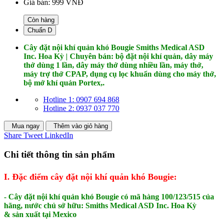
Giá bán:
999 VNĐ
Còn hàng
Chuẩn D
Cây đặt nội khí quản khó Bougie Smiths Medical ASD
Inc. Hoa Kỳ | Chuyên bán: bộ đặt nội khí quản, dây máy
thở dùng 1 lần, dây máy thở dùng nhiều lần, máy thở,
máy trợ thở CPAP, dụng cụ lọc khuẩn dùng cho máy thở,
bộ mở khí quản Portex,.
Hotline 1: 0907 694 868
Hotline 2: 0937 037 770
Mua ngay
Thêm vào giỏ hàng
Share
Tweet
LinkedIn
Chi tiết thông tin sản phẩm
I. Đặc điểm cây đặt nội khí quản khó Bougie:
- Cây đặt nội khí quản khó Bougie có mã hàng 100/123/515 của
hãng, nước chủ sở hữu: Smiths Medical ASD Inc. Hoa Kỳ
& sản xuất tại Mexico