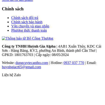
Chính sách
Chính sách đổi trả
Chính sách bảo hành
Vận chuyển và giao nhận
Phương thức thanh toán
Công ty TNHH Huỳnh Gia Alpha
| 4AB1 Xuân Thủy, KDC Cái
Sơn - Hàng Bàng, KV2, phường An Bình, thành phố Cần Thơ |
GPKD: 1801763703 | Cấp ngày: 08/05/2024
Website:
dungcuytecantho.com
| Hotline:
0937 037 770
| Email:
huynhgiact65@gmail.com
Liện hệ Zalo