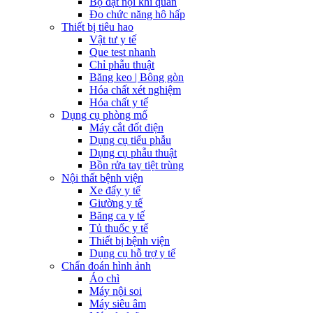
Bộ đặt nội khí quản
Đo chức năng hô hấp
Thiết bị tiêu hao
Vật tư y tế
Que test nhanh
Chỉ phẫu thuật
Băng keo | Bông gòn
Hóa chất xét nghiệm
Hóa chất y tế
Dụng cụ phòng mổ
Máy cắt đốt điện
Dụng cụ tiểu phẫu
Dụng cụ phẫu thuật
Bồn rửa tay tiệt trùng
Nội thất bệnh viện
Xe đẩy y tế
Giường y tế
Băng ca y tế
Tủ thuốc y tế
Thiết bị bệnh viện
Dụng cụ hỗ trợ y tế
Chẩn đoán hình ảnh
Áo chì
Máy nội soi
Máy siêu âm