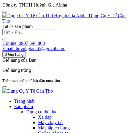
Công ty TNHH Huỳnh Gia Alpha
Huỳnh Gia Alpha
Dụng Cụ Y Tế Cần
Thơ
Tat ca san pham
Hotline:
0907 694 868
Email:
huynhgiact65@gmail.com
0
Giỏ hàng
Giỏ hàng của Bạn
Giỏ hàng trống !
Thêm sản phẩm để bắt đầu mua sắm.
Trang nhất
Sản phẩm
Dụng cụ thể dục
Xe đạp
Máy chạy bộ
Máy tập cơ bụng