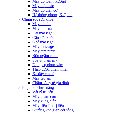
Máy đo loãng xương
Máy điện não
Máy đo điện cơ
Hệ thống phòng X-Quang
Chăm sóc sức khỏe
Máy hút ẩm
Máy hút sữa
Đai massage
Cân sức khỏe
Ghế massage
Máy massage
Máy tăm nước
Bồn ngâm chân
Spa & thẩm mỹ
Dụng cụ phun xăm
Thảo dược thiên nhiên
Xe đẩy em bé
Máy tạo ẩm
Chăm sóc y tế gia đình
Phục hồi chức năng
Vật lý trị liệu
Máy châm cứu
Máy xung điện
Máy siêu âm trị liệu
Giường kéo giãn cột sống