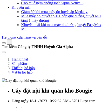
Cho thuê nệm chống loét Alpha Active 3
Khuyến mãi
Giảm 30 khi mua máy đo huyết áp Medally
Mua máy đo huyết áp + 1 hộp que đường huyết MU
tặng 1 máy đường
Khuyến mãi khi mua máy đo đường huyết EasyMax
Mu
Hệ thống cửa hàng và bản đồ
0
Tìm kiếm
Công ty TNHH Huỳnh Gia Alpha
Trang nhất
Sản phẩm
Thiết bị hô hấp
Vật tư hô hấp
Cây đặt nội khí quản khó Bougie
Đăng ngày 18-11-2023 10:22:32 AM - 3701 Lượt xem