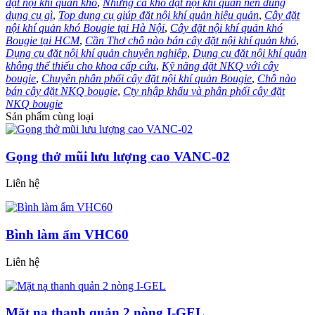
đặt nội khí quản khó
,
Những ca khó đặt nội khí quản nên dùng
dụng cụ gì
,
Top dụng cụ giúp đặt nội khí quản hiệu quản
,
Cây đặt
nội khí quản khó Bougie tại Hà Nội
,
Cây đặt nội khí quản khó
Bougie tại HCM
,
Cần Thơ chỗ nào bán cây đặt nội khí quản khó
,
Dụng cụ đặt nội khí quản chuyên nghiệp
,
Dụng cụ đặt nội khí quản
không thể thiếu cho khoa cấp cứu
,
Kỹ năng đặt NKQ với cây
bougie
,
Chuyên phân phối cây đặt nội khí quản Bougie
,
Chỗ nào
bán cây đặt NKQ bougie
,
Cty nhập khẩu và phân phối cây đặt
NKQ bougie
Sản phẩm cùng loại
Gọng thở mũi lưu lượng cao VANC-02
Liên hệ
Bình làm ẩm VHC60
Liên hệ
Mặt nạ thanh quản 2 nòng I-GEL