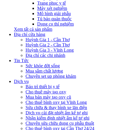
Trang phục y tế
Máy xét nghiệm
Mô hình giải phẫu
Tủ bảo quản thuốc
Dụng cụ thí nghiệm
Xem tất cả sản phẩm
Địa chỉ cửa hàng
Huỳnh Gia 1 - Cần Thơ
Huỳnh Gia 2 - Cần Thơ
Huỳnh Gia 3 - Vĩnh Long
Địa chỉ các chi nhánh
Tin Tức
Sức khỏe đời sống
Mua sắm chất lượng
Chuyên set up phòng khám
Dịch vụ
Bảo trì thiết bị y tế
Cho thuê máy tạo oxy
Mua bán máy tạo oxy cũ
Cho thuê bình oxy tại Vĩnh Long
Sửa chữa & thay bình xe lăn điện
Dịch vụ cài đặt nhiệt ẩm kế tự ghi
Nhận kiểm định nhiệt ẩm kế tự ghi
Chuyên sửa chữa dụng cụ phẫu thuật
Cho thuê bình oxy tại Cần Thơ 24/24