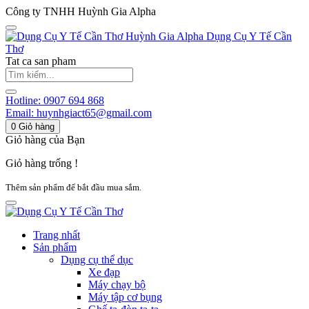
Công ty TNHH Huỳnh Gia Alpha
Huỳnh Gia Alpha
Dụng Cụ Y Tế Cần
Thơ
Tat ca san pham
Hotline:
0907 694 868
Email:
huynhgiact65@gmail.com
0
Giỏ hàng
Giỏ hàng của Bạn
Giỏ hàng trống !
Thêm sản phẩm để bắt đầu mua sắm.
Trang nhất
Sản phẩm
Dụng cụ thể dục
Xe đạp
Máy chạy bộ
Máy tập cơ bụng