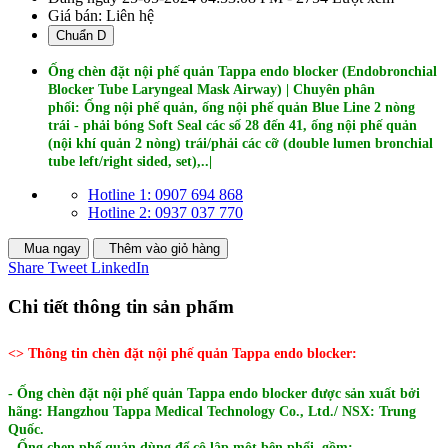
Giá bán:
Liên hệ
Chuẩn D
Ống chèn đặt nội phế quản Tappa endo blocker (Endobronchial
Blocker Tube Laryngeal Mask Airway) | Chuyên phân
phối: Ống nội phế quản, ống nội phế quản Blue Line 2 nòng
trái - phải bóng Soft Seal các số 28 đến 41, ống nội phế quản
(nội khí quản 2 nòng) trái/phải các cỡ (double lumen bronchial
tube left/right sided, set),..|
Hotline 1: 0907 694 868
Hotline 2: 0937 037 770
Mua ngay
Thêm vào giỏ hàng
Share
Tweet
LinkedIn
Chi tiết thông tin sản phẩm
<> Thông tin chèn đặt nội phế quản Tappa endo blocker:
- Ống chèn đặt nội phế quản Tappa endo blocker được sản xuất bởi
hãng: Hangzhou Tappa Medical Technology Co., Ltd./ NSX: Trung
Quốc.
- Ống chẹn phế quản dùng để cô lập một bên phổi, gồm: