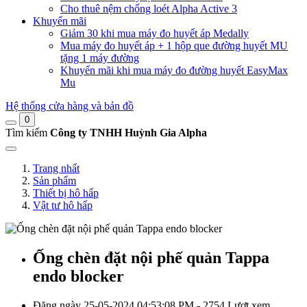
Cho thuê nệm chống loét Alpha Active 3
Khuyến mãi
Giảm 30 khi mua máy đo huyết áp Medally
Mua máy đo huyết áp + 1 hộp que đường huyết MU
tặng 1 máy đường
Khuyến mãi khi mua máy đo đường huyết EasyMax
Mu
Hệ thống cửa hàng và bản đồ
0
Tìm kiếm
Công ty TNHH Huỳnh Gia Alpha
Trang nhất
Sản phẩm
Thiết bị hô hấp
Vật tư hô hấp
Ống chèn đặt nội phế quản Tappa
endo blocker
Đăng ngày 25-05-2024 04:53:08 PM - 2754 Lượt xem