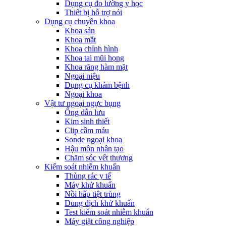
Dụng cụ đo lường y học
Thiết bị hỗ trợ nói
Dụng cụ chuyên khoa
Khoa sản
Khoa mắt
Khoa chỉnh hình
Khoa tai mũi họng
Khoa răng hàm mặt
Ngoại niệu
Dụng cụ khám bệnh
Ngoại khoa
Vật tư ngoại ngực bụng
Ống dẫn lưu
Kim sinh thiết
Clip cầm máu
Sonde ngoại khoa
Hậu môn nhân tạo
Chăm sóc vết thương
Kiểm soát nhiễm khuẩn
Thùng rác y tế
Máy khử khuẩn
Nồi hấp tiệt trùng
Dung dịch khử khuẩn
Test kiểm soát nhiễm khuẩn
Máy giặt công nghiệp