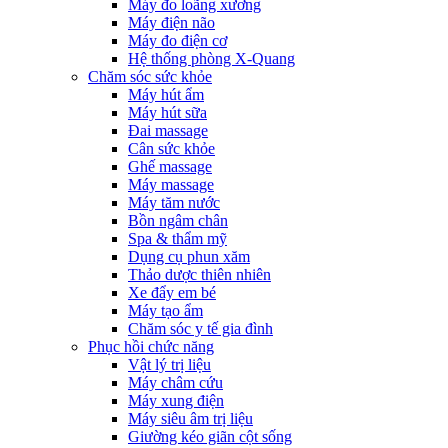
Máy đo loãng xương
Máy điện não
Máy đo điện cơ
Hệ thống phòng X-Quang
Chăm sóc sức khỏe
Máy hút ẩm
Máy hút sữa
Đai massage
Cân sức khỏe
Ghế massage
Máy massage
Máy tăm nước
Bồn ngâm chân
Spa & thẩm mỹ
Dụng cụ phun xăm
Thảo dược thiên nhiên
Xe đẩy em bé
Máy tạo ẩm
Chăm sóc y tế gia đình
Phục hồi chức năng
Vật lý trị liệu
Máy châm cứu
Máy xung điện
Máy siêu âm trị liệu
Giường kéo giãn cột sống