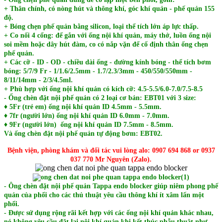
+ Thân chính, có nòng hút và thông khí, góc khí quản - phế quản 155
độ.
+ Bóng chẹn phế quản bằng silicon, loại thể tích lớn áp lực thấp.
+ Co nối 4 cổng: để gắn với ống nội khí quản, máy thở, luồn ống nội
soi mềm hoặc dây hút đàm, co có nắp vặn để cố định thân ống chẹn
phế quản.
+ Các cỡ - ID - OD - chiều dài ống - đường kính bóng - thể tích bơm
bóng: 5/7/9 Fr - 1/1.6/2.5mm - 1.7/2.3/3mm - 450/550/550mm -
8/11/14mm - 2/3/4.5ml.
+ Phù hợp với ống nội khí quản có kích cỡ: 4.5-5.5/6.0-7.0/7.5-8.5
- Ống chèn đặt nội phế quản có 2 loại cơ bản: EBT01 với 3 size:
♦ 5Fr (trẻ em) ống nội khí quản ID 4.5mm - 5.5mm.
♦ 7fr (người lớn) ống nội khí quản ID 6.0mm - 7.0mm.
♦ 9Fr (người lớn) ống nội khí quản ID 7.5mm - 8.5mm.
Và ống chèn đặt nội phế quản tự động bơm: EBT02.
Bệnh viện, phòng khám và đối tác vui lòng alo: 0907 694 868 or 0937
037 770 Mr Nguyên (Zalo).
- Ông chèn đặt nội phế quản
Tappa endo blocker
giúp niêm phong phế
quản của phổi cho các thủ thuật yêu cầu thông khí ít xâm lấn một
phổi.
- Được sử dụng rộng rãi kết hợp với các ống nội khí quản khác nhau,
nó không yêu cầu đặt lại nội khí quản khi kết thúc phẫu thuật như