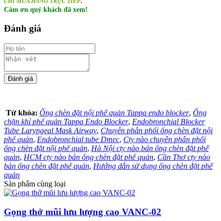
.
CHỈ MUA HÀNG TRỰC TIẾP
Cám ơn quý khách đã xem!
Đánh giá
Từ khóa:
Ống chèn đặt nội phế quản Tappa endo blocker
,
Ống
chặn khí phế quản Tappa Endo Blocker
,
Endobronchial Blocker
Tube Laryngeal Mask Airway
,
Chuyên phân phối ống chèn đặt nội
phế quản
,
Endobronchial tube Dmec
,
Cty nào chuyên phân phối
ống chèn đặt nội phế quản
,
Hà Nội cty nào bán ống chèn đặt phế
quản
,
HCM cty nào bán ống chèn đặt phế quản
,
Cần Thơ cty nào
bán ống chèn đặt phế quản
,
Hướng dẫn sử dụng ống chèn đặt phế
quản
Sản phẩm cùng loại
Gọng thở mũi lưu lượng cao VANC-02