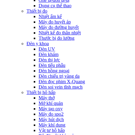
Ghế tạ-đòn tạ-tạ
Dụng cụ thể thao
Thiết bị đo
Nhiệt ẩm kế
Máy đo huyết áp
Máy đo đường huyết
Nhiệt kế đo thân nhiệt
Thước bị đo lường
Đèn y khoa
Đèn UV
Đèn khám
Đèn thị lực
Đèn tiểu phẫu
Đèn hồng ngoại
Đèn chiếu trị vàng da
Đèn đọc phim X-Quang
Đèn soi vein tĩnh mạch
Thiết bị hô hấp
Máy thở
Mở khí quản
Máy tạo oxy
Máy đo spo2
Máy hút dịch
Máy khí dung
Vật tư hô hấp