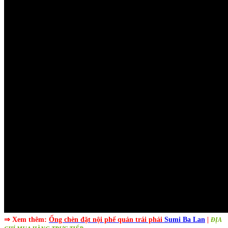
⇒ Xem thêm:
Ống chèn đặt nội phế quản trái phải
Sumi Ba Lan
|
ĐỊA