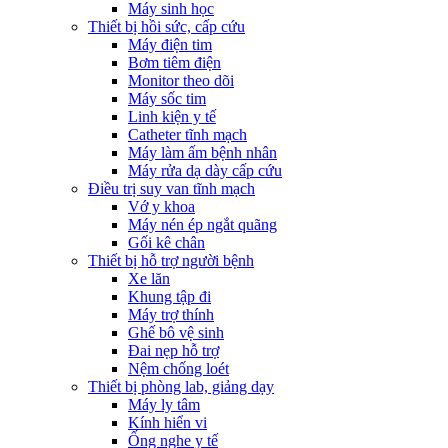
Máy sinh học
Thiết bị hồi sức, cấp cứu
Máy điện tim
Bơm tiêm điện
Monitor theo dõi
Máy sốc tim
Linh kiện y tế
Catheter tĩnh mạch
Máy làm ấm bệnh nhân
Máy rửa dạ dày cấp cứu
Điều trị suy van tĩnh mạch
Vớ y khoa
Máy nén ép ngắt quãng
Gối kê chân
Thiết bị hỗ trợ người bệnh
Xe lăn
Khung tập đi
Máy trợ thính
Ghế bô vệ sinh
Đai nẹp hỗ trợ
Nệm chống loét
Thiết bị phòng lab, giảng dạy
Máy ly tâm
Kính hiển vi
Ống nghe y tế