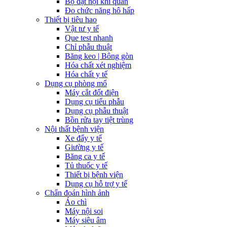
Bộ đặt nội khí quản
Đo chức năng hô hấp
Thiết bị tiêu hao
Vật tư y tế
Que test nhanh
Chỉ phẫu thuật
Băng keo | Bông gòn
Hóa chất xét nghiệm
Hóa chất y tế
Dụng cụ phòng mổ
Máy cắt đốt điện
Dụng cụ tiểu phẫu
Dụng cụ phẫu thuật
Bồn rửa tay tiệt trùng
Nội thất bệnh viện
Xe đẩy y tế
Giường y tế
Băng ca y tế
Tủ thuốc y tế
Thiết bị bệnh viện
Dụng cụ hỗ trợ y tế
Chẩn đoán hình ảnh
Áo chì
Máy nội soi
Máy siêu âm