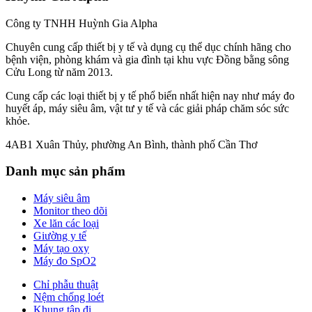
Công ty TNHH Huỳnh Gia Alpha
Chuyên cung cấp thiết bị y tế và dụng cụ thể dục chính hãng cho
bệnh viện, phòng khám và gia đình tại khu vực Đồng bằng sông
Cửu Long từ năm 2013.
Cung cấp các loại thiết bị y tế phổ biến nhất hiện nay như máy đo
huyết áp, máy siêu âm, vật tư y tế và các giải pháp chăm sóc sức
khỏe.
4AB1 Xuân Thủy, phường An Bình, thành phố Cần Thơ
Danh mục sản phẩm
Máy siêu âm
Monitor theo dõi
Xe lăn các loại
Giường y tế
Máy tạo oxy
Máy đo SpO2
Chỉ phẫu thuật
Nệm chống loét
Khung tập đi