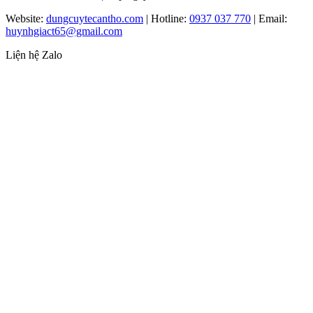
Website:
dungcuytecantho.com
| Hotline:
0937 037 770
| Email:
huynhgiact65@gmail.com
Liện hệ Zalo