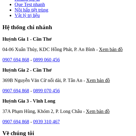
Que Test nhanh
Nồi hấp tiệt trùng
Vật lý trị liệu
Hệ thống chi nhánh
Huỳnh Gia 1 - Cần Thơ
04-06 Xuân Thủy, KDC Hồng Phát, P. An Bình -
Xem bản đồ
0907 694 868
-
0899 060 456
Huỳnh Gia 2 - Cần Thơ
369B Nguyễn Văn Cừ nối dài, P. Tân An -
Xem bản đồ
0907 694 868
-
0899 070 456
Huỳnh Gia 3 - Vĩnh Long
37A Phạm Hùng, Khóm 2, P. Long Châu -
Xem bản đồ
0907 694 868
-
0939 310 467
Về chúng tôi