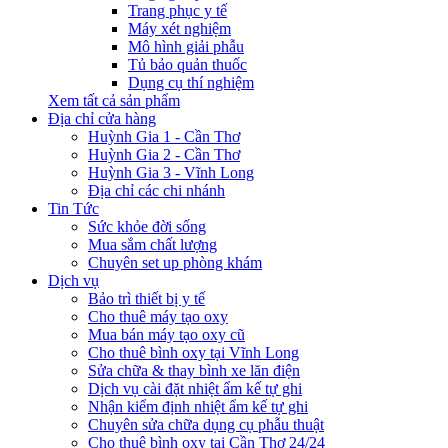
Trang phục y tế
Máy xét nghiệm
Mô hình giải phẫu
Tủ bảo quản thuốc
Dụng cụ thí nghiệm
Xem tất cả sản phẩm
Địa chỉ cửa hàng
Huỳnh Gia 1 - Cần Thơ
Huỳnh Gia 2 - Cần Thơ
Huỳnh Gia 3 - Vĩnh Long
Địa chỉ các chi nhánh
Tin Tức
Sức khỏe đời sống
Mua sắm chất lượng
Chuyên set up phòng khám
Dịch vụ
Bảo trì thiết bị y tế
Cho thuê máy tạo oxy
Mua bán máy tạo oxy cũ
Cho thuê bình oxy tại Vĩnh Long
Sửa chữa & thay bình xe lăn điện
Dịch vụ cài đặt nhiệt ẩm kế tự ghi
Nhận kiểm định nhiệt ẩm kế tự ghi
Chuyên sửa chữa dụng cụ phẫu thuật
Cho thuê bình oxy tại Cần Thơ 24/24