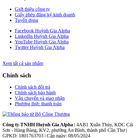
Giới thiệu công ty
Giấy phép đăng ký kinh doanh
Tuyển dụng
Facebook Huỳnh Gia Alpha
LinkedIn Huỳnh Gia Alpha
YouTube Huỳnh Gia Alpha
Twitter Huỳnh Gia Alpha
Xem tất cả sản phẩm
Chính sách
Chính sách đổi trả
Chính sách bảo hành
Vận chuyển và giao nhận
Phương thức thanh toán
Công ty TNHH Huỳnh Gia Alpha
| 4AB1 Xuân Thủy, KDC Cái
Sơn - Hàng Bàng, KV2, phường An Bình, thành phố Cần Thơ |
GPKD: 1801763703 | Cấp ngày: 08/05/2024