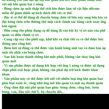
với nội khí quản hai 2 nòng.
- Bóng chèn áp suất thấp thể tích lớn được làm từ vật liệu silicone
mềm để giảm thiểu sự kích thích đối với cơ thể.
- Bác sĩ có thể dễ dàng di chuyển bóng chèn từ bên này sang bên kia và
đặt bóng chèn trên đường thở một cách chính xác bằng cách xoay ống
bên ngoài.
- Đầu cong cho phép dụng cụ dễ dàng đi vào bất kỳ vị trí nào của phế
quản và điều chỉnh vị trí .
- Cung cấp oxy cho phổi xẹp, khử khí và chất tiết ra có thể được hút
thông qua cổng hút.
- Bơm hơi tự động có thể được vận hành bằng một tay và đảm bảo áp
suất tốt nhất vào bóng chèn.
- Sau khi hoàn thành thông khí một phổi, không cần thay ống khí
quản mới
- Vì sản phẩm được sử dụng kết hợp với ống 1 nòng và được sử dụng
chặn phổi trái hoặc phải, không cần phải dự trữ kích thước khác
nhau.
- Sản phẩm này có thể được kết nối với nhiều loại ống khí quản bao
gồm loại xoắn ốc, cũng như ống mở khí quản và mặt nạ thanh quản
- Ông chèn đặt nội phế quản bao gồm: bóng chèn, cổng hút, bơm
bóng, van, đầu nối chữ Y, bộ chuyển đổi,..