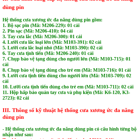
dùng pin
Hệ thống cưa xương ức đa năng dùng pin gồm:
1. Bộ sạc pin (Mã: M206-229): 01 cái
2. Pin sạc (Mã: M206-410): 04 cái
3. Tay cưa lắc (Mã: M206-300): 01 cái
4. Lưỡi cưa lắc loại lớn (Mã: M103-391): 02 cái
5. Lưỡi cưa lắc loại nhỏ (Mã: M103-390): 02 cái
6. Tay cưa tịnh tiến (Mã: M206-240): 01 cái
7. Chụp bảo vệ tạng dùng cho người lớn (Mã: M103-715): 01
cái
8. Chụp bảo vệ tạng dùng cho trẻ em (Mã: M103-716): 01 cái
9. Lưỡi cưa tịnh tiến dùng cho người lớn (Mã: M103-709): 02
cái
10. Lưỡi cưa tịnh tiến dùng cho trẻ em (Mã: M103-711): 02 cái
11. Hộp hấp bảo quản tay cưa và phụ kiện (Mã: K6-120, K3-
2723): 02 cái
III. Thông số kỹ thuật hệ thống cưa xương ức đa năng
dùng pin
-
Hệ thống cưa xương ức đa năng dùng pin có cấu hình từng bộ
nhận như sau: