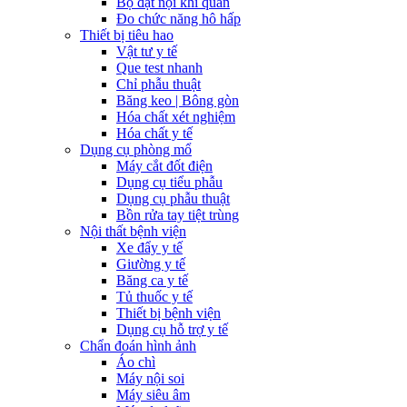
Bộ đặt nội khí quản
Đo chức năng hô hấp
Thiết bị tiêu hao
Vật tư y tế
Que test nhanh
Chỉ phẫu thuật
Băng keo | Bông gòn
Hóa chất xét nghiệm
Hóa chất y tế
Dụng cụ phòng mổ
Máy cắt đốt điện
Dụng cụ tiểu phẫu
Dụng cụ phẫu thuật
Bồn rửa tay tiệt trùng
Nội thất bệnh viện
Xe đẩy y tế
Giường y tế
Băng ca y tế
Tủ thuốc y tế
Thiết bị bệnh viện
Dụng cụ hỗ trợ y tế
Chẩn đoán hình ảnh
Áo chì
Máy nội soi
Máy siêu âm