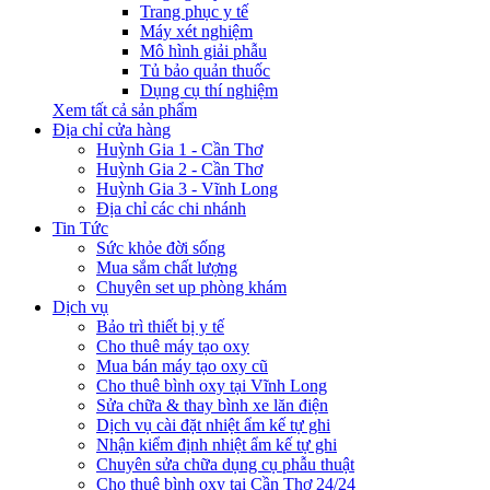
Trang phục y tế
Máy xét nghiệm
Mô hình giải phẫu
Tủ bảo quản thuốc
Dụng cụ thí nghiệm
Xem tất cả sản phẩm
Địa chỉ cửa hàng
Huỳnh Gia 1 - Cần Thơ
Huỳnh Gia 2 - Cần Thơ
Huỳnh Gia 3 - Vĩnh Long
Địa chỉ các chi nhánh
Tin Tức
Sức khỏe đời sống
Mua sắm chất lượng
Chuyên set up phòng khám
Dịch vụ
Bảo trì thiết bị y tế
Cho thuê máy tạo oxy
Mua bán máy tạo oxy cũ
Cho thuê bình oxy tại Vĩnh Long
Sửa chữa & thay bình xe lăn điện
Dịch vụ cài đặt nhiệt ẩm kế tự ghi
Nhận kiểm định nhiệt ẩm kế tự ghi
Chuyên sửa chữa dụng cụ phẫu thuật
Cho thuê bình oxy tại Cần Thơ 24/24