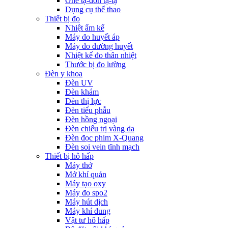
Ghế tạ-đòn tạ-tạ
Dụng cụ thể thao
Thiết bị đo
Nhiệt ẩm kế
Máy đo huyết áp
Máy đo đường huyết
Nhiệt kế đo thân nhiệt
Thước bị đo lường
Đèn y khoa
Đèn UV
Đèn khám
Đèn thị lực
Đèn tiểu phẫu
Đèn hồng ngoại
Đèn chiếu trị vàng da
Đèn đọc phim X-Quang
Đèn soi vein tĩnh mạch
Thiết bị hô hấp
Máy thở
Mở khí quản
Máy tạo oxy
Máy đo spo2
Máy hút dịch
Máy khí dung
Vật tư hô hấp