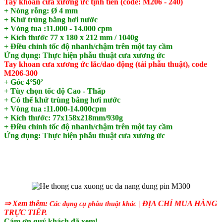
Tay khoan cưa xương ức tịnh tiến (code: M206 - 240)
+ Nòng rỗng: Ø 4 mm
+ Khử trùng bằng hơi nước
+ Vòng tua :11.000 - 14.000 cpm
+ Kích thước 77 x 180 x 212 mm / 1040g
+ ​Điều chỉnh tốc độ nhanh/chậm trên một tay cầm
Ứng dụng: Thực hiện phẫu thuật cưa xương ức
Tay khoan cưa xương ức lắc/dao động (tái phẫu thuật), code
M206-300
+ Góc 4°50’
+ Tùy chọn tốc độ Cao - Thấp
+ Có thể khử trùng bằng hơi nước
+ Vòng tua :11.000-14.000cpm
+ Kích thước: 77x158x218mm/930g
+ Điều chỉnh tốc độ nhanh/chậm trên một tay cầm
Ứng dụng: Thực hiện phẫu thuật cưa xương ức
⇒ Xem thêm:
| ĐỊA CHỈ MUA HÀNG
Các
dụng cụ phẫu thuật khác
TRỰC TIẾP.
Cám ơn quý khách đã xem!