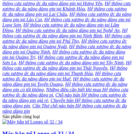
thống cưa xương ức đa năng dùng pin tại Hưng Yên
,
Hệ thống cưa
xương ức đa năng dùng pin tại Khánh Hòa
,
Hệ thống cưa xương
ức đa năng dùng pin tại Lai Châu
,
Hệ thống cưa xương ức đa năng
dùng pin tại Lào Cai
,
Hệ thống cưa xương ức đa năng dùng pin tại
Lạng Sơn
,
Hệ thống cưa xương ức đa năng dùng pin tại Lâm
Đồng
,
Hệ thống cưa xương ức đa năng dùng pin tại Nghệ An
,
Hệ
thống cưa xương ức đa năng dùng pin tại Ninh Bình
,
Hệ thống cưa
xương ức đa năng dùng pin tại Phú Thọ
,
Hệ thống cưa xương ức
đa năng dùng pin tại Quảng Ngãi
,
Hệ thống cưa xương ức đa năng
dùng pin tại Quảng Ninh
,
Hệ thống cưa xương ức đa năng dùng
pin tại Quảng Trị
,
Hệ thống cưa xương ức đa năng dùng pin tại
Sơn La
,
Hệ thống cưa xương ức đa năng dùng pin tại Tây Ninh
,
Hệ
thống cưa xương ức đa năng dùng pin tại Thái Nguyên
,
Hệ thống
cưa xương ức đa năng dùng pin tại Thanh Hóa
,
Hệ thống cưa
xương ức đa năng dùng pin tại Huế
,
Hệ thống cưa xương ức đa
năng dùng pin tại Tuyên Quang
,
Hệ thống cưa xương ức đa năng
dùng pin có tốt không
,
Những điều cần biết khi mua Hệ thống cưa
xương ức đa năng dùng pi
,
Chỗ nào bán Hệ thống cưa xương ức
đa năng dùng pin giá rẻ
,
Chuyên bán Hệ thống cưa xương ức đa
năng dùng pin
,
Cần Thơ chỗ nào bán Hệ thống cưa xương ức đa
năng dùng pin
Sản phẩm cùng loại
Máy bắn trĩ Longo số 32 / 34