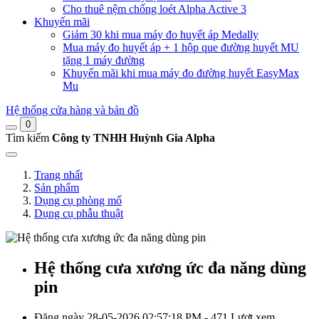
Cho thuê nệm chống loét Alpha Active 3
Khuyến mãi
Giảm 30 khi mua máy đo huyết áp Medally
Mua máy đo huyết áp + 1 hộp que đường huyết MU
tặng 1 máy đường
Khuyến mãi khi mua máy đo đường huyết EasyMax
Mu
Hệ thống cửa hàng và bản đồ
0
Tìm kiếm
Công ty TNHH Huỳnh Gia Alpha
Trang nhất
Sản phẩm
Dụng cụ phòng mổ
Dụng cụ phẫu thuật
Hệ thống cưa xương ức đa năng dùng
pin
Đăng ngày 28-05-2026 02:57:18 PM - 471 Lượt xem