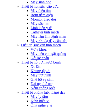
Máy sinh học
Thiết bị hồi sức, cấp cứu
Máy điện tim
Bơm tiêm điện
Monitor theo dõi
Máy sốc tim
Linh kiện y tế
Catheter tĩnh mạch
Máy làm ấm bệnh nhân
Máy rửa dạ dày cấp cứu
Điều trị suy van tĩnh mạch
Vớ y khoa
Máy nén ép ngắt quãng
Gối kê chân
Thiết bị hỗ trợ người bệnh
Xe lăn
Khung tập đi
Máy trợ thính
Ghế bô vệ sinh
Đai nẹp hỗ trợ
Nệm chống loét
Thiết bị phòng lab, giảng dạy
Máy ly tâm
Kính hiển vi
Ống nghe y tế