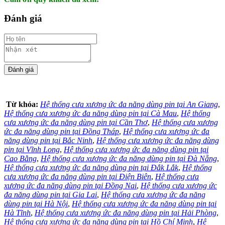
Đánh giá
Từ khóa:
Hệ thống cưa xương ức đa năng dùng pin tại An Giang
,
Hệ thống cưa xương ức đa năng dùng pin tại Cà Mau
,
Hệ thống
cưa xương ức đa năng dùng pin tại Cần Thơ
,
Hệ thống cưa xương
ức đa năng dùng pin tại Đồng Tháp
,
Hệ thống cưa xương ức đa
năng dùng pin tại Bắc Ninh
,
Hệ thống cưa xương ức đa năng dùng
pin tại Vĩnh Long
,
Hệ thống cưa xương ức đa năng dùng pin tại
Cao Bằng
,
Hệ thống cưa xương ức đa năng dùng pin tại Đà Nẵng
,
Hệ thống cưa xương ức đa năng dùng pin tại Đắk Lắk
,
Hệ thống
cưa xương ức đa năng dùng pin tại Điện Biên
,
Hệ thống cưa
xương ức đa năng dùng pin tại Đồng Nai
,
Hệ thống cưa xương ức
đa năng dùng pin tại Gia Lai
,
Hệ thống cưa xương ức đa năng
dùng pin tại Hà Nội
,
Hệ thống cưa xương ức đa năng dùng pin tại
Hà Tĩnh
,
Hệ thống cưa xương ức đa năng dùng pin tại Hải Phòng
,
Hệ thống cưa xương ức đa năng dùng pin tại Hồ Chí Minh
,
Hệ