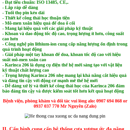
- Đạt tiêu chuẩn: ISO 13485, CE,.
- Lắp ráp dễ dàng
- Tuổi thọ pin kéo dài
- Thiết kế công thái học thuận tiện
- Mô-men xoắn hiệu quả để doa ổ cối
- Mang lại hiệu quả với các giải pháp kỹ thuật
- Khoan và dao động tốc độ cao, trọng lượng ít hơn, công suất
cao hơn
- Công nghệ pin lithium-ion cung cấp năng lượng ổn định trong
quá trình hoạt động
- Giải pháp một tay khoan để doa, khoan tốc độ cao với hiệu
suất mô-men xoắn cao
- Karinca 206 là dụng cụ điện thế hệ mới sáng tạo với vật liệu
kỹ thuật chất lượng cao
- Trọng lượng Karinca 206 nhẹ mang lại khả năng cắt hiệu quả
và đáng tin cậy với động cơ mạnh mẽ thế hệ mới
- Dễ dàng xử lý và thiết kế công thái học của Karinca 206 đảm
bảo đáng tin cậy và được kiểm soát tốt hơn kết quả hoạt động
Bệnh viện, phòng khám và đối tác vui lòng alo: 0907 694 868 or
0937 037 770 Mr Nguyên (Zalo)
II. Cấu hình cung cấp hệ thống cưa xương ức đa năng