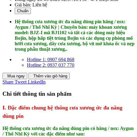
Giá bán:
Liên hệ
Chuẩn
Hệ thống cưa xương ức đa năng dùng pin hãng / nsx:
Aygun / Thổ Nhĩ Kỳ | Chuyên bán: máy khoan xương
model: BJZ-I mã BJ1102 và tất cả các dòng máy hiệu
Bojin, hộp hấp tiệt trùng Bojin và các dụng cụ phòng mổ
lưỡi cưa xương, dây cưa xương, bộ vít mở khóa ốc và nẹp
trong phẫu thuật xương,.
Hotline 1: 0907 694 868
Hotline 2: 0937 037 770
Mua ngay
Thêm vào giỏ hàng
Share
Tweet
LinkedIn
Chi tiết thông tin sản phẩm
I. Đặc điểm chung hệ thống cưa xương ức đa năng
dùng pin
Hệ thống cưa xương ức đa năng dùng pin có hãng / nsx: Aygun
/ Thổ Nhĩ Kỳ với các đặc điểm như sau: