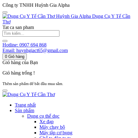
Công ty TNHH Huỳnh Gia Alpha
Huỳnh Gia Alpha
Dụng Cụ Y Tế Cần
Thơ
Tat ca san pham
Hotline:
0907 694 868
Email:
huynhgiact65@gmail.com
0
Giỏ hàng
Giỏ hàng của Bạn
Giỏ hàng trống !
Thêm sản phẩm để bắt đầu mua sắm.
Trang nhất
Sản phẩm
Dụng cụ thể dục
Xe đạp
Máy chạy bộ
Máy tập cơ bụng