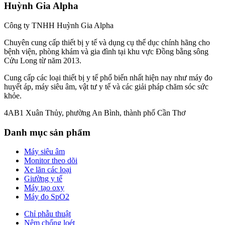
Huỳnh Gia Alpha
Công ty TNHH Huỳnh Gia Alpha
Chuyên cung cấp thiết bị y tế và dụng cụ thể dục chính hãng cho
bệnh viện, phòng khám và gia đình tại khu vực Đồng bằng sông
Cửu Long từ năm 2013.
Cung cấp các loại thiết bị y tế phổ biến nhất hiện nay như máy đo
huyết áp, máy siêu âm, vật tư y tế và các giải pháp chăm sóc sức
khỏe.
4AB1 Xuân Thủy, phường An Bình, thành phố Cần Thơ
Danh mục sản phẩm
Máy siêu âm
Monitor theo dõi
Xe lăn các loại
Giường y tế
Máy tạo oxy
Máy đo SpO2
Chỉ phẫu thuật
Nệm chống loét