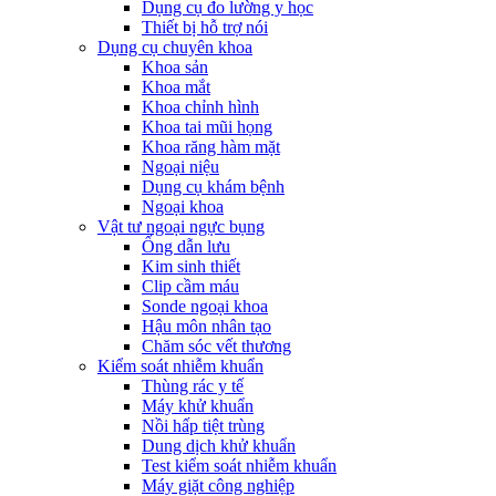
Dụng cụ đo lường y học
Thiết bị hỗ trợ nói
Dụng cụ chuyên khoa
Khoa sản
Khoa mắt
Khoa chỉnh hình
Khoa tai mũi họng
Khoa răng hàm mặt
Ngoại niệu
Dụng cụ khám bệnh
Ngoại khoa
Vật tư ngoại ngực bụng
Ống dẫn lưu
Kim sinh thiết
Clip cầm máu
Sonde ngoại khoa
Hậu môn nhân tạo
Chăm sóc vết thương
Kiểm soát nhiễm khuẩn
Thùng rác y tế
Máy khử khuẩn
Nồi hấp tiệt trùng
Dung dịch khử khuẩn
Test kiểm soát nhiễm khuẩn
Máy giặt công nghiệp