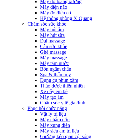
Máy đo loãng xương
Máy điện não
Máy đo điện cơ
Hệ thống phòng X-Quang
Chăm sóc sức khỏe
Máy hút ẩm
Máy hút sữa
Đai massage
Cân sức khỏe
Ghế massage
Máy massage
Máy tăm nước
Bồn ngâm chân
Spa & thẩm mỹ
Dụng cụ phun xăm
Thảo dược thiên nhiên
Xe đẩy em bé
Máy tạo ẩm
Chăm sóc y tế gia đình
Phục hồi chức năng
Vật lý trị liệu
Máy châm cứu
Máy xung điện
Máy siêu âm trị liệu
Giường kéo giãn cột sống