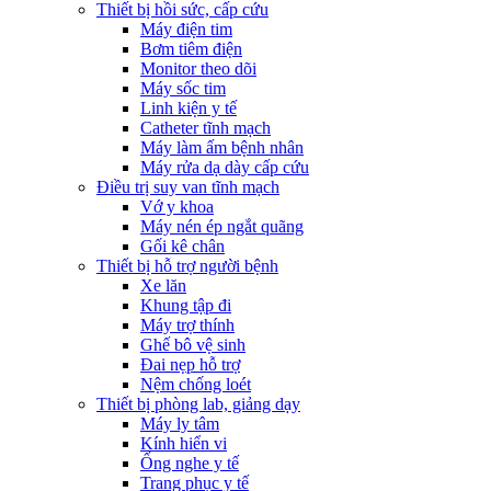
Thiết bị hồi sức, cấp cứu
Máy điện tim
Bơm tiêm điện
Monitor theo dõi
Máy sốc tim
Linh kiện y tế
Catheter tĩnh mạch
Máy làm ấm bệnh nhân
Máy rửa dạ dày cấp cứu
Điều trị suy van tĩnh mạch
Vớ y khoa
Máy nén ép ngắt quãng
Gối kê chân
Thiết bị hỗ trợ người bệnh
Xe lăn
Khung tập đi
Máy trợ thính
Ghế bô vệ sinh
Đai nẹp hỗ trợ
Nệm chống loét
Thiết bị phòng lab, giảng dạy
Máy ly tâm
Kính hiển vi
Ống nghe y tế
Trang phục y tế