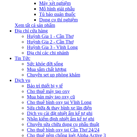
Máy xét nghiệm
Mô hình giải phẫu
Tủ bảo quản thuốc
Dụng cụ thí nghiệm
Xem tất cả sản phẩm
Địa chỉ cửa hàng
Huỳnh Gia 1 - Cần Thơ
Huỳnh Gia 2 - Cần Thơ
Huỳnh Gia 3 - Vĩnh Long
Địa chỉ các chi nhánh
Tin Tức
Sức khỏe đời sống
Mua sắm chất lượng
Chuyên set up phòng khám
Dịch vụ
Bảo trì thiết bị y tế
Cho thuê máy tạo oxy
Mua bán máy tạo oxy cũ
Cho thuê bình oxy tại Vĩnh Long
Sửa chữa & thay bình xe lăn điện
Dịch vụ cài đặt nhiệt ẩm kế tự ghi
Nhận kiểm định nhiệt ẩm kế tự ghi
Chuyên sửa chữa dụng cụ phẫu thuật
Cho thuê bình oxy tại Cần Thơ 24/24
Cho thuê nệm chống loét Alpha Active 3