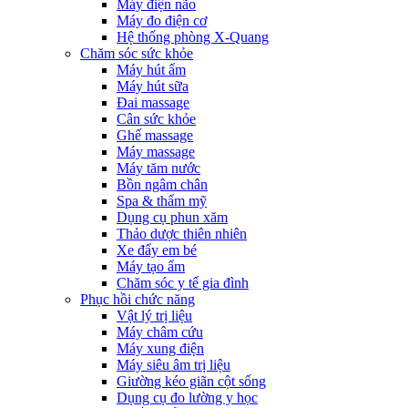
Máy điện não
Máy đo điện cơ
Hệ thống phòng X-Quang
Chăm sóc sức khỏe
Máy hút ẩm
Máy hút sữa
Đai massage
Cân sức khỏe
Ghế massage
Máy massage
Máy tăm nước
Bồn ngâm chân
Spa & thẩm mỹ
Dụng cụ phun xăm
Thảo dược thiên nhiên
Xe đẩy em bé
Máy tạo ẩm
Chăm sóc y tế gia đình
Phục hồi chức năng
Vật lý trị liệu
Máy châm cứu
Máy xung điện
Máy siêu âm trị liệu
Giường kéo giãn cột sống
Dụng cụ đo lường y học