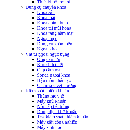
Thiết bị hỗ trợ nói
Dụng cụ chuyên khoa
Khoa sản
Khoa mắt
Khoa chỉnh hình
Khoa tai mũi họng
Khoa răng hàm mặt
Ngoại niệu
Dụng cụ khám bệnh
Ngoại khoa
Vật tư ngoại ngực bụng
Ống dẫn lưu
Kim sinh thiết
Clip cầm máu
Sonde ngoại khoa
Hậu môn nhân tạo
Chăm sóc vết thương
Kiểm soát nhiễm khuẩn
Thùng rác y tế
Máy khử khuẩn
Nồi hấp tiệt trùng
Dung dịch khử khuẩn
Test kiểm soát nhiễm khuẩn
Máy giặt công nghiệp
Máy sinh học