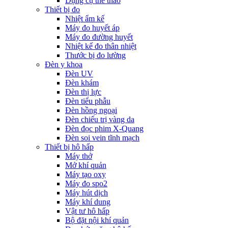
Dụng cụ thể thao
Thiết bị đo
Nhiệt ẩm kế
Máy đo huyết áp
Máy đo đường huyết
Nhiệt kế đo thân nhiệt
Thước bị đo lường
Đèn y khoa
Đèn UV
Đèn khám
Đèn thị lực
Đèn tiểu phẫu
Đèn hồng ngoại
Đèn chiếu trị vàng da
Đèn đọc phim X-Quang
Đèn soi vein tĩnh mạch
Thiết bị hô hấp
Máy thở
Mở khí quản
Máy tạo oxy
Máy đo spo2
Máy hút dịch
Máy khí dung
Vật tư hô hấp
Bộ đặt nội khí quản