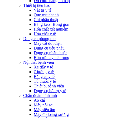
Đo chức năng hô hấp
Thiết bị tiêu hao
Vật tư y tế
Que test nhanh
Chỉ phẫu thuật
Băng keo | Bông gòn
Hóa chất xét nghiệm
Hóa chất y tế
Dụng cụ phòng mổ
Máy cắt đốt điện
Dụng cụ tiểu phẫu
Dụng cụ phẫu thuật
Bồn rửa tay tiệt trùng
Nội thất bệnh viện
Xe đẩy y tế
Giường y tế
Băng ca y tế
Tủ thuốc y tế
Thiết bị bệnh viện
Dụng cụ hỗ trợ y tế
Chẩn đoán hình ảnh
Áo chì
Máy nội soi
Máy siêu âm
Máy đo loãng xương