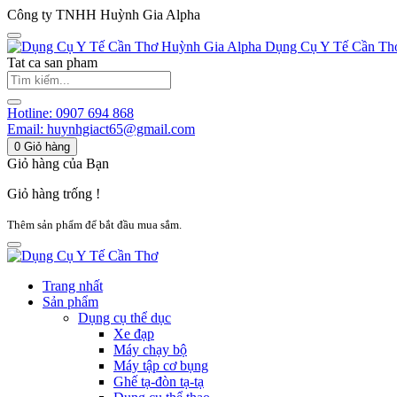
Công ty TNHH Huỳnh Gia Alpha
Huỳnh Gia Alpha
Dụng Cụ Y Tế Cần Th
Tat ca san pham
Hotline:
0907 694 868
Email:
huynhgiact65@gmail.com
0
Giỏ hàng
Giỏ hàng của Bạn
Giỏ hàng trống !
Thêm sản phẩm để bắt đầu mua sắm.
Trang nhất
Sản phẩm
Dụng cụ thể dục
Xe đạp
Máy chạy bộ
Máy tập cơ bụng
Ghế tạ-đòn tạ-tạ