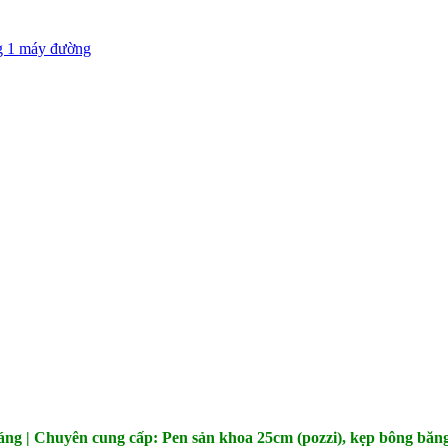
g 1 máy đường
háng | Chuyên cung cấp: Pen sản khoa 25cm (pozzi), kẹp bông băng