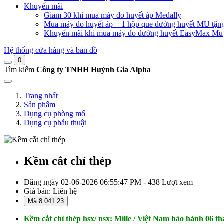
Khuyến mãi
Giảm 30 khi mua máy đo huyết áp Medally
Mua máy đo huyết áp + 1 hộp que đường huyết MU tặn
Khuyến mãi khi mua máy đo đường huyết EasyMax Mu
Hệ thống cửa hàng và bản đồ
0
Tìm kiếm
Công ty TNHH Huỳnh Gia Alpha
Trang nhất
Sản phẩm
Dụng cụ phòng mổ
Dụng cụ phẫu thuật
Kềm cắt chỉ thép
Đăng ngày 02-06-2026 06:55:47 PM - 438 Lượt xem
Giá bán:
Liên hệ
Mã 8.041.23
Kềm cắt chỉ thép hsx/ nsx: Mille / Việt Nam bảo hành 06 t