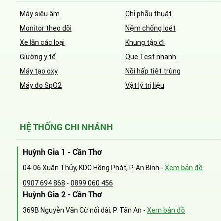
Máy siêu âm
Chỉ phẫu thuật
Monitor theo dõi
Nệm chống loét
Xe lăn các loại
Khung tập đi
Giường y tế
Que Test nhanh
Máy tạo oxy
Nồi hấp tiệt trùng
Máy đo SpO2
Vật lý trị liệu
HỆ THỐNG CHI NHÁNH
Huỳnh Gia 1 - Cần Thơ
04-06 Xuân Thủy, KDC Hồng Phát, P. An Bình -
Xem bản đồ
0907 694 868
-
0899 060 456
Huỳnh Gia 2 - Cần Thơ
369B Nguyễn Văn Cừ nối dài, P. Tân An -
Xem bản đồ