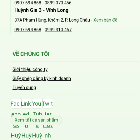
0907 694 868
-
0899 070 456
Huỳnh Gia 3 - Vĩnh Long
37A Phạm Hùng, Khóm 2, P. Long Châu -
Xem bản đồ
0907 694 868
-
0939 310 467
VỀ CHÚNG TÔI
Giới thiệu công ty
Giấy phép đăng ký kinh doanh
Tuyển dụng
Fac
Link
You
Twit
ebo
edI
Tub
ter
Xem tất cả sản phẩm
ok
n
e
Huỳ
Huỳ
Huỳ
Huỳ
nh