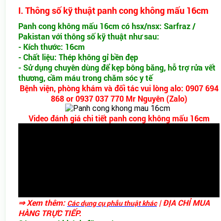
I. Thông số kỹ thuật panh cong không mấu 16cm
Panh cong không mấu 16cm có hsx/nsx: Sarfraz /
Pakistan với thông số kỹ thuật như sau:
- Kích thước: 16cm
- Chất liệu: Thép không gỉ bền đẹp
- Sử dụng chuyên dùng để kẹp bông băng, hỗ trợ rửa vết
thương, cầm máu trong chăm sóc y tế
Bệnh viện, phòng khám và đối tác vui lòng alo: 0907 694
868 or 0937 037 770 Mr Nguyên (Zalo)
Video đánh giá chi tiết panh cong không mấu 16cm
⇒ Xem thêm:
| ĐỊA CHỈ MUA
Các
dụng cụ phẫu thuật khác
HÀNG TRỰC TIẾP.