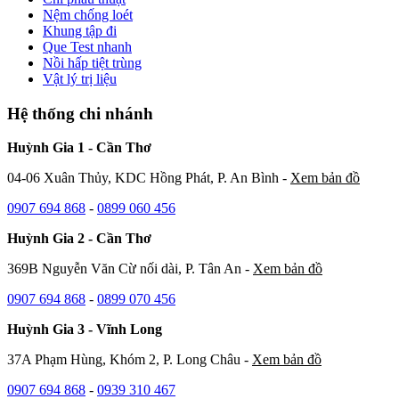
Nệm chống loét
Khung tập đi
Que Test nhanh
Nồi hấp tiệt trùng
Vật lý trị liệu
Hệ thống chi nhánh
Huỳnh Gia 1 - Cần Thơ
04-06 Xuân Thủy, KDC Hồng Phát, P. An Bình -
Xem bản đồ
0907 694 868
-
0899 060 456
Huỳnh Gia 2 - Cần Thơ
369B Nguyễn Văn Cừ nối dài, P. Tân An -
Xem bản đồ
0907 694 868
-
0899 070 456
Huỳnh Gia 3 - Vĩnh Long
37A Phạm Hùng, Khóm 2, P. Long Châu -
Xem bản đồ
0907 694 868
-
0939 310 467