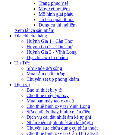
Trang phục y tế
Máy xét nghiệm
Mô hình giải phẫu
Tủ bảo quản thuốc
Dụng cụ thí nghiệm
Xem tất cả sản phẩm
Địa chỉ cửa hàng
Huỳnh Gia 1 - Cần Thơ
Huỳnh Gia 2 - Cần Thơ
Huỳnh Gia 3 - Vĩnh Long
Địa chỉ các chi nhánh
Tin Tức
Sức khỏe đời sống
Mua sắm chất lượng
Chuyên set up phòng khám
Dịch vụ
Bảo trì thiết bị y tế
Cho thuê máy tạo oxy
Mua bán máy tạo oxy cũ
Cho thuê bình oxy tại Vĩnh Long
Sửa chữa & thay bình xe lăn điện
Dịch vụ cài đặt nhiệt ẩm kế tự ghi
Nhận kiểm định nhiệt ẩm kế tự ghi
Chuyên sửa chữa dụng cụ phẫu thuật
Cho thuê bình oxy tại Cần Thơ 24/24