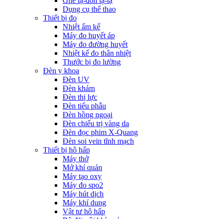
Ghế tạ-đòn tạ-tạ
Dụng cụ thể thao
Thiết bị đo
Nhiệt ẩm kế
Máy đo huyết áp
Máy đo đường huyết
Nhiệt kế đo thân nhiệt
Thước bị đo lường
Đèn y khoa
Đèn UV
Đèn khám
Đèn thị lực
Đèn tiểu phẫu
Đèn hồng ngoại
Đèn chiếu trị vàng da
Đèn đọc phim X-Quang
Đèn soi vein tĩnh mạch
Thiết bị hô hấp
Máy thở
Mở khí quản
Máy tạo oxy
Máy đo spo2
Máy hút dịch
Máy khí dung
Vật tư hô hấp