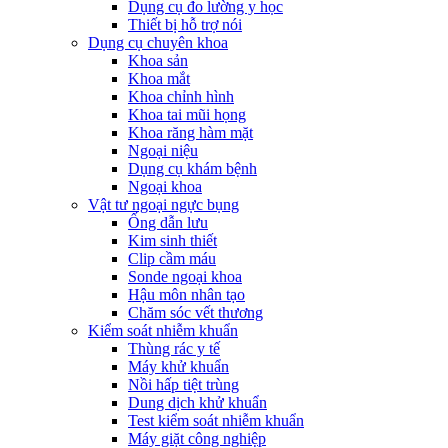
Dụng cụ đo lường y học
Thiết bị hỗ trợ nói
Dụng cụ chuyên khoa
Khoa sản
Khoa mắt
Khoa chỉnh hình
Khoa tai mũi họng
Khoa răng hàm mặt
Ngoại niệu
Dụng cụ khám bệnh
Ngoại khoa
Vật tư ngoại ngực bụng
Ống dẫn lưu
Kim sinh thiết
Clip cầm máu
Sonde ngoại khoa
Hậu môn nhân tạo
Chăm sóc vết thương
Kiểm soát nhiễm khuẩn
Thùng rác y tế
Máy khử khuẩn
Nồi hấp tiệt trùng
Dung dịch khử khuẩn
Test kiểm soát nhiễm khuẩn
Máy giặt công nghiệp