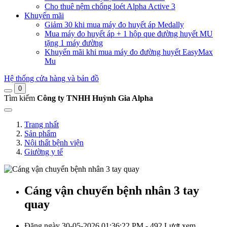
Cho thuê nệm chống loét Alpha Active 3
Khuyến mãi
Giảm 30 khi mua máy đo huyết áp Medally
Mua máy đo huyết áp + 1 hộp que đường huyết MU
tặng 1 máy đường
Khuyến mãi khi mua máy đo đường huyết EasyMax
Mu
Hệ thống cửa hàng và bản đồ
0
Tìm kiếm
Công ty TNHH Huỳnh Gia Alpha
Trang nhất
Sản phẩm
Nội thất bệnh viện
Giường y tế
Cáng vận chuyển bệnh nhân 3 tay
quay
Đăng ngày 30-05-2026 01:36:22 PM - 492 Lượt xem