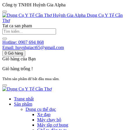
Công ty TNHH Huỳnh Gia Alpha
Huỳnh Gia Alpha
Dụng Cụ Y Tế Cần
Thơ
Tat ca san pham
Hotline:
0907 694 868
Email:
huynhgiact65@gmail.com
0
Giỏ hàng
Giỏ hàng của Bạn
Giỏ hàng trống !
Thêm sản phẩm để bắt đầu mua sắm.
Trang nhất
Sản phẩm
Dụng cụ thể dục
Xe đạp
Máy chạy bộ
Máy tập cơ bụng