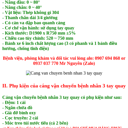
- Nâng đầu: 0 ~ 80°
- Nâng chân: 0 ~ 40°
- Vật liệu: Thép không gỉ 304
- Thanh chắn dài 3/4 giường
- Có cản va đập bao quanh cáng
- Cơ chế vận hành: sử dụng tay quay
- Kích thước: D1900 x R750 mm ±5%
- Chiều cao tùy chỉnh: 520 ~ 750 mm
- Bánh xe 6 inch chất lượng cao (3 có phanh và 1 bánh điều
hướng, chống tĩnh điện)
Bệnh viện, phòng khám và đối tác vui lòng alo: 0907 694 868 or
0937 037 770 Mr Nguyên (Zalo)
II. Phụ kiện của c
áng vận chuyển bệnh nhân 3 tay quay
Cáng vận chuyển bệnh nhân 3 tay quay có phụ kiện như sau:
- Đệm: 1 cái
- Ngăn chứa đồ
- Giá đỡ bình oxy
- Cọc truyền: 2 cái
- Móc treo túi nước tiểu (cả 2 bên)