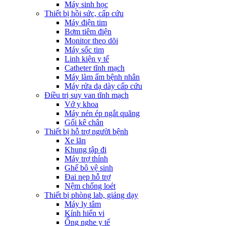
Máy sinh học
Thiết bị hồi sức, cấp cứu
Máy điện tim
Bơm tiêm điện
Monitor theo dõi
Máy sốc tim
Linh kiện y tế
Catheter tĩnh mạch
Máy làm ấm bệnh nhân
Máy rửa dạ dày cấp cứu
Điều trị suy van tĩnh mạch
Vớ y khoa
Máy nén ép ngắt quãng
Gối kê chân
Thiết bị hỗ trợ người bệnh
Xe lăn
Khung tập đi
Máy trợ thính
Ghế bô vệ sinh
Đai nẹp hỗ trợ
Nệm chống loét
Thiết bị phòng lab, giảng dạy
Máy ly tâm
Kính hiển vi
Ống nghe y tế