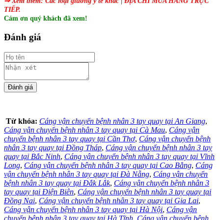
⇒ Xem thêm:
Các
loại giường y tế
khác
| ĐỊA CHỈ MUA HÀNG TRỰC
TIẾP.
Cám ơn quý khách đã xem!
Đánh giá
Từ khóa:
Cáng vận chuyển bệnh nhân 3 tay quay tại An Giang
,
Cáng vận chuyển bệnh nhân 3 tay quay tại Cà Mau
,
Cáng vận
chuyển bệnh nhân 3 tay quay tại Cần Thơ
,
Cáng vận chuyển bệnh
nhân 3 tay quay tại Đồng Tháp
,
Cáng vận chuyển bệnh nhân 3 tay
quay tại Bắc Ninh
,
Cáng vận chuyển bệnh nhân 3 tay quay tại Vĩnh
Long
,
Cáng vận chuyển bệnh nhân 3 tay quay tại Cao Bằng
,
Cáng
vận chuyển bệnh nhân 3 tay quay tại Đà Nẵng
,
Cáng vận chuyển
bệnh nhân 3 tay quay tại Đắk Lắk
,
Cáng vận chuyển bệnh nhân 3
tay quay tại Điện Biên
,
Cáng vận chuyển bệnh nhân 3 tay quay tại
Đồng Nai
,
Cáng vận chuyển bệnh nhân 3 tay quay tại Gia Lai
,
Cáng vận chuyển bệnh nhân 3 tay quay tại Hà Nội
,
Cáng vận
chuyển bệnh nhân 3 tay quay tại Hà Tĩnh
,
Cáng vận chuyển bệnh