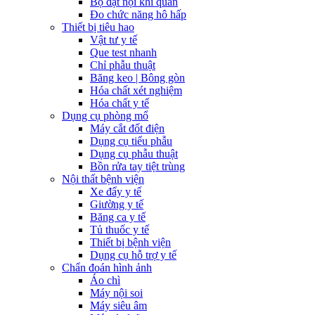
Bộ đặt nội khí quản
Đo chức năng hô hấp
Thiết bị tiêu hao
Vật tư y tế
Que test nhanh
Chỉ phẫu thuật
Băng keo | Bông gòn
Hóa chất xét nghiệm
Hóa chất y tế
Dụng cụ phòng mổ
Máy cắt đốt điện
Dụng cụ tiểu phẫu
Dụng cụ phẫu thuật
Bồn rửa tay tiệt trùng
Nội thất bệnh viện
Xe đẩy y tế
Giường y tế
Băng ca y tế
Tủ thuốc y tế
Thiết bị bệnh viện
Dụng cụ hỗ trợ y tế
Chẩn đoán hình ảnh
Áo chì
Máy nội soi
Máy siêu âm