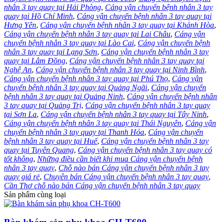
nhân 3 tay quay tại Hải Phòng
,
Cáng vận chuyển bệnh nhân 3 tay
quay tại Hồ Chí Minh
,
Cáng vận chuyển bệnh nhân 3 tay quay tại
Hưng Yên
,
Cáng vận chuyển bệnh nhân 3 tay quay tại Khánh Hòa
,
Cáng vận chuyển bệnh nhân 3 tay quay tại Lai Châu
,
Cáng vận
chuyển bệnh nhân 3 tay quay tại Lào Cai
,
Cáng vận chuyển bệnh
nhân 3 tay quay tại Lạng Sơn
,
Cáng vận chuyển bệnh nhân 3 tay
quay tại Lâm Đồng
,
Cáng vận chuyển bệnh nhân 3 tay quay tại
Nghệ An
,
Cáng vận chuyển bệnh nhân 3 tay quay tại Ninh Bình
,
Cáng vận chuyển bệnh nhân 3 tay quay tại Phú Thọ
,
Cáng vận
chuyển bệnh nhân 3 tay quay tại Quảng Ngãi
,
Cáng vận chuyển
bệnh nhân 3 tay quay tại Quảng Ninh
,
Cáng vận chuyển bệnh nhân
3 tay quay tại Quảng Trị
,
Cáng vận chuyển bệnh nhân 3 tay quay
tại Sơn La
,
Cáng vận chuyển bệnh nhân 3 tay quay tại Tây Ninh
,
Cáng vận chuyển bệnh nhân 3 tay quay tại Thái Nguyên
,
Cáng vận
chuyển bệnh nhân 3 tay quay tại Thanh Hóa
,
Cáng vận chuyển
bệnh nhân 3 tay quay tại Huế
,
Cáng vận chuyển bệnh nhân 3 tay
quay tại Tuyên Quang
,
Cáng vận chuyển bệnh nhân 3 tay quay có
tốt không
,
Những điều cần biết khi mua Cáng vận chuyển bệnh
nhân 3 tay quay
,
Chỗ nào bán Cáng vận chuyển bệnh nhân 3 tay
quay giá rẻ
,
Chuyên bán Cáng vận chuyển bệnh nhân 3 tay quay
,
Cần Thơ chỗ nào bán Cáng vận chuyển bệnh nhân 3 tay quay
Sản phẩm cùng loại