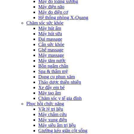
Máy đo loãng xương
Máy điện não
Máy đo điện cơ
Hệ thống phòng X-Quang
Chăm sóc sức khỏe
Máy hút ẩm
Máy hút sữa
Đai massage
Cân sức khỏe
Ghế massage
Máy massage
Máy tăm nước
Bồn ngâm chân
Spa & thẩm mỹ
Dụng cụ phun xăm
Thảo dược thiên nhiên
Xe đẩy em bé
Máy tạo ẩm
Chăm sóc y tế gia đình
Phục hồi chức năng
Vật lý trị liệu
Máy châm cứu
Máy xung điện
Máy siêu âm trị liệu
Giường kéo giãn cột sống