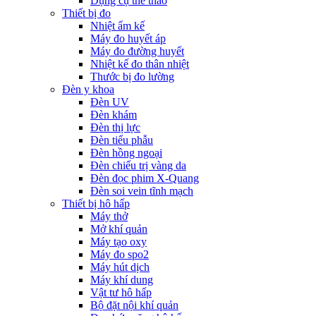
Dụng cụ thể thao
Thiết bị đo
Nhiệt ẩm kế
Máy đo huyết áp
Máy đo đường huyết
Nhiệt kế đo thân nhiệt
Thước bị đo lường
Đèn y khoa
Đèn UV
Đèn khám
Đèn thị lực
Đèn tiểu phẫu
Đèn hồng ngoại
Đèn chiếu trị vàng da
Đèn đọc phim X-Quang
Đèn soi vein tĩnh mạch
Thiết bị hô hấp
Máy thở
Mở khí quản
Máy tạo oxy
Máy đo spo2
Máy hút dịch
Máy khí dung
Vật tư hô hấp
Bộ đặt nội khí quản