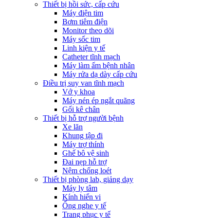
Thiết bị hồi sức, cấp cứu
Máy điện tim
Bơm tiêm điện
Monitor theo dõi
Máy sốc tim
Linh kiện y tế
Catheter tĩnh mạch
Máy làm ấm bệnh nhân
Máy rửa dạ dày cấp cứu
Điều trị suy van tĩnh mạch
Vớ y khoa
Máy nén ép ngắt quãng
Gối kê chân
Thiết bị hỗ trợ người bệnh
Xe lăn
Khung tập đi
Máy trợ thính
Ghế bô vệ sinh
Đai nẹp hỗ trợ
Nệm chống loét
Thiết bị phòng lab, giảng dạy
Máy ly tâm
Kính hiển vi
Ống nghe y tế
Trang phục y tế