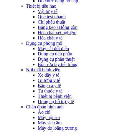
Đo chức năng hô hấp
Thiết bị tiêu hao
Vật tư y tế
Que test nhanh
Chỉ phẫu thuật
Băng keo | Bông gòn
Hóa chất xét nghiệm
Hóa chất y tế
Dụng cụ phòng mổ
Máy cắt đốt điện
Dụng cụ tiểu phẫu
Dụng cụ phẫu thuật
Bồn rửa tay tiệt trùng
Nội thất bệnh viện
Xe đẩy y tế
Giường y tế
Băng ca y tế
Tủ thuốc y tế
Thiết bị bệnh viện
Dụng cụ hỗ trợ y tế
Chẩn đoán hình ảnh
Áo chì
Máy nội soi
Máy siêu âm
Máy đo loãng xương