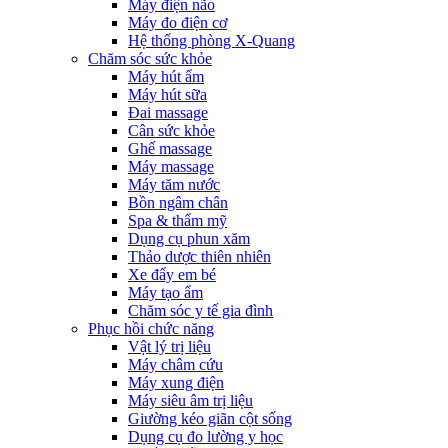
Máy điện não
Máy đo điện cơ
Hệ thống phòng X-Quang
Chăm sóc sức khỏe
Máy hút ẩm
Máy hút sữa
Đai massage
Cân sức khỏe
Ghế massage
Máy massage
Máy tăm nước
Bồn ngâm chân
Spa & thẩm mỹ
Dụng cụ phun xăm
Thảo dược thiên nhiên
Xe đẩy em bé
Máy tạo ẩm
Chăm sóc y tế gia đình
Phục hồi chức năng
Vật lý trị liệu
Máy châm cứu
Máy xung điện
Máy siêu âm trị liệu
Giường kéo giãn cột sống
Dụng cụ đo lường y học