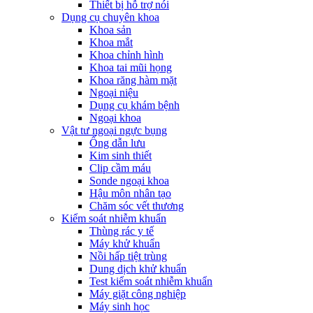
Thiết bị hỗ trợ nói
Dụng cụ chuyên khoa
Khoa sản
Khoa mắt
Khoa chỉnh hình
Khoa tai mũi họng
Khoa răng hàm mặt
Ngoại niệu
Dụng cụ khám bệnh
Ngoại khoa
Vật tư ngoại ngực bụng
Ống dẫn lưu
Kim sinh thiết
Clip cầm máu
Sonde ngoại khoa
Hậu môn nhân tạo
Chăm sóc vết thương
Kiểm soát nhiễm khuẩn
Thùng rác y tế
Máy khử khuẩn
Nồi hấp tiệt trùng
Dung dịch khử khuẩn
Test kiểm soát nhiễm khuẩn
Máy giặt công nghiệp
Máy sinh học