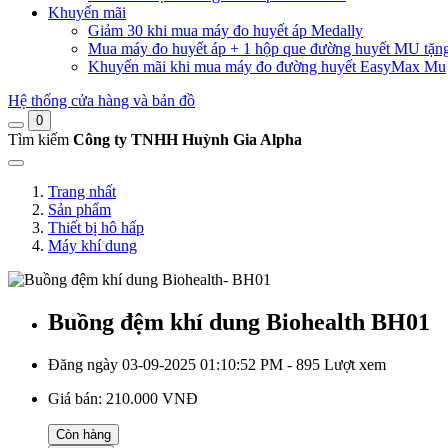
Khuyến mãi
Giảm 30 khi mua máy đo huyết áp Medally
Mua máy đo huyết áp + 1 hộp que đường huyết MU tặn
Khuyến mãi khi mua máy đo đường huyết EasyMax Mu
Hệ thống cửa hàng và bản đồ
0
Tìm kiếm
Công ty TNHH Huỳnh Gia Alpha
Trang nhất
Sản phẩm
Thiết bị hô hấp
Máy khí dung
Buồng đệm khí dung Biohealth BH01
Đăng ngày 03-09-2025 01:10:52 PM - 895 Lượt xem
Giá bán:
210.000 VNĐ
Còn hàng