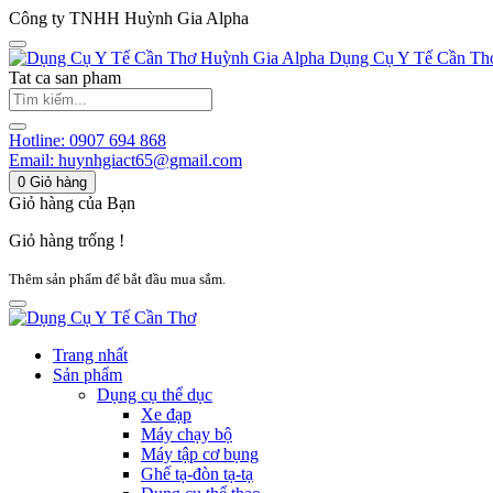
Công ty TNHH Huỳnh Gia Alpha
Huỳnh Gia Alpha
Dụng Cụ Y Tế Cần Th
Tat ca san pham
Hotline:
0907 694 868
Email:
huynhgiact65@gmail.com
0
Giỏ hàng
Giỏ hàng của Bạn
Giỏ hàng trống !
Thêm sản phẩm để bắt đầu mua sắm.
Trang nhất
Sản phẩm
Dụng cụ thể dục
Xe đạp
Máy chạy bộ
Máy tập cơ bụng
Ghế tạ-đòn tạ-tạ