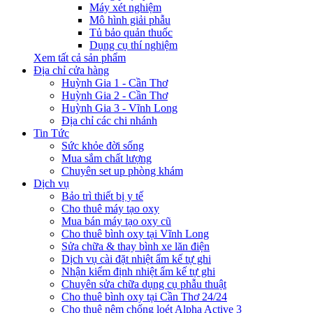
Máy xét nghiệm
Mô hình giải phẫu
Tủ bảo quản thuốc
Dụng cụ thí nghiệm
Xem tất cả sản phẩm
Địa chỉ cửa hàng
Huỳnh Gia 1 - Cần Thơ
Huỳnh Gia 2 - Cần Thơ
Huỳnh Gia 3 - Vĩnh Long
Địa chỉ các chi nhánh
Tin Tức
Sức khỏe đời sống
Mua sắm chất lượng
Chuyên set up phòng khám
Dịch vụ
Bảo trì thiết bị y tế
Cho thuê máy tạo oxy
Mua bán máy tạo oxy cũ
Cho thuê bình oxy tại Vĩnh Long
Sửa chữa & thay bình xe lăn điện
Dịch vụ cài đặt nhiệt ẩm kế tự ghi
Nhận kiểm định nhiệt ẩm kế tự ghi
Chuyên sửa chữa dụng cụ phẫu thuật
Cho thuê bình oxy tại Cần Thơ 24/24
Cho thuê nệm chống loét Alpha Active 3