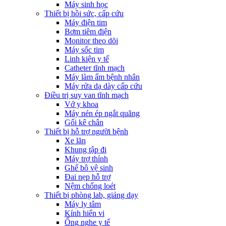
Máy sinh học
Thiết bị hồi sức, cấp cứu
Máy điện tim
Bơm tiêm điện
Monitor theo dõi
Máy sốc tim
Linh kiện y tế
Catheter tĩnh mạch
Máy làm ấm bệnh nhân
Máy rửa dạ dày cấp cứu
Điều trị suy van tĩnh mạch
Vớ y khoa
Máy nén ép ngắt quãng
Gối kê chân
Thiết bị hỗ trợ người bệnh
Xe lăn
Khung tập đi
Máy trợ thính
Ghế bô vệ sinh
Đai nẹp hỗ trợ
Nệm chống loét
Thiết bị phòng lab, giảng dạy
Máy ly tâm
Kính hiển vi
Ống nghe y tế