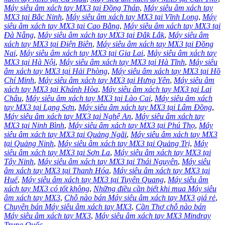
Máy siêu âm xách tay MX3 tại Đồng Tháp
,
Máy siêu âm xách tay
MX3 tại Bắc Ninh
,
Máy siêu âm xách tay MX3 tại Vĩnh Long
,
Máy
siêu âm xách tay MX3 tại Cao Bằng
,
Máy siêu âm xách tay MX3 tại
Đà Nẵng
,
Máy siêu âm xách tay MX3 tại Đắk Lắk
,
Máy siêu âm
xách tay MX3 tại Điện Biên
,
Máy siêu âm xách tay MX3 tại Đồng
Nai
,
Máy siêu âm xách tay MX3 tại Gia Lai
,
Máy siêu âm xách tay
MX3 tại Hà Nội
,
Máy siêu âm xách tay MX3 tại Hà Tĩnh
,
Máy siêu
âm xách tay MX3 tại Hải Phòng
,
Máy siêu âm xách tay MX3 tại Hồ
Chí Minh
,
Máy siêu âm xách tay MX3 tại Hưng Yên
,
Máy siêu âm
xách tay MX3 tại Khánh Hòa
,
Máy siêu âm xách tay MX3 tại Lai
Châu
,
Máy siêu âm xách tay MX3 tại Lào Cai
,
Máy siêu âm xách
tay MX3 tại Lạng Sơn
,
Máy siêu âm xách tay MX3 tại Lâm Đồng
,
Máy siêu âm xách tay MX3 tại Nghệ An
,
Máy siêu âm xách tay
MX3 tại Ninh Bình
,
Máy siêu âm xách tay MX3 tại Phú Thọ
,
Máy
siêu âm xách tay MX3 tại Quảng Ngãi
,
Máy siêu âm xách tay MX3
tại Quảng Ninh
,
Máy siêu âm xách tay MX3 tại Quảng Trị
,
Máy
siêu âm xách tay MX3 tại Sơn La
,
Máy siêu âm xách tay MX3 tại
Tây Ninh
,
Máy siêu âm xách tay MX3 tại Thái Nguyên
,
Máy siêu
âm xách tay MX3 tại Thanh Hóa
,
Máy siêu âm xách tay MX3 tại
Huế
,
Máy siêu âm xách tay MX3 tại Tuyên Quang
,
Máy siêu âm
xách tay MX3 có tốt không
,
Những điều cần biết khi mua Máy siêu
âm xách tay MX3
,
Chỗ nào bán Máy siêu âm xách tay MX3 giá rẻ
,
Chuyên bán Máy siêu âm xách tay MX3
,
Cần Thơ chỗ nào bán
Máy siêu âm xách tay MX3
,
Máy siêu âm xách tay MX3 Mindray
Trung Quốc