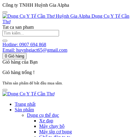
Công ty TNHH Huỳnh Gia Alpha
Huỳnh Gia Alpha
Dụng Cụ Y Tế Cần
Thơ
Tat ca san pham
Hotline:
0907 694 868
Email:
huynhgiact65@gmail.com
0
Giỏ hàng
Giỏ hàng của Bạn
Giỏ hàng trống !
Thêm sản phẩm để bắt đầu mua sắm.
Trang nhất
Sản phẩm
Dụng cụ thể dục
Xe đạp
Máy chạy bộ
Máy tập cơ bụng