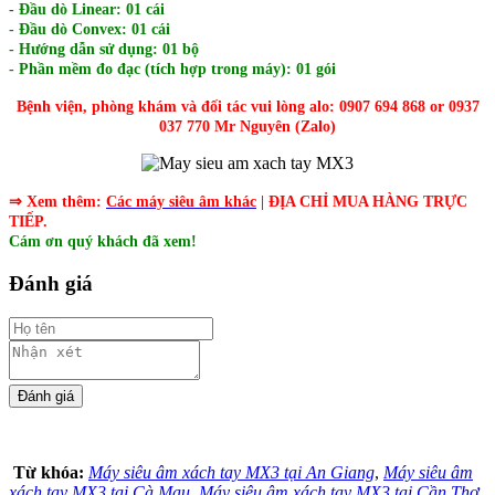
- Đầu dò Linear: 01 cái
- Đầu dò Convex: 01 cái
- Hướng dẫn sử dụng: 01 bộ
- Phần mềm đo đạc (tích hợp trong máy): 01 gói
Bệnh viện, phòng khám và đối tác vui lòng alo: 0907 694 868 or 0937
037 770 Mr Nguyên (Zalo)
⇒ Xem thêm:
Các
máy siêu âm
khác
| ĐỊA CHỈ MUA HÀNG TRỰC
TIẾP.
Cám ơn quý khách đã xem!
Đánh giá
Từ khóa:
Máy siêu âm xách tay MX3 tại An Giang
,
Máy siêu âm
xách tay MX3 tại Cà Mau
,
Máy siêu âm xách tay MX3 tại Cần Thơ
,