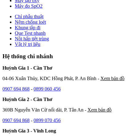
Máy tạo oxy
Máy đo SpO2
Chỉ phẫu thuật
Nệm chống loét
Khung tập đi
Que Test nhanh
Nồi hấp tiệt trùng
Vật lý trị liệu
Hệ thống chi nhánh
Huỳnh Gia 1 - Cần Thơ
04-06 Xuân Thủy, KDC Hồng Phát, P. An Bình -
Xem bản đồ
0907 694 868
-
0899 060 456
Huỳnh Gia 2 - Cần Thơ
369B Nguyễn Văn Cừ nối dài, P. Tân An -
Xem bản đồ
0907 694 868
-
0899 070 456
Huỳnh Gia 3 - Vĩnh Long