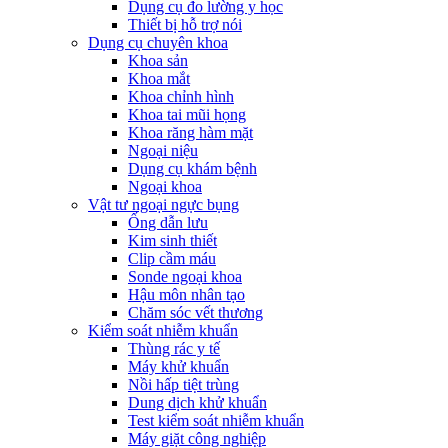
Dụng cụ đo lường y học
Thiết bị hỗ trợ nói
Dụng cụ chuyên khoa
Khoa sản
Khoa mắt
Khoa chỉnh hình
Khoa tai mũi họng
Khoa răng hàm mặt
Ngoại niệu
Dụng cụ khám bệnh
Ngoại khoa
Vật tư ngoại ngực bụng
Ống dẫn lưu
Kim sinh thiết
Clip cầm máu
Sonde ngoại khoa
Hậu môn nhân tạo
Chăm sóc vết thương
Kiểm soát nhiễm khuẩn
Thùng rác y tế
Máy khử khuẩn
Nồi hấp tiệt trùng
Dung dịch khử khuẩn
Test kiểm soát nhiễm khuẩn
Máy giặt công nghiệp