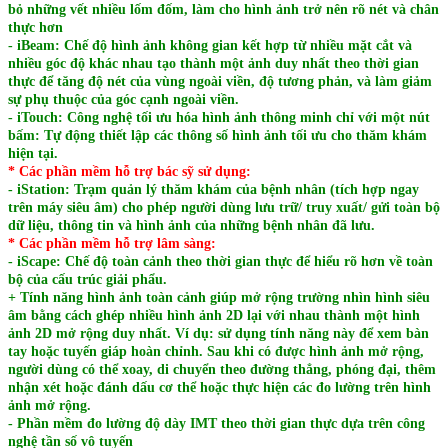
bỏ những vết nhiều lốm đốm, làm cho hình ảnh trở nên rõ nét và chân
thực hơn
- iBeam: Chế độ hình ảnh không gian kết hợp từ nhiều mặt cắt và
nhiều góc độ khác nhau tạo thành một ảnh duy nhất theo thời gian
thực để tăng độ nét của vùng ngoài viền, độ tương phản, và làm giảm
sự phụ thuộc của góc cạnh ngoài viền.
- iTouch: Công nghệ tối ưu hóa hình ảnh thông minh chỉ với một nút
bấm: Tự động thiết lập các thông số hình ảnh tối ưu cho thăm khám
hiện tại.
* Các phần mềm hỗ trợ bác sỹ sử dụng:
- iStation: Trạm quản lý thăm khám của bệnh nhân (tích hợp ngay
trên máy siêu âm) cho phép người dùng lưu trữ/ truy xuất/ gửi toàn bộ
dữ liệu, thông tin và hình ảnh của những bệnh nhân đã lưu.
* Các phần mềm hỗ trợ lâm sàng:
- iScape: Chế độ toàn cảnh theo thời gian thực để hiểu rõ hơn về toàn
bộ của cấu trúc giải phẩu.
+ Tính năng hình ảnh toàn cảnh giúp mở rộng trường nhìn hình siêu
âm bằng cách ghép nhiều hình ảnh 2D lại với nhau thành một hình
ảnh 2D mở rộng duy nhất. Ví dụ: sử dụng tính năng này để xem bàn
tay hoặc tuyến giáp hoàn chỉnh. Sau khi có được hình ảnh mở rộng,
người dùng có thể xoay, di chuyển theo đường thẳng, phóng đại, thêm
nhận xét hoặc đánh dấu cơ thể hoặc thực hiện các đo lường trên hình
ảnh mở rộng.
- Phần mềm đo lường độ dày IMT theo thời gian thực dựa trên công
nghệ tần số vô tuyến