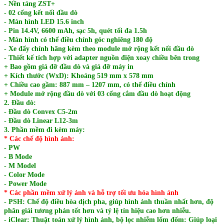
- Nền tảng ZST+
- 02 cổng kết nối đầu dò
- Màn hình LED 15.6 inch
- Pin 14.4V, 6600 mAh, sạc 5h, quét tối đa 1.5h
- Màn hình có thể điều chỉnh góc nghiêng 180 độ
- Xe đẩy chính hãng kèm theo module mở rộng kết nối đầu dò
- Thiết kế tích hợp với adapter nguồn điện xoay chiều bên trong
+ Bao gồm giá đỡ đầu dò và giá đỡ máy in
+ Kích thước (WxD): Khoảng 519 mm x 578 mm
+ Chiều cao gầm: 887 mm – 1207 mm, có thể điều chỉnh
+ Module mở rộng đầu dò với 03 cổng cắm đầu dò hoạt động
2. Đầu dò:
- Đầu dò Convex C5-2m
- Đầu dò Linear L12-3m
3. Phần mềm đi kèm máy:
* Các chế độ hình ảnh:
- PW
- B Mode
- M Model
- Color Mode
- Power Mode
* Các phần mềm xử lý ảnh và hỗ trợ tối ưu hóa hình ảnh
- PSH: Chế độ điều hòa dịch pha, giúp hình ảnh thuần nhất hơn, độ
phân giải tương phản tốt hơn và tỷ lệ tín hiệu cao hơn nhiễu.
- iClear: Thuật toán xử lý hình ảnh, bộ lọc nhiễm lốm đốm: Giúp loại