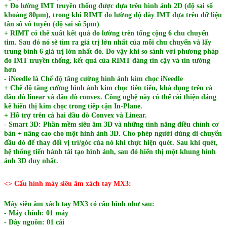
+ Đo lường IMT truyền thống được dựa trên hình ảnh 2D (độ sai số
khoảng 80μm), trong khi RIMT đo lường độ dày IMT dựa trên dữ liệu
tần số vô tuyến (độ sai số 5μm)
+ RIMT có thể xuất kết quả đo lường trên tổng cộng 6 chu chuyển
tim. Sau đó nó sẽ tìm ra giá trị lớn nhất của mỗi chu chuyển và lấy
trung bình 6 giá trị lớn nhất đó. Do vậy khi so sánh với phương pháp
đo IMT truyền thống, kết quả của RIMT đáng tin cậy và tin tưởng
hơn
- iNeedle là Chế độ tăng cường hình ảnh kim chọc iNeedle
+ Chế độ tăng cường hình ảnh kim chọc tiên tiến, khả dụng trên cả
đầu dò linear và đầu dò convex. Công nghệ này có thể cải thiện đáng
kể hiển thị kim chọc trong tiếp cận In-Plane.
+ Hỗ trợ trên cả hai đầu dò Convex và Linear.
- Smart 3D: Phần mềm siêu âm 3D và những tính năng điều chỉnh cơ
bản + nâng cao cho một hình ảnh 3D. Cho phép người dùng di chuyển
đầu dò để thay đổi vị trí/góc của nó khi thực hiện quét. Sau khi quét,
hệ thống tiến hành tái tạo hình ảnh, sau đó hiển thị một khung hình
ảnh 3D duy nhất.
<> Cấu hình máy siêu âm xách tay MX3:
Máy siêu âm xách tay MX3 có cấu hình như sau:
- Máy chính: 01 máy
- Dây nguồn: 01 cái