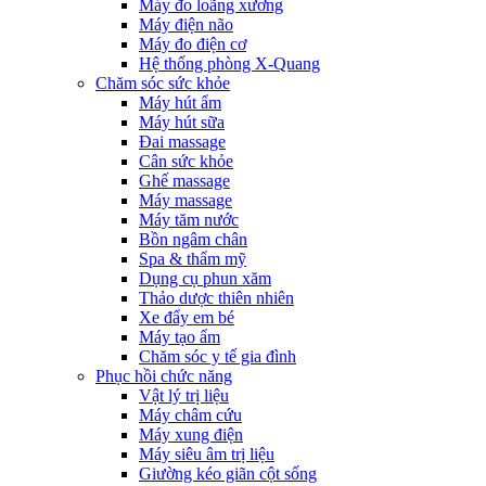
Máy đo loãng xương
Máy điện não
Máy đo điện cơ
Hệ thống phòng X-Quang
Chăm sóc sức khỏe
Máy hút ẩm
Máy hút sữa
Đai massage
Cân sức khỏe
Ghế massage
Máy massage
Máy tăm nước
Bồn ngâm chân
Spa & thẩm mỹ
Dụng cụ phun xăm
Thảo dược thiên nhiên
Xe đẩy em bé
Máy tạo ẩm
Chăm sóc y tế gia đình
Phục hồi chức năng
Vật lý trị liệu
Máy châm cứu
Máy xung điện
Máy siêu âm trị liệu
Giường kéo giãn cột sống