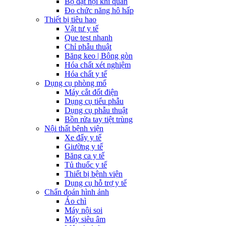
Bộ đặt nội khí quản
Đo chức năng hô hấp
Thiết bị tiêu hao
Vật tư y tế
Que test nhanh
Chỉ phẫu thuật
Băng keo | Bông gòn
Hóa chất xét nghiệm
Hóa chất y tế
Dụng cụ phòng mổ
Máy cắt đốt điện
Dụng cụ tiểu phẫu
Dụng cụ phẫu thuật
Bồn rửa tay tiệt trùng
Nội thất bệnh viện
Xe đẩy y tế
Giường y tế
Băng ca y tế
Tủ thuốc y tế
Thiết bị bệnh viện
Dụng cụ hỗ trợ y tế
Chẩn đoán hình ảnh
Áo chì
Máy nội soi
Máy siêu âm