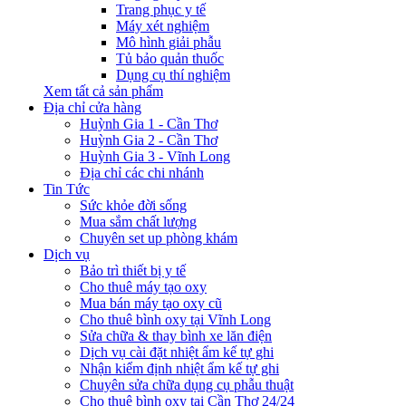
Trang phục y tế
Máy xét nghiệm
Mô hình giải phẫu
Tủ bảo quản thuốc
Dụng cụ thí nghiệm
Xem tất cả sản phẩm
Địa chỉ cửa hàng
Huỳnh Gia 1 - Cần Thơ
Huỳnh Gia 2 - Cần Thơ
Huỳnh Gia 3 - Vĩnh Long
Địa chỉ các chi nhánh
Tin Tức
Sức khỏe đời sống
Mua sắm chất lượng
Chuyên set up phòng khám
Dịch vụ
Bảo trì thiết bị y tế
Cho thuê máy tạo oxy
Mua bán máy tạo oxy cũ
Cho thuê bình oxy tại Vĩnh Long
Sửa chữa & thay bình xe lăn điện
Dịch vụ cài đặt nhiệt ẩm kế tự ghi
Nhận kiểm định nhiệt ẩm kế tự ghi
Chuyên sửa chữa dụng cụ phẫu thuật
Cho thuê bình oxy tại Cần Thơ 24/24