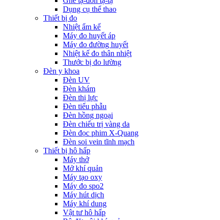
Ghế tạ-đòn tạ-tạ
Dụng cụ thể thao
Thiết bị đo
Nhiệt ẩm kế
Máy đo huyết áp
Máy đo đường huyết
Nhiệt kế đo thân nhiệt
Thước bị đo lường
Đèn y khoa
Đèn UV
Đèn khám
Đèn thị lực
Đèn tiểu phẫu
Đèn hồng ngoại
Đèn chiếu trị vàng da
Đèn đọc phim X-Quang
Đèn soi vein tĩnh mạch
Thiết bị hô hấp
Máy thở
Mở khí quản
Máy tạo oxy
Máy đo spo2
Máy hút dịch
Máy khí dung
Vật tư hô hấp