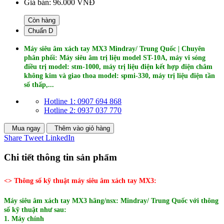
Giá bán:
96.000 VNĐ
Còn hàng
Chuẩn D
Máy siêu âm xách tay MX3
Mindray/ Trung Quốc
| Chuyên
phân phối: Máy siêu âm trị liệu model ST-10A, máy vi sóng
điều trị model: stm-1000, máy trị liệu điện kết hợp điện châm
không kim và giao thoa model: spmi-330, máy trị liệu điện tần
số thấp,...
Hotline 1: 0907 694 868
Hotline 2: 0937 037 770
Mua ngay
Thêm vào giỏ hàng
Share
Tweet
LinkedIn
Chi tiết thông tin sản phẩm
<> Thông số kỹ thuật máy siêu âm xách tay MX3:
Máy siêu âm xách tay MX3 hãng/nsx: Mindray/ Trung Quốc với thông
số kỹ thuật như sau:
1. Máy chính