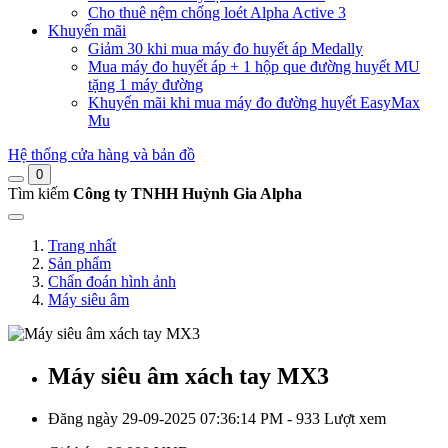
Cho thuê nệm chống loét Alpha Active 3
Khuyến mãi
Giảm 30 khi mua máy đo huyết áp Medally
Mua máy đo huyết áp + 1 hộp que đường huyết MU
tặng 1 máy đường
Khuyến mãi khi mua máy đo đường huyết EasyMax
Mu
Hệ thống cửa hàng và bản đồ
0
Tìm kiếm
Công ty TNHH Huỳnh Gia Alpha
Trang nhất
Sản phẩm
Chẩn đoán hình ảnh
Máy siêu âm
Máy siêu âm xách tay MX3
Đăng ngày 29-09-2025 07:36:14 PM - 933 Lượt xem