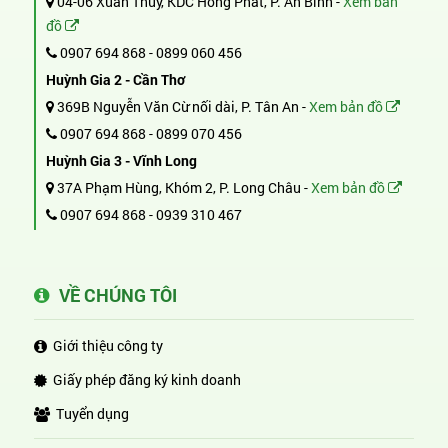
04-06 Xuân Thủy, KDC Hồng Phát, P. An Bình -
Xem bản
đồ
0907 694 868
-
0899 060 456
Huỳnh Gia 2 - Cần Thơ
369B Nguyễn Văn Cừ nối dài, P. Tân An -
Xem bản đồ
0907 694 868
-
0899 070 456
Huỳnh Gia 3 - Vĩnh Long
37A Phạm Hùng, Khóm 2, P. Long Châu -
Xem bản đồ
0907 694 868
-
0939 310 467
VỀ CHÚNG TÔI
Giới thiệu công ty
Giấy phép đăng ký kinh doanh
Tuyển dụng