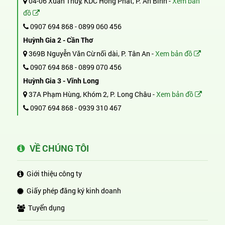
04-06 Xuân Thủy, KDC Hồng Phát, P. An Bình -
Xem bản
đồ
0907 694 868
-
0899 060 456
Huỳnh Gia 2 - Cần Thơ
369B Nguyễn Văn Cừ nối dài, P. Tân An -
Xem bản đồ
0907 694 868
-
0899 070 456
Huỳnh Gia 3 - Vĩnh Long
37A Phạm Hùng, Khóm 2, P. Long Châu -
Xem bản đồ
0907 694 868
-
0939 310 467
VỀ CHÚNG TÔI
Giới thiệu công ty
Giấy phép đăng ký kinh doanh
Tuyển dụng