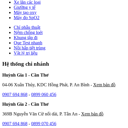
Xe lăn các loại
Giường y tế
Máy tạo oxy
Máy đo SpO2
Chỉ phẫu thuật
Nệm chống loét
Khung tập đi
Que Test nhanh
Nồi hấp tiệt trùng
Vật lý trị liệu
Hệ thống chi nhánh
Huỳnh Gia 1 - Cần Thơ
04-06 Xuân Thủy, KDC Hồng Phát, P. An Bình -
Xem bản đồ
0907 694 868
-
0899 060 456
Huỳnh Gia 2 - Cần Thơ
369B Nguyễn Văn Cừ nối dài, P. Tân An -
Xem bản đồ
0907 694 868
-
0899 070 456