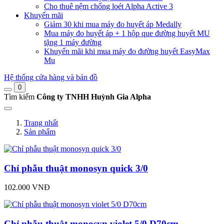
Cho thuê nệm chống loét Alpha Active 3
Khuyến mãi
Giảm 30 khi mua máy đo huyết áp Medally
Mua máy đo huyết áp + 1 hộp que đường huyết MU
tặng 1 máy đường
Khuyến mãi khi mua máy đo đường huyết EasyMax
Mu
Hệ thống cửa hàng và bản đồ
0
Tìm kiếm
Công ty TNHH Huỳnh Gia Alpha
Trang nhất
Sản phẩm
Chỉ phẫu thuật monosyn quick 3/0
102.000 VNĐ
Chỉ phẫu thuật monosyn violet 5/0 D70cm