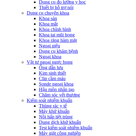
Dụng cụ đo lường y học
Thiết bị hỗ trợ nói
Dụng cụ chuyên khoa
Khoa sản
Khoa mắt
Khoa chỉnh hình
Khoa tai mũi họng
Khoa răng hàm mặt
Ngoại niệu
Dụng cụ khám bệnh
Ngoại khoa
Vật tư ngoại ngực bụng
Ống dẫn lưu
Kim sinh thiết
Clip cầm máu
Sonde ngoại khoa
Hậu môn nhân tạo
Chăm sóc vết thương
Kiểm soát nhiễm khuẩn
Thùng rác y tế
Máy khử khuẩn
Nồi hấp tiệt trùng
Dung dịch khử khuẩn
Test kiểm soát nhiễm khuẩn
Máy giặt công nghiệp