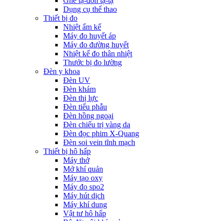
Ghế tạ-đòn tạ-tạ
Dụng cụ thể thao
Thiết bị đo
Nhiệt ẩm kế
Máy đo huyết áp
Máy đo đường huyết
Nhiệt kế đo thân nhiệt
Thước bị đo lường
Đèn y khoa
Đèn UV
Đèn khám
Đèn thị lực
Đèn tiểu phẫu
Đèn hồng ngoại
Đèn chiếu trị vàng da
Đèn đọc phim X-Quang
Đèn soi vein tĩnh mạch
Thiết bị hô hấp
Máy thở
Mở khí quản
Máy tạo oxy
Máy đo spo2
Máy hút dịch
Máy khí dung
Vật tư hô hấp