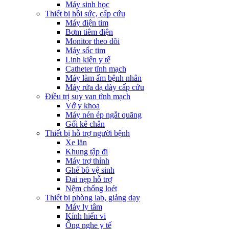
Máy sinh học
Thiết bị hồi sức, cấp cứu
Máy điện tim
Bơm tiêm điện
Monitor theo dõi
Máy sốc tim
Linh kiện y tế
Catheter tĩnh mạch
Máy làm ấm bệnh nhân
Máy rửa dạ dày cấp cứu
Điều trị suy van tĩnh mạch
Vớ y khoa
Máy nén ép ngắt quãng
Gối kê chân
Thiết bị hỗ trợ người bệnh
Xe lăn
Khung tập đi
Máy trợ thính
Ghế bô vệ sinh
Đai nẹp hỗ trợ
Nệm chống loét
Thiết bị phòng lab, giảng dạy
Máy ly tâm
Kính hiển vi
Ống nghe y tế