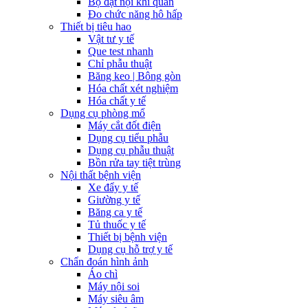
Bộ đặt nội khí quản
Đo chức năng hô hấp
Thiết bị tiêu hao
Vật tư y tế
Que test nhanh
Chỉ phẫu thuật
Băng keo | Bông gòn
Hóa chất xét nghiệm
Hóa chất y tế
Dụng cụ phòng mổ
Máy cắt đốt điện
Dụng cụ tiểu phẫu
Dụng cụ phẫu thuật
Bồn rửa tay tiệt trùng
Nội thất bệnh viện
Xe đẩy y tế
Giường y tế
Băng ca y tế
Tủ thuốc y tế
Thiết bị bệnh viện
Dụng cụ hỗ trợ y tế
Chẩn đoán hình ảnh
Áo chì
Máy nội soi
Máy siêu âm