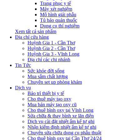
Trang phục y tế
Máy xét nghiệm
Mô hình giải phẫu
Tủ bảo quản thuốc
Dụng cụ thí nghiệm
Xem tất cả sản phẩm
Địa chỉ cửa hàng
Huỳnh Gia 1 - Cần Thơ
Huỳnh Gia 2 - Cần Thơ
Huỳnh Gia 3 - Vĩnh Long
Địa chỉ các chi nhánh
Tin Tức
Sức khỏe đời sống
Mua sắm chất lượng
Chuyên set up phòng khám
Dịch vụ
Bảo trì thiết bị y tế
Cho thuê máy tạo oxy
Mua bán máy tạo oxy cũ
Cho thuê bình oxy tại Vĩnh Long
Sửa chữa & thay bình xe lăn điện
Dịch vụ cài đặt nhiệt ẩm kế tự ghi
Nhận kiểm định nhiệt ẩm kế tự ghi
Chuyên sửa chữa dụng cụ phẫu thuật
Cho thuê bình oxy tại Cần Thơ 24/24