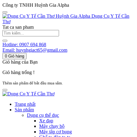
Công ty TNHH Huỳnh Gia Alpha
Huỳnh Gia Alpha
Dụng Cụ Y Tế Cần
Thơ
Tat ca san pham
Hotline:
0907 694 868
Email:
huynhgiact65@gmail.com
0
Giỏ hàng
Giỏ hàng của Bạn
Giỏ hàng trống !
Thêm sản phẩm để bắt đầu mua sắm.
Trang nhất
Sản phẩm
Dụng cụ thể dục
Xe đạp
Máy chạy bộ
Máy tập cơ bụng