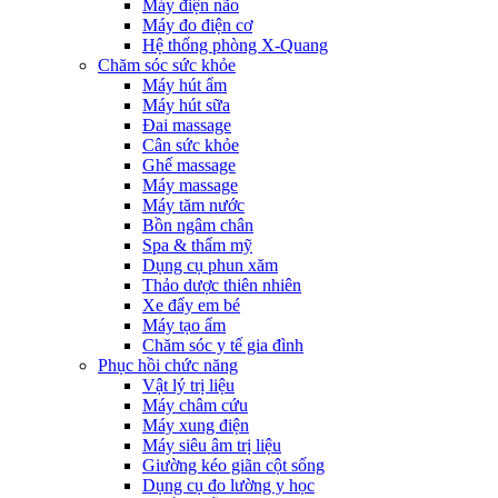
Máy điện não
Máy đo điện cơ
Hệ thống phòng X-Quang
Chăm sóc sức khỏe
Máy hút ẩm
Máy hút sữa
Đai massage
Cân sức khỏe
Ghế massage
Máy massage
Máy tăm nước
Bồn ngâm chân
Spa & thẩm mỹ
Dụng cụ phun xăm
Thảo dược thiên nhiên
Xe đẩy em bé
Máy tạo ẩm
Chăm sóc y tế gia đình
Phục hồi chức năng
Vật lý trị liệu
Máy châm cứu
Máy xung điện
Máy siêu âm trị liệu
Giường kéo giãn cột sống
Dụng cụ đo lường y học