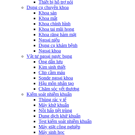
Thiết bị hỗ trợ nói
Dụng cụ chuyên khoa
Khoa sản
Khoa mắt
Khoa chỉnh hình
Khoa tai mũi họng
Khoa răng hàm mặt
Ngoại niệu
Dụng cụ khám bệnh
Ngoại khoa
Vật tư ngoại ngực bụng
Ống dẫn lưu
Kim sinh thiết
Clip cầm máu
Sonde ngoại khoa
Hậu môn nhân tạo
Chăm sóc vết thương
Kiểm soát nhiễm khuẩn
Thùng rác y tế
Máy khử khuẩn
Nồi hấp tiệt trùng
Dung dịch khử khuẩn
Test kiểm soát nhiễm khuẩn
Máy giặt công nghiệp
Máy sinh học