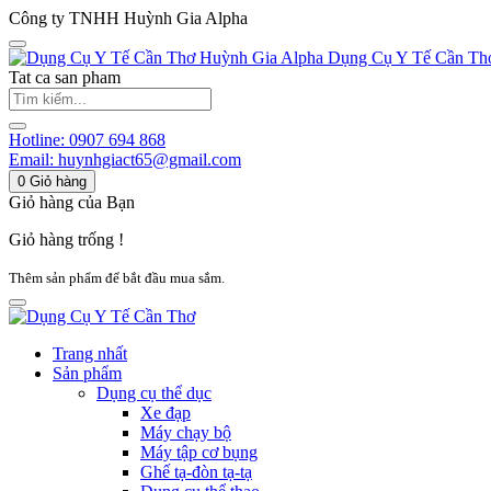
Công ty TNHH Huỳnh Gia Alpha
Huỳnh Gia Alpha
Dụng Cụ Y Tế Cần Th
Tat ca san pham
Hotline:
0907 694 868
Email:
huynhgiact65@gmail.com
0
Giỏ hàng
Giỏ hàng của Bạn
Giỏ hàng trống !
Thêm sản phẩm để bắt đầu mua sắm.
Trang nhất
Sản phẩm
Dụng cụ thể dục
Xe đạp
Máy chạy bộ
Máy tập cơ bụng
Ghế tạ-đòn tạ-tạ