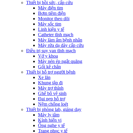
Thiết bị hồi sức, cấp cứu
Máy điện tim
Bơm tiêm điện
Monitor theo dõi
Máy sốc tim
Linh kiện y tế
Catheter tĩnh mạch
Máy làm ấm bệnh nhân
Máy rửa dạ dày cấp cứu
Điều trị suy van tĩnh mạch
Vớ y khoa
Máy nén ép ngắt quãng
Gối kê chân
Thiết bị hỗ trợ người bệnh
Xe lăn
Khung tập đi
Máy trợ thính
Ghế bô vệ sinh
Đai nẹp hỗ trợ
Nệm chống loét
Thiết bị phòng lab, giảng dạy
Máy ly tâm
Kính hiển vi
Ống nghe y tế
Trang phục y tế