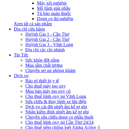
Máy xét nghiệm
Mô hình giải phẫu
Tủ bảo quản thuốc
Dụng cụ thí nghiệm
Xem tất cả sản phẩm
Địa chỉ cửa hàng
Huỳnh Gia 1 - Cần Thơ
Huỳnh Gia 2 - Cần Thơ
Huỳnh Gia 3 - Vĩnh Long
Địa chỉ các chi nhánh
Tin Tức
Sức khỏe đời sống
Mua sắm chất lượng
Chuyên set up phòng khám
Dịch vụ
Bảo trì thiết bị y tế
Cho thuê máy tạo oxy
Mua bán máy tạo oxy cũ
Cho thuê bình oxy tại Vĩnh Long
Sửa chữa & thay bình xe lăn điện
Dịch vụ cài đặt nhiệt ẩm kế tự ghi
Nhận kiểm định nhiệt ẩm kế tự ghi
Chuyên sửa chữa dụng cụ phẫu thuật
Cho thuê bình oxy tại Cần Thơ 24/24
Cho thuê nệm chống loét Alpha Active 3