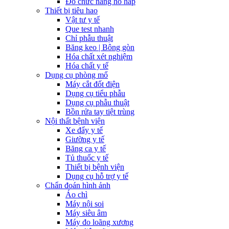
Đo chức năng hô hấp
Thiết bị tiêu hao
Vật tư y tế
Que test nhanh
Chỉ phẫu thuật
Băng keo | Bông gòn
Hóa chất xét nghiệm
Hóa chất y tế
Dụng cụ phòng mổ
Máy cắt đốt điện
Dụng cụ tiểu phẫu
Dụng cụ phẫu thuật
Bồn rửa tay tiệt trùng
Nội thất bệnh viện
Xe đẩy y tế
Giường y tế
Băng ca y tế
Tủ thuốc y tế
Thiết bị bệnh viện
Dụng cụ hỗ trợ y tế
Chẩn đoán hình ảnh
Áo chì
Máy nội soi
Máy siêu âm
Máy đo loãng xương