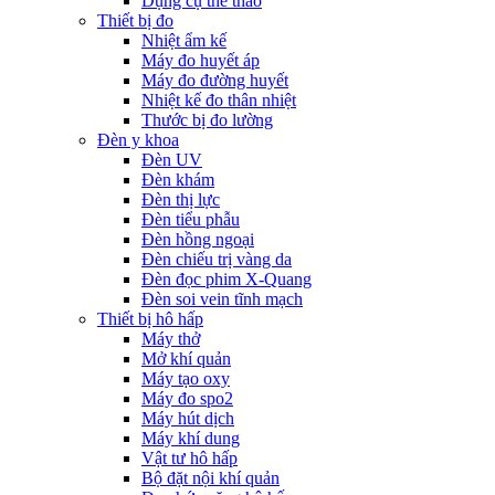
Dụng cụ thể thao
Thiết bị đo
Nhiệt ẩm kế
Máy đo huyết áp
Máy đo đường huyết
Nhiệt kế đo thân nhiệt
Thước bị đo lường
Đèn y khoa
Đèn UV
Đèn khám
Đèn thị lực
Đèn tiểu phẫu
Đèn hồng ngoại
Đèn chiếu trị vàng da
Đèn đọc phim X-Quang
Đèn soi vein tĩnh mạch
Thiết bị hô hấp
Máy thở
Mở khí quản
Máy tạo oxy
Máy đo spo2
Máy hút dịch
Máy khí dung
Vật tư hô hấp
Bộ đặt nội khí quản