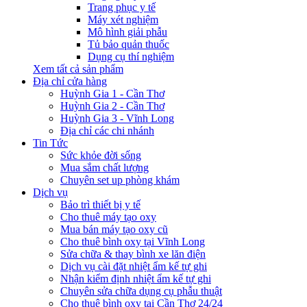
Trang phục y tế
Máy xét nghiệm
Mô hình giải phẫu
Tủ bảo quản thuốc
Dụng cụ thí nghiệm
Xem tất cả sản phẩm
Địa chỉ cửa hàng
Huỳnh Gia 1 - Cần Thơ
Huỳnh Gia 2 - Cần Thơ
Huỳnh Gia 3 - Vĩnh Long
Địa chỉ các chi nhánh
Tin Tức
Sức khỏe đời sống
Mua sắm chất lượng
Chuyên set up phòng khám
Dịch vụ
Bảo trì thiết bị y tế
Cho thuê máy tạo oxy
Mua bán máy tạo oxy cũ
Cho thuê bình oxy tại Vĩnh Long
Sửa chữa & thay bình xe lăn điện
Dịch vụ cài đặt nhiệt ẩm kế tự ghi
Nhận kiểm định nhiệt ẩm kế tự ghi
Chuyên sửa chữa dụng cụ phẫu thuật
Cho thuê bình oxy tại Cần Thơ 24/24