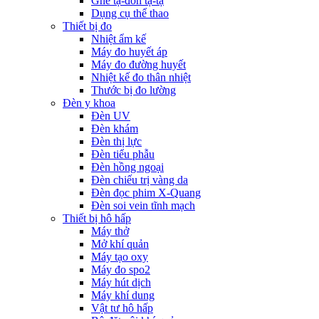
Ghế tạ-đòn tạ-tạ
Dụng cụ thể thao
Thiết bị đo
Nhiệt ẩm kế
Máy đo huyết áp
Máy đo đường huyết
Nhiệt kế đo thân nhiệt
Thước bị đo lường
Đèn y khoa
Đèn UV
Đèn khám
Đèn thị lực
Đèn tiểu phẫu
Đèn hồng ngoại
Đèn chiếu trị vàng da
Đèn đọc phim X-Quang
Đèn soi vein tĩnh mạch
Thiết bị hô hấp
Máy thở
Mở khí quản
Máy tạo oxy
Máy đo spo2
Máy hút dịch
Máy khí dung
Vật tư hô hấp