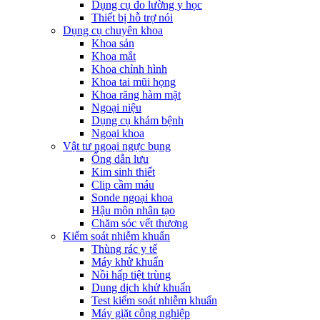
Dụng cụ đo lường y học
Thiết bị hỗ trợ nói
Dụng cụ chuyên khoa
Khoa sản
Khoa mắt
Khoa chỉnh hình
Khoa tai mũi họng
Khoa răng hàm mặt
Ngoại niệu
Dụng cụ khám bệnh
Ngoại khoa
Vật tư ngoại ngực bụng
Ống dẫn lưu
Kim sinh thiết
Clip cầm máu
Sonde ngoại khoa
Hậu môn nhân tạo
Chăm sóc vết thương
Kiểm soát nhiễm khuẩn
Thùng rác y tế
Máy khử khuẩn
Nồi hấp tiệt trùng
Dung dịch khử khuẩn
Test kiểm soát nhiễm khuẩn
Máy giặt công nghiệp