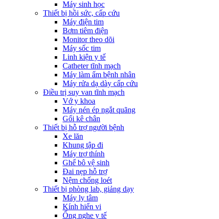
Máy sinh học
Thiết bị hồi sức, cấp cứu
Máy điện tim
Bơm tiêm điện
Monitor theo dõi
Máy sốc tim
Linh kiện y tế
Catheter tĩnh mạch
Máy làm ấm bệnh nhân
Máy rửa dạ dày cấp cứu
Điều trị suy van tĩnh mạch
Vớ y khoa
Máy nén ép ngắt quãng
Gối kê chân
Thiết bị hỗ trợ người bệnh
Xe lăn
Khung tập đi
Máy trợ thính
Ghế bô vệ sinh
Đai nẹp hỗ trợ
Nệm chống loét
Thiết bị phòng lab, giảng dạy
Máy ly tâm
Kính hiển vi
Ống nghe y tế