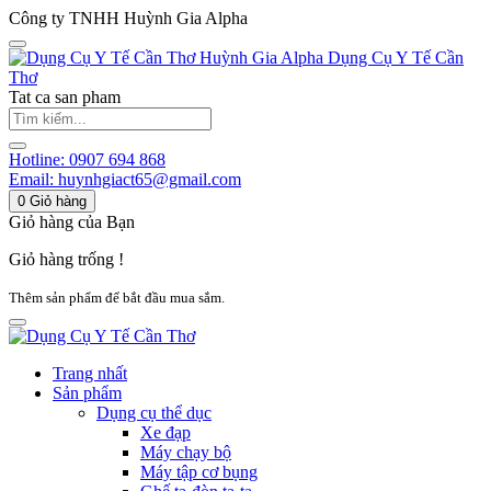
Công ty TNHH Huỳnh Gia Alpha
Huỳnh Gia Alpha
Dụng Cụ Y Tế Cần
Thơ
Tat ca san pham
Hotline:
0907 694 868
Email:
huynhgiact65@gmail.com
0
Giỏ hàng
Giỏ hàng của Bạn
Giỏ hàng trống !
Thêm sản phẩm để bắt đầu mua sắm.
Trang nhất
Sản phẩm
Dụng cụ thể dục
Xe đạp
Máy chạy bộ
Máy tập cơ bụng