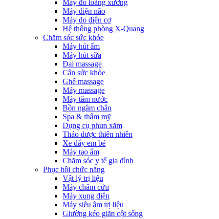
Máy đo loãng xương
Máy điện não
Máy đo điện cơ
Hệ thống phòng X-Quang
Chăm sóc sức khỏe
Máy hút ẩm
Máy hút sữa
Đai massage
Cân sức khỏe
Ghế massage
Máy massage
Máy tăm nước
Bồn ngâm chân
Spa & thẩm mỹ
Dụng cụ phun xăm
Thảo dược thiên nhiên
Xe đẩy em bé
Máy tạo ẩm
Chăm sóc y tế gia đình
Phục hồi chức năng
Vật lý trị liệu
Máy châm cứu
Máy xung điện
Máy siêu âm trị liệu
Giường kéo giãn cột sống