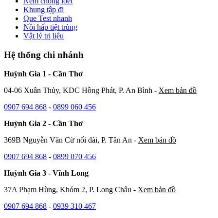
Nệm chống loét
Khung tập đi
Que Test nhanh
Nồi hấp tiệt trùng
Vật lý trị liệu
Hệ thống chi nhánh
Huỳnh Gia 1 - Cần Thơ
04-06 Xuân Thủy, KDC Hồng Phát, P. An Bình -
Xem bản đồ
0907 694 868
-
0899 060 456
Huỳnh Gia 2 - Cần Thơ
369B Nguyễn Văn Cừ nối dài, P. Tân An -
Xem bản đồ
0907 694 868
-
0899 070 456
Huỳnh Gia 3 - Vĩnh Long
37A Phạm Hùng, Khóm 2, P. Long Châu -
Xem bản đồ
0907 694 868
-
0939 310 467