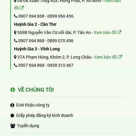
04-06 Xuân Thủy, KDC Hồng Phát, P. An Bình -
Xem bản
đồ
0907 694 868
-
0899 060 456
Huỳnh Gia 2 - Cần Thơ
369B Nguyễn Văn Cừ nối dài, P. Tân An -
Xem bản đồ
0907 694 868
-
0899 070 456
Huỳnh Gia 3 - Vĩnh Long
37A Phạm Hùng, Khóm 2, P. Long Châu -
Xem bản đồ
0907 694 868
-
0939 310 467
VỀ CHÚNG TÔI
Giới thiệu công ty
Giấy phép đăng ký kinh doanh
Tuyển dụng