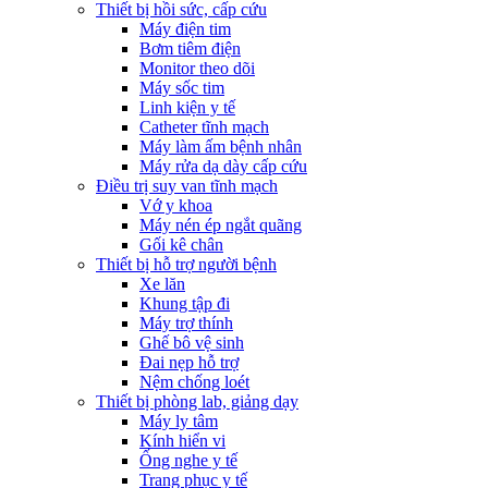
Thiết bị hồi sức, cấp cứu
Máy điện tim
Bơm tiêm điện
Monitor theo dõi
Máy sốc tim
Linh kiện y tế
Catheter tĩnh mạch
Máy làm ấm bệnh nhân
Máy rửa dạ dày cấp cứu
Điều trị suy van tĩnh mạch
Vớ y khoa
Máy nén ép ngắt quãng
Gối kê chân
Thiết bị hỗ trợ người bệnh
Xe lăn
Khung tập đi
Máy trợ thính
Ghế bô vệ sinh
Đai nẹp hỗ trợ
Nệm chống loét
Thiết bị phòng lab, giảng dạy
Máy ly tâm
Kính hiển vi
Ống nghe y tế
Trang phục y tế