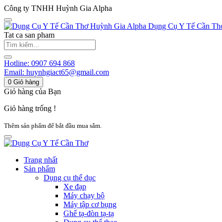
Công ty TNHH Huỳnh Gia Alpha
Huỳnh Gia Alpha
Dụng Cụ Y Tế Cần Th
Tat ca san pham
Hotline:
0907 694 868
Email:
huynhgiact65@gmail.com
0
Giỏ hàng
Giỏ hàng của Bạn
Giỏ hàng trống !
Thêm sản phẩm để bắt đầu mua sắm.
Trang nhất
Sản phẩm
Dụng cụ thể dục
Xe đạp
Máy chạy bộ
Máy tập cơ bụng
Ghế tạ-đòn tạ-tạ