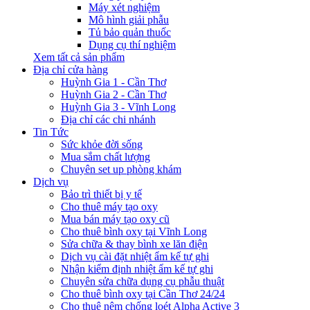
Máy xét nghiệm
Mô hình giải phẫu
Tủ bảo quản thuốc
Dụng cụ thí nghiệm
Xem tất cả sản phẩm
Địa chỉ cửa hàng
Huỳnh Gia 1 - Cần Thơ
Huỳnh Gia 2 - Cần Thơ
Huỳnh Gia 3 - Vĩnh Long
Địa chỉ các chi nhánh
Tin Tức
Sức khỏe đời sống
Mua sắm chất lượng
Chuyên set up phòng khám
Dịch vụ
Bảo trì thiết bị y tế
Cho thuê máy tạo oxy
Mua bán máy tạo oxy cũ
Cho thuê bình oxy tại Vĩnh Long
Sửa chữa & thay bình xe lăn điện
Dịch vụ cài đặt nhiệt ẩm kế tự ghi
Nhận kiểm định nhiệt ẩm kế tự ghi
Chuyên sửa chữa dụng cụ phẫu thuật
Cho thuê bình oxy tại Cần Thơ 24/24
Cho thuê nệm chống loét Alpha Active 3