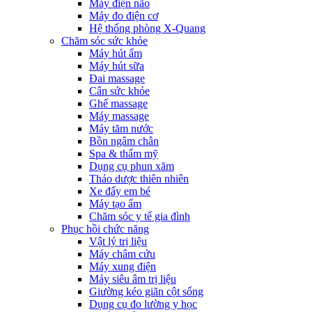
Máy điện não
Máy đo điện cơ
Hệ thống phòng X-Quang
Chăm sóc sức khỏe
Máy hút ẩm
Máy hút sữa
Đai massage
Cân sức khỏe
Ghế massage
Máy massage
Máy tăm nước
Bồn ngâm chân
Spa & thẩm mỹ
Dụng cụ phun xăm
Thảo dược thiên nhiên
Xe đẩy em bé
Máy tạo ẩm
Chăm sóc y tế gia đình
Phục hồi chức năng
Vật lý trị liệu
Máy châm cứu
Máy xung điện
Máy siêu âm trị liệu
Giường kéo giãn cột sống
Dụng cụ đo lường y học