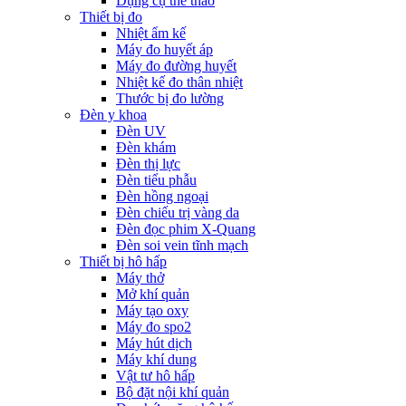
Dụng cụ thể thao
Thiết bị đo
Nhiệt ẩm kế
Máy đo huyết áp
Máy đo đường huyết
Nhiệt kế đo thân nhiệt
Thước bị đo lường
Đèn y khoa
Đèn UV
Đèn khám
Đèn thị lực
Đèn tiểu phẫu
Đèn hồng ngoại
Đèn chiếu trị vàng da
Đèn đọc phim X-Quang
Đèn soi vein tĩnh mạch
Thiết bị hô hấp
Máy thở
Mở khí quản
Máy tạo oxy
Máy đo spo2
Máy hút dịch
Máy khí dung
Vật tư hô hấp
Bộ đặt nội khí quản