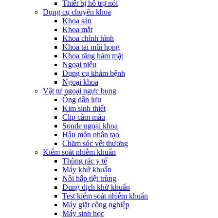
Thiết bị hỗ trợ nói
Dụng cụ chuyên khoa
Khoa sản
Khoa mắt
Khoa chỉnh hình
Khoa tai mũi họng
Khoa răng hàm mặt
Ngoại niệu
Dụng cụ khám bệnh
Ngoại khoa
Vật tư ngoại ngực bụng
Ống dẫn lưu
Kim sinh thiết
Clip cầm máu
Sonde ngoại khoa
Hậu môn nhân tạo
Chăm sóc vết thương
Kiểm soát nhiễm khuẩn
Thùng rác y tế
Máy khử khuẩn
Nồi hấp tiệt trùng
Dung dịch khử khuẩn
Test kiểm soát nhiễm khuẩn
Máy giặt công nghiệp
Máy sinh học