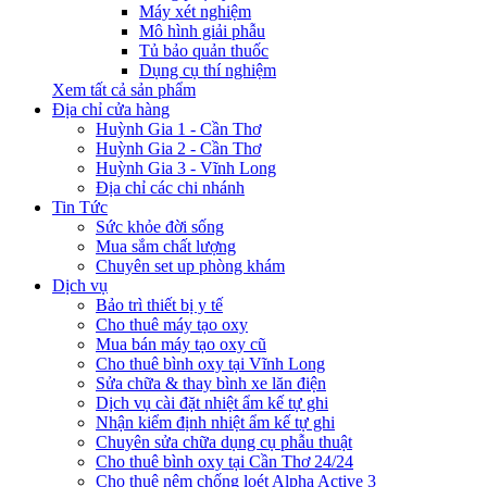
Máy xét nghiệm
Mô hình giải phẫu
Tủ bảo quản thuốc
Dụng cụ thí nghiệm
Xem tất cả sản phẩm
Địa chỉ cửa hàng
Huỳnh Gia 1 - Cần Thơ
Huỳnh Gia 2 - Cần Thơ
Huỳnh Gia 3 - Vĩnh Long
Địa chỉ các chi nhánh
Tin Tức
Sức khỏe đời sống
Mua sắm chất lượng
Chuyên set up phòng khám
Dịch vụ
Bảo trì thiết bị y tế
Cho thuê máy tạo oxy
Mua bán máy tạo oxy cũ
Cho thuê bình oxy tại Vĩnh Long
Sửa chữa & thay bình xe lăn điện
Dịch vụ cài đặt nhiệt ẩm kế tự ghi
Nhận kiểm định nhiệt ẩm kế tự ghi
Chuyên sửa chữa dụng cụ phẫu thuật
Cho thuê bình oxy tại Cần Thơ 24/24
Cho thuê nệm chống loét Alpha Active 3