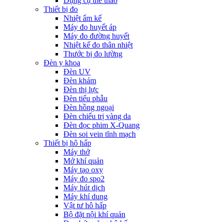
Dụng cụ thể thao
Thiết bị đo
Nhiệt ẩm kế
Máy đo huyết áp
Máy đo đường huyết
Nhiệt kế đo thân nhiệt
Thước bị đo lường
Đèn y khoa
Đèn UV
Đèn khám
Đèn thị lực
Đèn tiểu phẫu
Đèn hồng ngoại
Đèn chiếu trị vàng da
Đèn đọc phim X-Quang
Đèn soi vein tĩnh mạch
Thiết bị hô hấp
Máy thở
Mở khí quản
Máy tạo oxy
Máy đo spo2
Máy hút dịch
Máy khí dung
Vật tư hô hấp
Bộ đặt nội khí quản