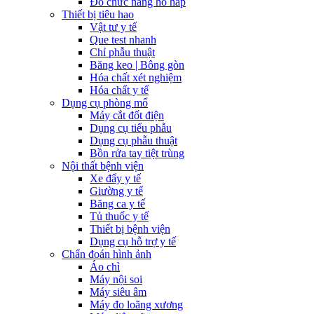
Đo chức năng hô hấp
Thiết bị tiêu hao
Vật tư y tế
Que test nhanh
Chỉ phẫu thuật
Băng keo | Bông gòn
Hóa chất xét nghiệm
Hóa chất y tế
Dụng cụ phòng mổ
Máy cắt đốt điện
Dụng cụ tiểu phẫu
Dụng cụ phẫu thuật
Bồn rửa tay tiệt trùng
Nội thất bệnh viện
Xe đẩy y tế
Giường y tế
Băng ca y tế
Tủ thuốc y tế
Thiết bị bệnh viện
Dụng cụ hỗ trợ y tế
Chẩn đoán hình ảnh
Áo chì
Máy nội soi
Máy siêu âm
Máy đo loãng xương