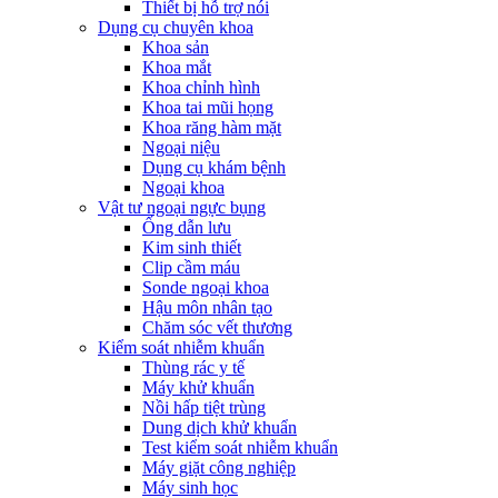
Thiết bị hỗ trợ nói
Dụng cụ chuyên khoa
Khoa sản
Khoa mắt
Khoa chỉnh hình
Khoa tai mũi họng
Khoa răng hàm mặt
Ngoại niệu
Dụng cụ khám bệnh
Ngoại khoa
Vật tư ngoại ngực bụng
Ống dẫn lưu
Kim sinh thiết
Clip cầm máu
Sonde ngoại khoa
Hậu môn nhân tạo
Chăm sóc vết thương
Kiểm soát nhiễm khuẩn
Thùng rác y tế
Máy khử khuẩn
Nồi hấp tiệt trùng
Dung dịch khử khuẩn
Test kiểm soát nhiễm khuẩn
Máy giặt công nghiệp
Máy sinh học