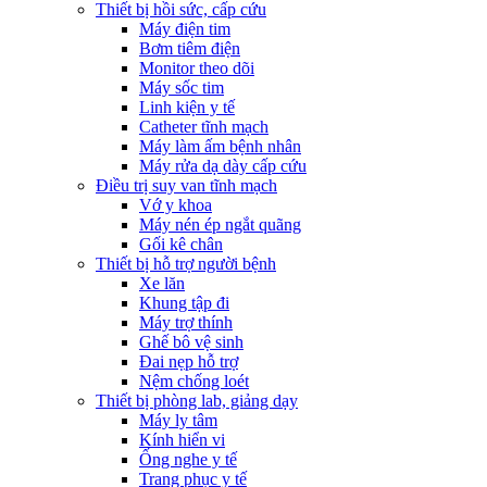
Thiết bị hồi sức, cấp cứu
Máy điện tim
Bơm tiêm điện
Monitor theo dõi
Máy sốc tim
Linh kiện y tế
Catheter tĩnh mạch
Máy làm ấm bệnh nhân
Máy rửa dạ dày cấp cứu
Điều trị suy van tĩnh mạch
Vớ y khoa
Máy nén ép ngắt quãng
Gối kê chân
Thiết bị hỗ trợ người bệnh
Xe lăn
Khung tập đi
Máy trợ thính
Ghế bô vệ sinh
Đai nẹp hỗ trợ
Nệm chống loét
Thiết bị phòng lab, giảng dạy
Máy ly tâm
Kính hiển vi
Ống nghe y tế
Trang phục y tế