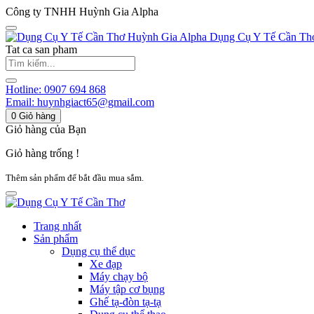
Công ty TNHH Huỳnh Gia Alpha
Huỳnh Gia Alpha
Dụng Cụ Y Tế Cần Th
Tat ca san pham
Hotline:
0907 694 868
Email:
huynhgiact65@gmail.com
0
Giỏ hàng
Giỏ hàng của Bạn
Giỏ hàng trống !
Thêm sản phẩm để bắt đầu mua sắm.
Trang nhất
Sản phẩm
Dụng cụ thể dục
Xe đạp
Máy chạy bộ
Máy tập cơ bụng
Ghế tạ-đòn tạ-tạ