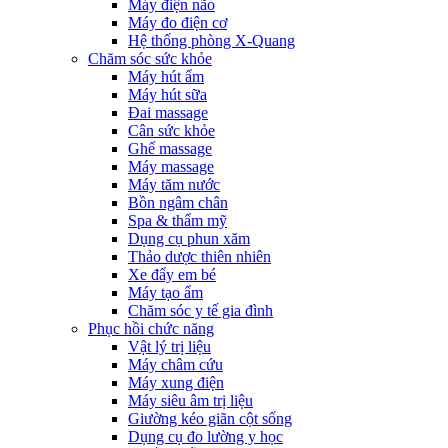
Máy điện não
Máy đo điện cơ
Hệ thống phòng X-Quang
Chăm sóc sức khỏe
Máy hút ẩm
Máy hút sữa
Đai massage
Cân sức khỏe
Ghế massage
Máy massage
Máy tăm nước
Bồn ngâm chân
Spa & thẩm mỹ
Dụng cụ phun xăm
Thảo dược thiên nhiên
Xe đẩy em bé
Máy tạo ẩm
Chăm sóc y tế gia đình
Phục hồi chức năng
Vật lý trị liệu
Máy châm cứu
Máy xung điện
Máy siêu âm trị liệu
Giường kéo giãn cột sống
Dụng cụ đo lường y học