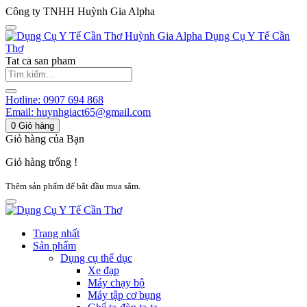
Công ty TNHH Huỳnh Gia Alpha
Huỳnh Gia Alpha
Dụng Cụ Y Tế Cần
Thơ
Tat ca san pham
Hotline:
0907 694 868
Email:
huynhgiact65@gmail.com
0
Giỏ hàng
Giỏ hàng của Bạn
Giỏ hàng trống !
Thêm sản phẩm để bắt đầu mua sắm.
Trang nhất
Sản phẩm
Dụng cụ thể dục
Xe đạp
Máy chạy bộ
Máy tập cơ bụng