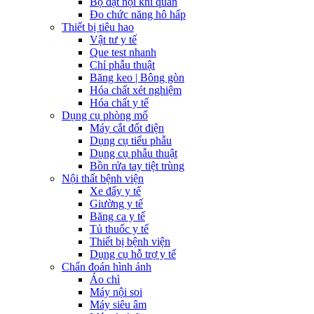
Bộ đặt nội khí quản
Đo chức năng hô hấp
Thiết bị tiêu hao
Vật tư y tế
Que test nhanh
Chỉ phẫu thuật
Băng keo | Bông gòn
Hóa chất xét nghiệm
Hóa chất y tế
Dụng cụ phòng mổ
Máy cắt đốt điện
Dụng cụ tiểu phẫu
Dụng cụ phẫu thuật
Bồn rửa tay tiệt trùng
Nội thất bệnh viện
Xe đẩy y tế
Giường y tế
Băng ca y tế
Tủ thuốc y tế
Thiết bị bệnh viện
Dụng cụ hỗ trợ y tế
Chẩn đoán hình ảnh
Áo chì
Máy nội soi
Máy siêu âm