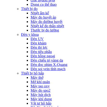
Ghế tạ-đòn tạ-tạ
Dụng cụ thể thao
Thiết bị đo
Nhiệt ẩm kế
Máy đo huyết áp
Máy đo đường huyết
Nhiệt kế đo thân nhiệt
Thước bị đo lường
Đèn y khoa
Đèn UV
Đèn khám
Đèn thị lực
Đèn tiểu phẫu
Đèn hồng ngoại
Đèn chiếu trị vàng da
Đèn đọc phim X-Quang
Đèn soi vein tĩnh mạch
Thiết bị hô hấp
Máy thở
Mở khí quản
Máy tạo oxy
Máy đo spo2
Máy hút dịch
Máy khí dung
Vật tư hô hấp