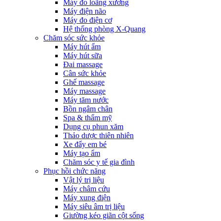
Máy đo loãng xương
Máy điện não
Máy đo điện cơ
Hệ thống phòng X-Quang
Chăm sóc sức khỏe
Máy hút ẩm
Máy hút sữa
Đai massage
Cân sức khỏe
Ghế massage
Máy massage
Máy tăm nước
Bồn ngâm chân
Spa & thẩm mỹ
Dụng cụ phun xăm
Thảo dược thiên nhiên
Xe đẩy em bé
Máy tạo ẩm
Chăm sóc y tế gia đình
Phục hồi chức năng
Vật lý trị liệu
Máy châm cứu
Máy xung điện
Máy siêu âm trị liệu
Giường kéo giãn cột sống