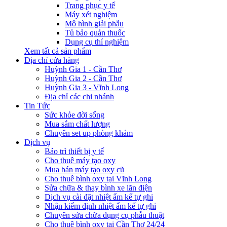
Trang phục y tế
Máy xét nghiệm
Mô hình giải phẫu
Tủ bảo quản thuốc
Dụng cụ thí nghiệm
Xem tất cả sản phẩm
Địa chỉ cửa hàng
Huỳnh Gia 1 - Cần Thơ
Huỳnh Gia 2 - Cần Thơ
Huỳnh Gia 3 - Vĩnh Long
Địa chỉ các chi nhánh
Tin Tức
Sức khỏe đời sống
Mua sắm chất lượng
Chuyên set up phòng khám
Dịch vụ
Bảo trì thiết bị y tế
Cho thuê máy tạo oxy
Mua bán máy tạo oxy cũ
Cho thuê bình oxy tại Vĩnh Long
Sửa chữa & thay bình xe lăn điện
Dịch vụ cài đặt nhiệt ẩm kế tự ghi
Nhận kiểm định nhiệt ẩm kế tự ghi
Chuyên sửa chữa dụng cụ phẫu thuật
Cho thuê bình oxy tại Cần Thơ 24/24