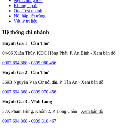
Nệm chống loét
Khung tập đi
Que Test nhanh
Nồi hấp tiệt trùng
Vật lý trị liệu
Hệ thống chi nhánh
Huỳnh Gia 1 - Cần Thơ
04-06 Xuân Thủy, KDC Hồng Phát, P. An Bình -
Xem bản đồ
0907 694 868
-
0899 060 456
Huỳnh Gia 2 - Cần Thơ
369B Nguyễn Văn Cừ nối dài, P. Tân An -
Xem bản đồ
0907 694 868
-
0899 070 456
Huỳnh Gia 3 - Vĩnh Long
37A Phạm Hùng, Khóm 2, P. Long Châu -
Xem bản đồ
0907 694 868
-
0939 310 467