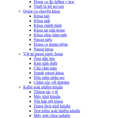
Dụng cụ đo lường y học
Thiết bị hỗ trợ nói
Dụng cụ chuyên khoa
Khoa sản
Khoa mắt
Khoa chỉnh hình
Khoa tai mũi họng
Khoa răng hàm mặt
Ngoại niệu
Dụng cụ khám bệnh
Ngoại khoa
Vật tư ngoại ngực bụng
Ống dẫn lưu
Kim sinh thiết
Clip cầm máu
Sonde ngoại khoa
Hậu môn nhân tạo
Chăm sóc vết thương
Kiểm soát nhiễm khuẩn
Thùng rác y tế
Máy khử khuẩn
Nồi hấp tiệt trùng
Dung dịch khử khuẩn
Test kiểm soát nhiễm khuẩn
Máy giặt công nghiệp