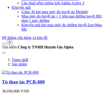
Cho thuê nệm chống loét Alpha Active 3
Khuyến mãi
Giảm 30 khi mua máy đo huyết áp Medally
Mua máy đo huyết áp + 1 hộp que đường huyết MU
tặng 1 máy đường
Khuyến mãi khi mua máy đo đường huyết EasyMax
Mu
Hệ thống cửa hàng và bản đồ
0
Tìm kiếm
Công ty TNHH Huỳnh Gia Alpha
Trang nhất
Sản phẩm
Tủ thao tác PCR-800
30.030.000 VNĐ