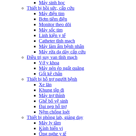
Máy sinh học
Thiết bị hồi sức, cấp cứu
Máy điện tim
Bơm tiêm điện
Monitor theo dõi
Máy sốc tim
Linh kiện y tế
Catheter tĩnh mạch
Máy làm ấm bệnh nhân
Máy rửa dạ dày cấp cứu
Điều trị suy van tĩnh mạch
Vớ y khoa
Máy nén ép ngắt quãng
Gối kê chân
Thiết bị hỗ trợ người bệnh
Xe lăn
Khung tập đi
Máy trợ thính
Ghế bô vệ sinh
Đai nẹp hỗ trợ
Nệm chống loét
Thiết bị phòng lab, giảng dạy
Máy ly tâm
Kính hiển vi
Ống nghe y tế